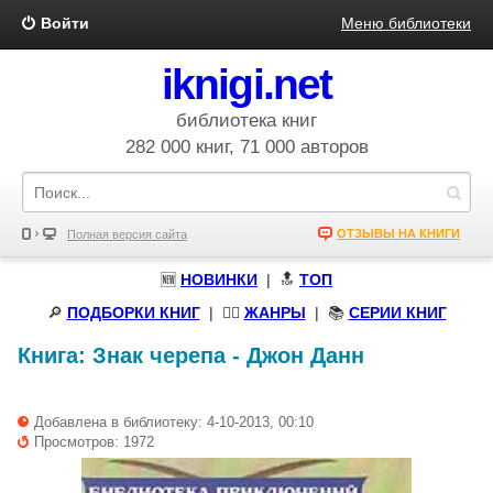
Войти
Меню библиотеки
iknigi.net
библиотека книг
282 000 книг, 71 000 авторов
ОТЗЫВЫ НА КНИГИ
Полная версия сайта
🆕
НОВИНКИ
| 🔝
ТОП
🔎
ПОДБОРКИ КНИГ
|
🧝‍♀️
ЖАНРЫ
| 📚
СЕРИИ КНИГ
Книга:
Знак черепа
-
Джон Данн
Добавлена в библиотеку: 4-10-2013, 00:10
Просмотров: 1972