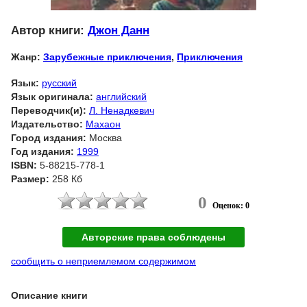
Автор книги:
Джон Данн
Жанр:
Зарубежные приключения
,
Приключения
Язык:
русский
Язык оригинала:
английский
Переводчик(и):
Л. Ненадкевич
Издательство:
Махаон
Город издания:
Москва
Год издания:
1999
ISBN:
5-88215-778-1
Размер:
258 Кб
0
Оценок: 0
Авторские права соблюдены
сообщить о неприемлемом содержимом
Описание книги