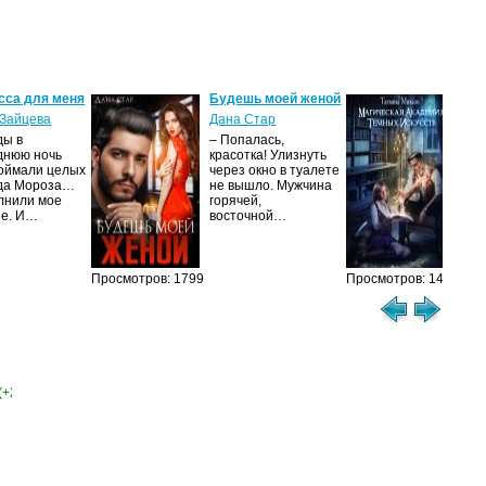
сса для меня
Будешь моей женой
Ма
ак
Зайцева
Дана Стар
ис
ды в
– Попалась,
Та
днюю ночь
красотка! Улизнуть
оймали целых
через окно в туалете
Ака
да Мороза…
не вышло. Мужчина
не 
лнили мое
горячей,
из
ие. И…
восточной…
иск
см
Просмотров: 1799
Просмотров: 1458
(+2)