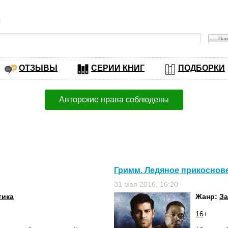
в
ОТЗЫВЫ
СЕРИИ КНИГ
ПОДБОРКИ
Авторские права соблюдены
Гримм. Ледяное прикоснов
31 мая 2016, 16:20
тика
Жанр:
За
16
+