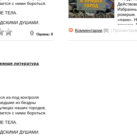
ается с ними бороться.
Действов
Избранным
ИЕ ТЕЛА.
рокерше. 
«панк». 
ЛЮДСКИМИ ДУШАМИ.
психики. 
Комментарии
[0]
|
Просмотров
0
ротив тех, и против
Оценок: 0
ежная литература
ся из-под контроля
ишедшие из бездны
улицах наших городов,
ается с ними бороться.
ИЕ ТЕЛА.
ЛЮДСКИМИ ДУШАМИ.