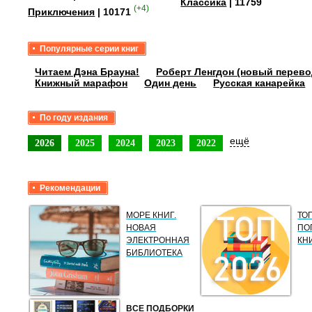
Классика
| 11759
(+4)
Приключения
| 10171
Популярные серии книг
Читаем Дэна Брауна!
Роберт Ленгдон (новый перево
Книжный марафон
Один день
Русская канарейка
По году издания
ещё
2026
2025
2024
2023
2022
Рекомендации
МОРЕ КНИГ.
ТО
НОВАЯ
ПО
ЭЛЕКТРОННАЯ
КН
БИБЛИОТЕКА
ВСЕ ПОДБОРКИ