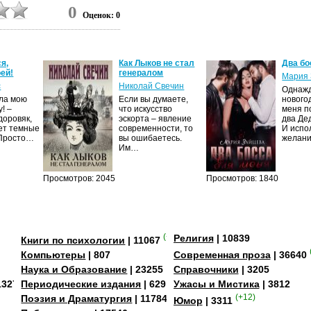
0
ротив тех, и против
Оценок: 0
я,
Как Лыков не стал
Два бо
ей!
генералом
Мария 
с
Николай Свечин
Однаж
ила мою
Если вы думаете,
нового
! –
что искусство
меня п
доровяк,
эскорта – явление
два Де
ет темные
современности, то
И испо
 Просто…
вы ошибаетесь.
желан
Им…
Просмотров: 2045
Просмотров: 1840
(+3)
Религия
| 10839
Книги по психологии
| 11067
Компьютеры
| 807
Современная проза
| 36640
Наука и Образование
| 23255
Справочники
| 3205
13273
Периодические издания
| 629
Ужасы и Мистика
| 3812
Поэзия и Драматургия
| 11784
(+12)
Юмор
| 3311