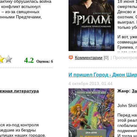
алактику обрушилась война
18 июня 
й конфликт вспыхнул
смертель
 – из-за священных
Денсво и
венными Предтечами,
охотник.
выиграл.
только уб
И вот, уж
совмещаю
Гримма, 
и его на
прикосно
Комментарии
[0]
|
Просмотров
4.2
Оценок: 6
главе кот
детективу.
И пришел Город - Джон Ши
4 октября 2013, 01:44
ежная литература
Жанр:
За
John Shir
Перед на
этой реа
ся из-под контроля
глобализ
ишедшие из бездны
подменить
улицах наших городов,
И тогда н