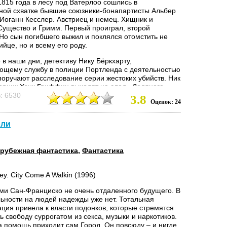
1815 года в лесу под Ватерлоо сошлись в
ной схватке бывшие союзники-бонапартисты Альбер
 Иоганн Кесслер. Австриец и немец. Хищник и
 Существо и Гримм. Первый проиграл, второй
 Но сын погибшего выжил и поклялся отомстить не
ийце, но и всему его роду.
е в наши дни, детективу Нику Бёркхарту,
щему службу в полиции Портленда с деятельностью
поручают расследование серии жестоких убийств. Ник
парник Хэнк Гриффин выходят на след «Ледяного
вения» – международного преступного картеля, во
: 6530
3.8
Оценок: 24
орого стоят Существа. И у его лидера давний счет к
..
рли
рубежная фантастика
,
Фантастика
ley. City Come A Walkin (1996)
ми Сан-Франциско не очень отдаленного будущего. В
льности на людей надежды уже нет. Тотальная
ация привела к власти подонков, которые стремятся
 свободу суррогатом из секса, музыки и наркотиков.
а помощь приходит сам Город. Он повсюду – и нигде.