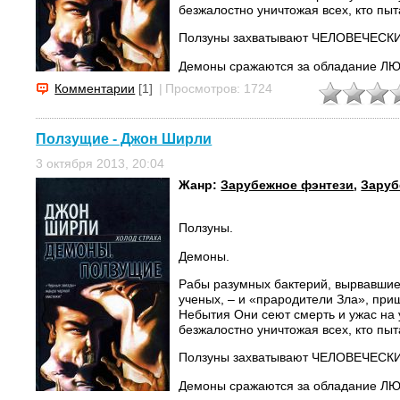
безжалостно уничтожая всех, кто пыт
Ползуны захватывают ЧЕЛОВЕЧЕСК
Демоны сражаются за обладание 
Комментарии
[1]
|
Просмотров: 1724
Но наше оружие равно бессильно и п
других.
Как же остановить...
Ползущие - Джон Ширли
3 октября 2013, 20:04
Жанр:
Зарубежное фэнтези
,
Заруб
Ползуны.
Демоны.
Рабы разумных бактерий, вырвавшие
ученых, – и «прародители Зла», пр
Небытия Они сеют смерть и ужас на 
безжалостно уничтожая всех, кто пыт
Ползуны захватывают ЧЕЛОВЕЧЕСК
Демоны сражаются за обладание 