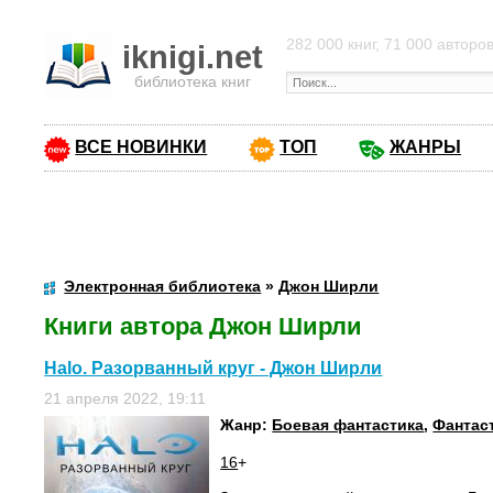
282 000 книг, 71 000 авторо
iknigi.net
библиотека книг
ВСЕ НОВИНКИ
ТОП
ЖАНРЫ
Электронная библиотека
»
Джон Ширли
Книги автора Джон Ширли
Halo. Разорванный круг - Джон Ширли
21 апреля 2022, 19:11
Жанр:
Боевая фантастика
,
Фантас
16
+