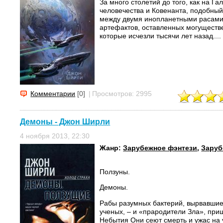
За много столетий до того, как на Г
человечества и Ковенанта, подобны
между двумя инопланетными расами
артефактов, оставленных могущест
которые исчезли тысячи лет назад....
Комментарии
[0]
|
Просмотров: 2995
Демоны - Джон Ширли
4 ноября 2013, 22:30
Жанр:
Зарубежное фэнтези
,
Заруб
Ползуны.
Демоны.
Рабы разумных бактерий, вырвавшие
ученых, – и «прародители Зла», пр
Небытия Они сеют смерть и ужас на 