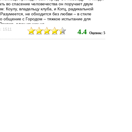
ать во спасение человечества он поручает двум
: Коулу, владельцу клуба, и Кэтц, радикальной
Разумеется, не обходится без любви – в стиле
Но общение с Городом – тяжкое испытание для
Похоже, один из них не...
: 1511
4.4
Оценок: 5