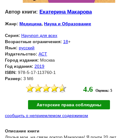
Автор книги:
Екатерина Макарова
Жанр:
Медицина
,
Наука и Образование
Серия:
Научпоп для всех
Возрастные ограничения:
18
+
Язык:
русский
Издательство:
АСТ
Город издания:
Москва
Год издания:
2019
ISBN:
978-5-17-113760-1
Размер:
3 Мб
4.6
Оценок: 5
Авторские права соблюдены
сообщить о неприемлемом содержимом
Описание книги
Друзья мои, на связи доктор Макарова! Я почти 20 лет