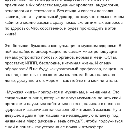
практикую в 4-х областях медицины: урология, андрология,
венерология и сексология. Без стыда и совести позволю
заявить, что я – уникальный доктор, потому что только в моем
кабинете можно закрыть сразу несколько интимных вопросов
по здоровью. Что, собственно, и будет происходить в этой
книге!
Это большая бумажная консультация о мужском здоровье. В
ней вы найдете информацию по самым животрепещущим
темам: устройство половых органов, нормы и мед-ГОСТы,
простатит, ИППП, бесплодие, интимная жизнь. И спешу
обрадовать! Я не буду, как уважаемый профессор, вещать на
волнах, понятных только моим коллегам. Книга написана
легко, доступно и с юмором – как люблю я и мои читатели.
«Мужская книга» пригодится и мужчинам, и женщинам. Это
сакральные знания, которые помогут мужчинам понять свой
организм и научиться заботиться о теле, начиная с полового
здоровья и заканчивая качественной интимной жизнью. Ну а
девушек и дам я приглашаю на неизведанную планету под
названием Марс (мужчины ведь оттуда?), чтобы подружиться
с ней и понять, как устроена ее почва и атмосфера.