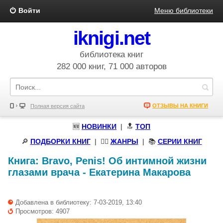
Войти
Меню библиотеки
iknigi.net
библиотека книг
282 000 книг, 71 000 авторов
ОТЗЫВЫ НА КНИГИ
Полная версия сайта
🆕
НОВИНКИ
| 🔝
ТОП
🔎
ПОДБОРКИ КНИГ
|
🧝‍♀️
ЖАНРЫ
| 📚
СЕРИИ КНИГ
Книга:
Bravo, Penis! Об интимной жизни
глазами врача
-
Екатерина Макарова
Добавлена в библиотеку: 7-03-2019, 13:40
Просмотров: 4907