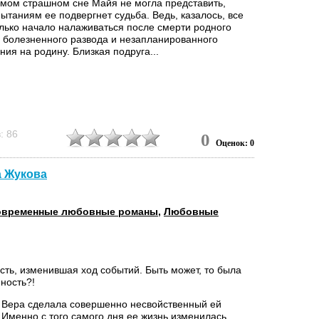
амом страшном сне Майя не могла представить,
ытаниям ее подвергнет судьба. Ведь, казалось, все
олько начало налаживаться после смерти родного
, болезненного развода и незапланированного
ия на родину. Близкая подруга...
: 86
0
Оценок: 0
а Жукова
овременные любовные романы
,
Любовные
сть, изменившая ход событий. Быть может, то была
ность?!
Вера сделала совершенно несвойственный ей
 Именно с того самого дня ее жизнь изменилась