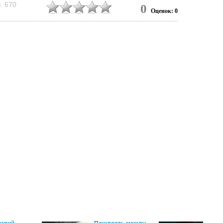
: 670
0
Оценок: 0