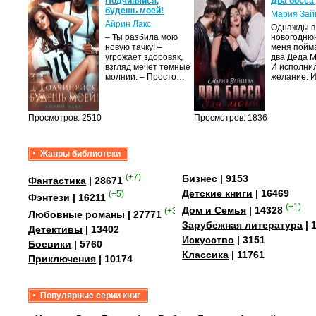
крови,
Подчиняйся,
Два босса
будешь моей!
Мария Зай
Айрин Лакс
Однажды в
а
– Ты разбила мою
новогодню
новую тачку! –
меня пойм
лого
угрожает здоровяк,
два Деда 
быть
взгляд мечет темные
И исполни
сех
молнии. – Просто…
желание. 
уг –…
Просмотров: 2510
Просмотров: 1836
Жанры библиотеки
(+7)
Бизнес
| 9153
Фантастика
| 28671
Детские книги
| 16469
(+5)
Фэнтези
| 16211
(+1)
Дом и Семья
| 14328
(+35)
Любовные романы
| 27771
Зарубежная литература
| 
Детективы
| 13402
Искусство
| 3151
Боевики
| 5760
Классика
| 11761
Приключения
| 10174
Популярные серии книг