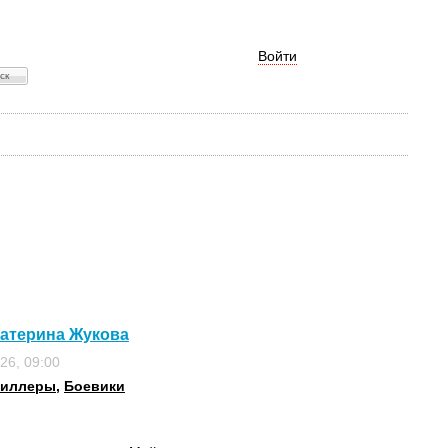
Войти
катерина Жукова
26, 09:00
риллеры
,
Боевики