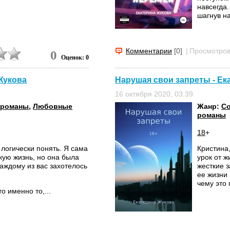
навсегда.
шагнув на
Комментарии
[0]
|
Просмотров
0
Оценок: 0
 Жукова
Нарушая свои запреты - Ек
16 октября 2020, 03:39
 романы
,
Любовные
Жанр:
С
романы
18
+
 логически понять. Я сама
Кристина
кую жизнь, но она была
урок от ж
каждому из вас захотелось
жесткие з
ее жизни 
чему это 
о именно то,...