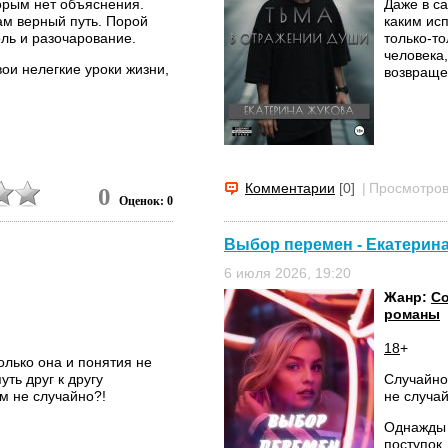
торым нет объяснения.
Даже в с
ам верный путь. Порой
каким исп
оль и разочарование.
только-т
человека
ои нелегкие уроки жизни,
возвращен
Комментарии
[0]
|
Просмотров
0
Оценок: 0
Выбор перемен - Екатерин
6 июля 2026, 19:20
Жанр:
С
романы
18
+
Только она и понятия не
уть друг к другу
Случайно
м не случайно?!
не случай
Однажды 
поступок.