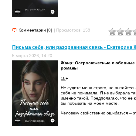
Комментарии
[0]
|
Просмотров: 158
Письма себе, или разорванная связь - Екатерина
5 марта 2026, 14:20
Жанр:
Остросюжетные любовные
романы
18
+
Не судите меня строго, не пытайтесь
себя не понимала. Я не выбирала та
именно такой. Предполагаю, что не 
бы побывать на моем месте.
Человеку свойственно ошибаться – эт