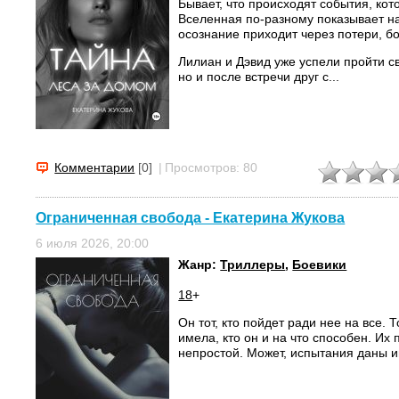
Бывает, что происходят события, ко
Вселенная по-разному показывает н
осознание приходит через потери, б
Лилиан и Дэвид уже успели пройти св
но и после встречи друг с...
Комментарии
[0]
|
Просмотров: 80
Ограниченная свобода - Екатерина Жукова
6 июля 2026, 20:00
Жанр:
Триллеры
,
Боевики
18
+
Он тот, кто пойдет ради нее на все. 
имела, кто он и на что способен. Их п
непростой. Может, испытания даны и