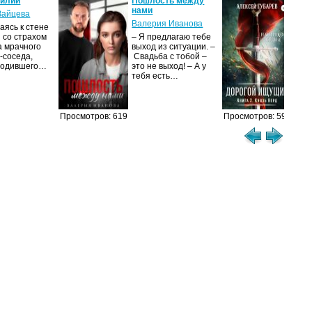
силий
Пошлость между
Кня
нами
Зайцева
Але
Валерия Иванова
ясь к стене
Ког
 со страхом
– Я предлагаю тебе
уни
а мрачного
выход из ситуации. –
род
-соседа,
Свадьба с тобой –
уби
родившего…
это не выход! – А у
Ост
тебя есть…
Просмотров: 619
Просмотров: 594