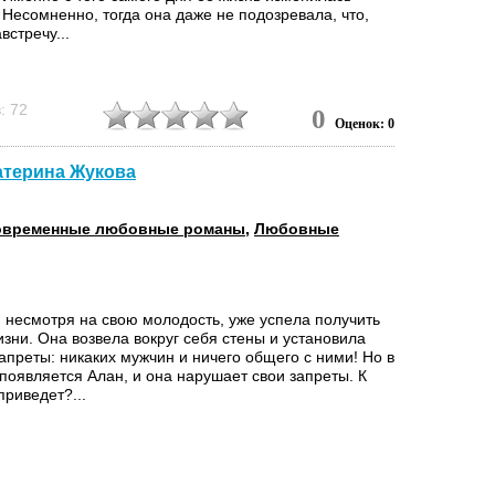
 Несомненно, тогда она даже не подозревала, что,
встречу...
: 72
0
Оценок: 0
атерина Жукова
овременные любовные романы
,
Любовные
, несмотря на свою молодость, уже успела получить
изни. Она возвела вокруг себя стены и установила
апреты: никаких мужчин и ничего общего с ними! Но в
появляется Алан, и она нарушает свои запреты. К
приведет?...