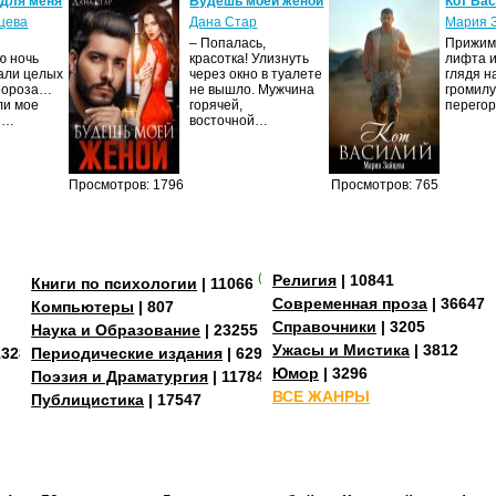
 для меня
Будешь моей женой
Кот Ва
цева
Дана Стар
Мария 
– Попалась,
Прижима
ю ночь
красотка! Улизнуть
лифта и
али целых
через окно в туалете
глядя н
Мороза…
не вышло. Мужчина
громилу
ли мое
горячей,
перего
И…
восточной…
Просмотров: 1796
Просмотров: 765
(+3)
Религия
| 10841
Книги по психологии
| 11066
Современная проза
| 36647
Компьютеры
| 807
Справочники
| 3205
Наука и Образование
| 23255
Ужасы и Мистика
| 3812
13288
Периодические издания
| 629
Юмор
| 3296
Поэзия и Драматургия
| 11784
ВСЕ ЖАНРЫ
Публицистика
| 17547