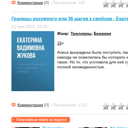
Комментарии
[0]
|
Просмотров: 145
Границы разумного или 36 шагов к свободе - Ека
21 мая 2020, 22:40
Жанр:
Триллеры
,
Боевики
18
+
Алиса вынуждена была поступить так,
никогда не осмелилась бы оспорить 
такое. Но то, что уготовила для неё 
полной неожиданностью.
Комментарии
[0]
|
Просмотров: 1221
Популярные книги за неделю