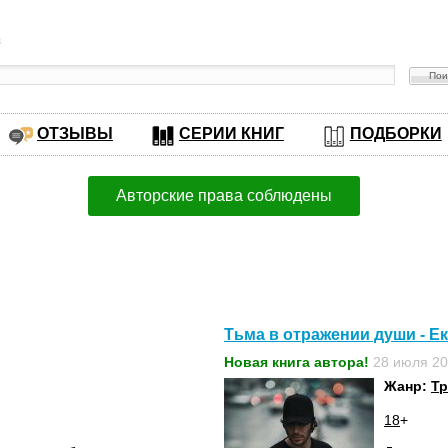
в
ОТЗЫВЫ
СЕРИИ КНИГ
ПОДБОРКИ
Авторские права соблюдены
Тьма в отражении души - Е
Новая книга автора!
28 июля 20
Жанр:
Т
18
+