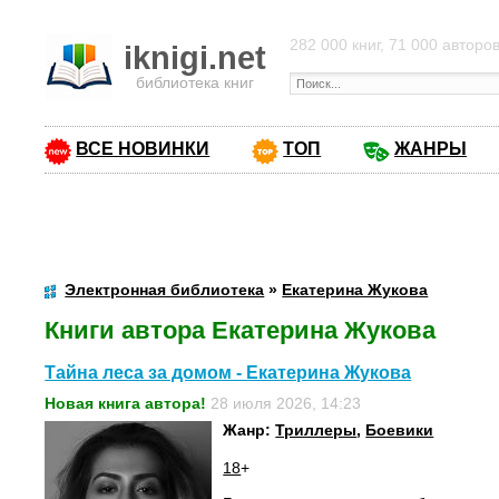
282 000 книг, 71 000 авторо
iknigi.net
библиотека книг
ВСЕ НОВИНКИ
ТОП
ЖАНРЫ
Электронная библиотека
»
Екатерина Жукова
Книги автора Екатерина Жукова
Тайна леса за домом - Екатерина Жукова
Новая книга автора!
28 июля 2026, 14:23
Жанр:
Триллеры
,
Боевики
18
+