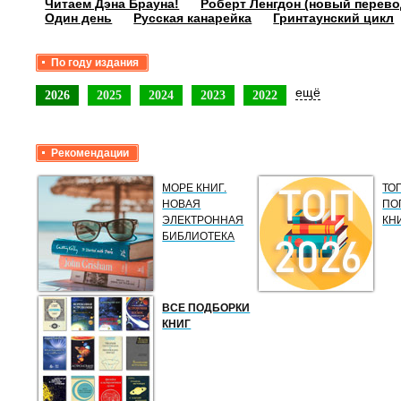
Читаем Дэна Брауна!
Роберт Ленгдон (новый перево
Один день
Русская канарейка
Гринтаунский цикл
По году издания
ещё
2026
2025
2024
2023
2022
Рекомендации
МОРЕ КНИГ.
ТО
НОВАЯ
ПО
ЭЛЕКТРОННАЯ
КН
БИБЛИОТЕКА
ВСЕ ПОДБОРКИ
КНИГ