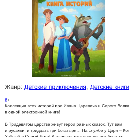
Жанр:
Детские приключения
,
Детские книги
6
+
Коллекция всех историй про Ивана Царевича и Серого Волка
в одной электронной книге!
В Тридевятом царстве живут герои разных сказок. Тут вам
и русалки, и тридцать три богатыря… На службе у Царя – Кот
Учёный и Серый Волк! А царевна-карьеристка влюбляется...