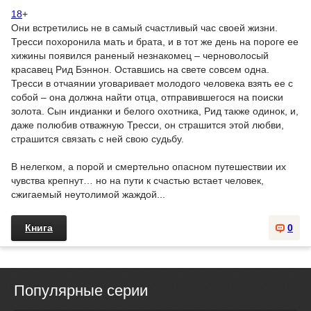
18
+
Они встретились не в самый счастливый час своей жизни.
Тресси похоронила мать и брата, и в тот же день на пороге ее
хижины появился раненый незнакомец – черноволосый
красавец Рид Бэннон. Оставшись на свете совсем одна.
Тресси в отчаянии уговаривает молодого человека взять ее с
собой – она должна найти отца, отправившегося на поиски
золота. Сын индианки и белого охотника, Рид также одинок, и,
даже полюбив отважную Тресси, он страшится этой любви,
страшится связать с ней свою судьбу.
В нелегком, а порой и смертельно опасном путешествии их
чувства крепнут… но на пути к счастью встает человек,
сжигаемый неутолимой жаждой...
Книга
0
Популярные серии