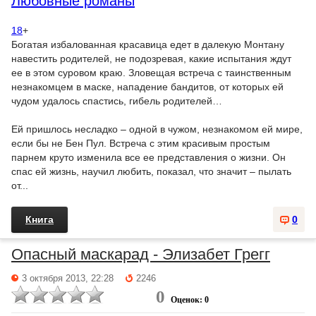
Любовные романы
18
+
Богатая избалованная красавица едет в далекую Монтану
навестить родителей, не подозревая, какие испытания ждут
ее в этом суровом краю. Зловещая встреча с таинственным
незнакомцем в маске, нападение бандитов, от которых ей
чудом удалось спастись, гибель родителей…
Ей пришлось несладко – одной в чужом, незнакомом ей мире,
если бы не Бен Пул. Встреча с этим красивым простым
парнем круто изменила все ее представления о жизни. Он
спас ей жизнь, научил любить, показал, что значит – пылать
от...
Книга
0
Опасный маскарад - Элизабет Грегг
3 октября 2013, 22:28
2246
0
Оценок: 0