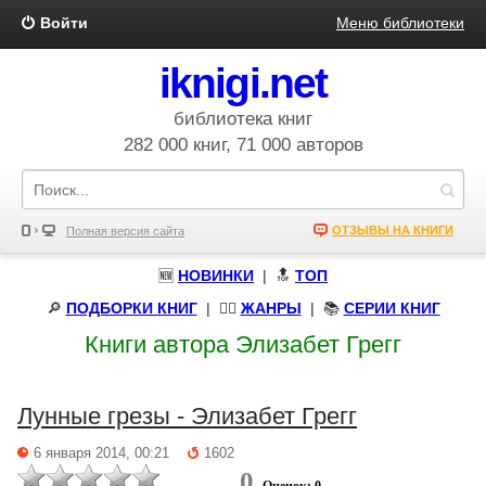
Войти
Меню библиотеки
iknigi.net
библиотека книг
282 000 книг, 71 000 авторов
ОТЗЫВЫ НА КНИГИ
Полная версия сайта
🆕
НОВИНКИ
| 🔝
ТОП
🔎
ПОДБОРКИ КНИГ
|
🧝‍♀️
ЖАНРЫ
| 📚
СЕРИИ КНИГ
Книги автора Элизабет Грегг
Лунные грезы - Элизабет Грегг
6 января 2014, 00:21
1602
0