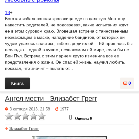
18
+
Богатая избалованная красавица едет в далекую Монтану
навестить родителей, не подозревая, какие испытания ждут
ее в этом суровом краю. Зловещая встреча с таинственным
незнакомцем в маске, нападение бандитов, от которых ей
чудом удалось спастись, гибель родителей… Ей пришлось бы
несладко – одной в чужом, незнакомом ей мире, если бы не
Бен Пул. Встреча с этим парнем круто изменила все ее
представления о жизни. Он спас ей жизнь, научил любить,
показал, что значит – пылать от...
Книга
0
Ангел мести - Элизабет Грегг
3 октября 2013, 21:58
1977
0
Оценок: 0
Элизабет Грегг