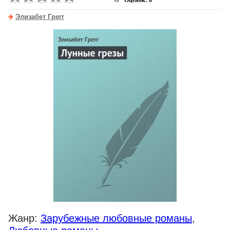
Оценок: 0
Элизабет Грегг
Жанр:
Зарубежные любовные романы
,