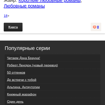
Жанр:
Короткие любовные романы
,
Любовные романы
18
+
Книга
0
Популярные серии
Читаем Дэна Брауна!
Роберт Ленгдон (новый перевод)
50 оттенков
До встречи с тобой
Альпина. Антиутопии
Книжный марафон
Один день