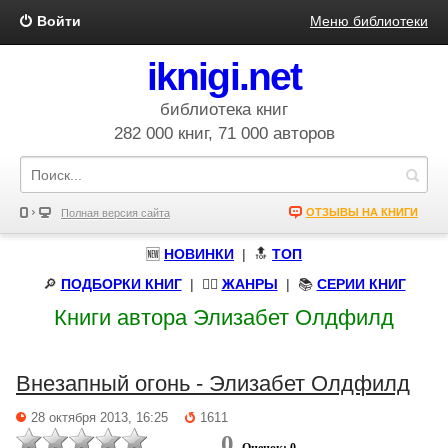
Войти
Меню библиотеки
iknigi.net
библиотека книг
282 000 книг, 71 000 авторов
ОТЗЫВЫ НА КНИГИ
Полная версия сайта
🆕
НОВИНКИ
| 🔝
ТОП
🔎
ПОДБОРКИ КНИГ
|
🧝‍♀️
ЖАНРЫ
| 📚
СЕРИИ КНИГ
Книги автора Элизабет Олдфилд
Внезапный огонь - Элизабет Олдфилд
28 октября 2013, 16:25
1611
0