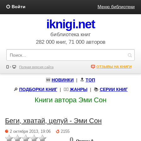
Войти
Меню библиотеки
iknigi.net
библиотека книг
282 000 книг, 71 000 авторов
ОТЗЫВЫ НА КНИГИ
Полная версия сайта
🆕
НОВИНКИ
| 🔝
ТОП
🔎
ПОДБОРКИ КНИГ
|
🧝‍♀️
ЖАНРЫ
| 📚
СЕРИИ КНИГ
Книги автора Эми Сон
Беги, хватай, целуй - Эми Сон
2 октября 2013, 19:06
2155
0