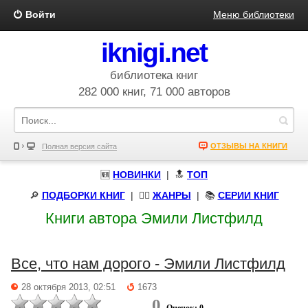
Войти
Меню библиотеки
iknigi.net
библиотека книг
282 000 книг, 71 000 авторов
ОТЗЫВЫ НА КНИГИ
Полная версия сайта
🆕
НОВИНКИ
| 🔝
ТОП
🔎
ПОДБОРКИ КНИГ
|
🧝‍♀️
ЖАНРЫ
| 📚
СЕРИИ КНИГ
Книги автора Эмили Листфилд
Все, что нам дорого - Эмили Листфилд
28 октября 2013, 02:51
1673
0