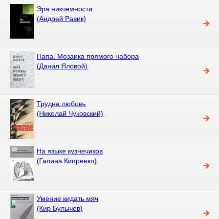
Эра никчемности
(Андрей Равик)
Папа. Мозаика прямого набора
(Данил Яловой)
Трудна любовь
(Николай Чуковский)
На языке кузнечиков
(Галина Кипренко)
Умение кидать мяч
(Кир Булычев)