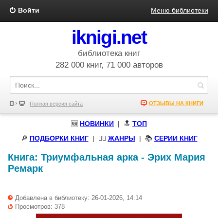
Войти
Меню библиотеки
iknigi.net
библиотека книг
282 000 книг, 71 000 авторов
ОТЗЫВЫ НА КНИГИ
Полная версия сайта
🆕
НОВИНКИ
| 🔝
ТОП
🔎
ПОДБОРКИ КНИГ
|
🧝‍♀️
ЖАНРЫ
| 📚
СЕРИИ КНИГ
Книга:
Триумфальная арка
-
Эрих Мария
Ремарк
Добавлена в библиотеку: 26-01-2026, 14:14
Просмотров: 378