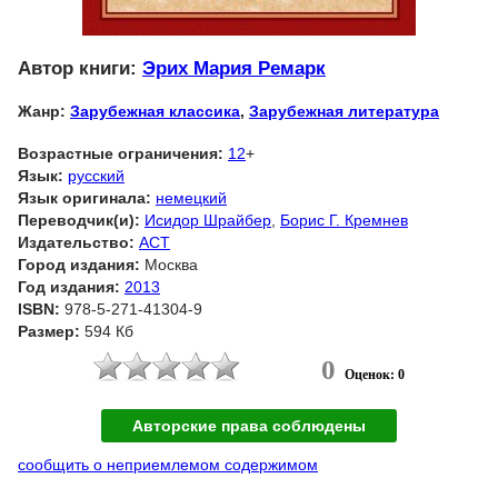
Автор книги:
Эрих Мария Ремарк
Жанр:
Зарубежная классика
,
Зарубежная литература
Возрастные ограничения:
12
+
Язык:
русский
Язык оригинала:
немецкий
Переводчик(и):
Исидор Шрайбер
,
Борис Г. Кремнев
Издательство:
АСТ
Город издания:
Москва
Год издания:
2013
ISBN:
978-5-271-41304-9
Размер:
594 Кб
0
Оценок: 0
Авторские права соблюдены
сообщить о неприемлемом содержимом