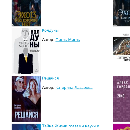
Колдуны
Автор:
Фигль-Мигль
Решайся
Автор:
Катерина Лазарева
Тайна Жизни глазами науки и