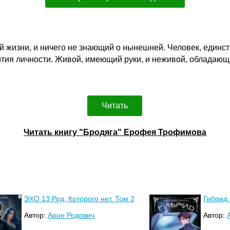
 жизни, и ничего не знающий о нынешней. Человек, единст
ития личности. Живой, имеющий руки, и неживой, облада
Читать
Читать книгу "Бродяга" Ерофея Трофимова
ЭХО 13 Род, Которого нет. Том 2
Гибрид.
Автор:
Арон Родович
Автор: