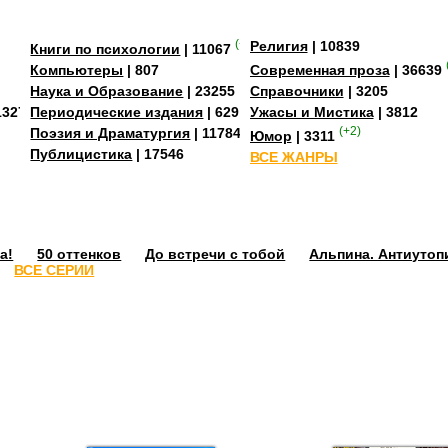
(+2)
Религия
| 10839
Книги по психологии
| 11067
Компьютеры
| 807
Современная проза
| 36639
Наука и Образование
| 23255
Справочники
| 3205
13273
Периодические издания
| 629
Ужасы и Мистика
| 3812
Поэзия и Драматургия
| 11784
(+2)
Юмор
| 3311
Публицистика
| 17546
ВСЕ ЖАНРЫ
а!
50 оттенков
До встречи с тобой
Альпина. Антиутоп
ВСЕ СЕРИИ