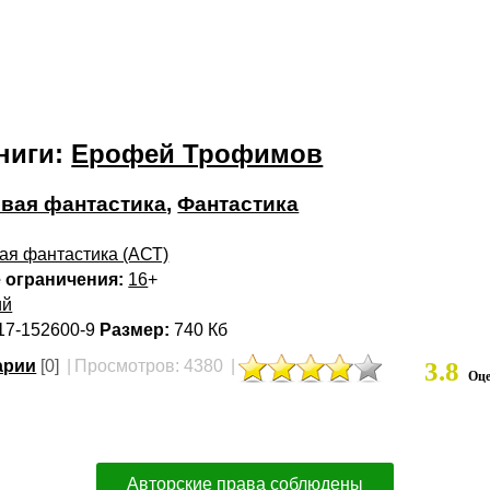
ниги:
Ерофей Трофимов
вая фантастика
,
Фантастика
ая фантастика (АСТ)
 ограничения:
16
+
ий
17-152600-9
Размер:
740 Кб
арии
[0]
|
Просмотров: 4380
|
3.8
Оце
Авторские права соблюдены