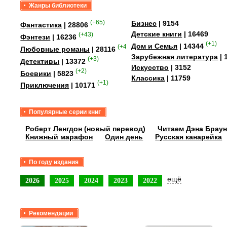
Жанры библиотеки
(+65)
Бизнес
| 9154
Фантастика
| 28806
Детские книги
| 16469
(+43)
Фэнтези
| 16236
(+1)
Дом и Семья
| 14344
(+41)
Любовные романы
| 28116
Зарубежная литература
| 
(+3)
Детективы
| 13372
Искусство
| 3152
(+2)
Боевики
| 5823
Классика
| 11759
(+1)
Приключения
| 10171
Популярные серии книг
Роберт Ленгдон (новый перевод)
Читаем Дэна Браун
Книжный марафон
Один день
Русская канарейка
По году издания
ещё
2026
2025
2024
2023
2022
Рекомендации