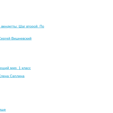
 вендетты: Шаг второй. По
Сергей Вишневский
ющий мир. 1 класс
Елена Саплина
ище