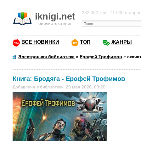
282 000 книг, 71 000 авторо
iknigi.net
библиотека книг
ВСЕ НОВИНКИ
ТОП
ЖАНРЫ
Электронная библиотека
»
Ерофей Трофимов
»
скача
Книга:
Бродяга
-
Ерофей Трофимов
Добавлена в библиотеку: 29 мая 2026, 09:20