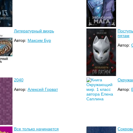
Литературный вихрь
Поступь
пятам
Автор:
Максим Бур
Автор:
2040
Окружа
Автор:
Алексей Горват
Автор:
Все только начинается
Сокров