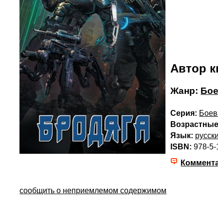
Автор к
Жанр:
Бое
Серия:
Боев
Возрастные
Язык:
русск
ISBN:
978-5-
Коммент
сообщить о неприемлемом содержимом