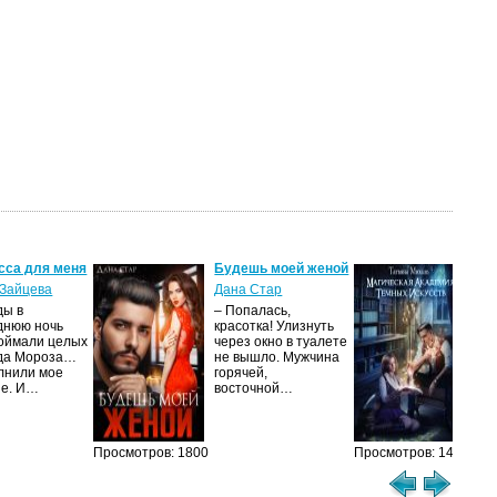
сса для меня
Будешь моей женой
Ма
ак
Зайцева
Дана Стар
ис
ды в
– Попалась,
Та
днюю ночь
красотка! Улизнуть
оймали целых
через окно в туалете
Ака
да Мороза…
не вышло. Мужчина
не 
лнили мое
горячей,
из
ие. И…
восточной…
иск
см
Просмотров: 1800
Просмотров: 1462