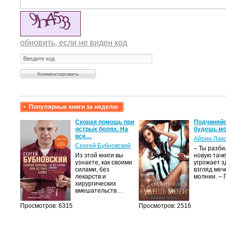
обновить, если не виден код
Популярные книги за неделю
крови,
Скорая помощь при
Подчиняйс
острых болях. На
будешь мо
все…
Айрин Лак
а
Сергей Бубновский
– Ты разб
Из этой книги вы
новую тачку
лого
узнаете, как своими
угрожает з
быть
силами, без
взгляд меч
сех
лекарств и
молнии. –
уг –…
хирургических
вмешательств…
Просмотров: 6315
Просмотров: 2516