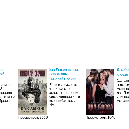
я,
Как Лыков не стал
Два бо
ей!
генералом
Мария 
с
Николай Свечин
Однаж
ила мою
Если вы думаете,
нового
! –
что искусство
меня п
доровяк,
эскорта – явление
два Де
ет темные
современности, то
И испо
 Просто…
вы ошибаетесь.
желан
Им…
Просмотров: 2060
Просмотров: 1848