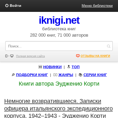
Войти
Меню библиотеки
iknigi.net
библиотека книг
282 000 книг, 71 000 авторов
ОТЗЫВЫ НА КНИГИ
Полная версия сайта
🆕
НОВИНКИ
| 🔝
ТОП
🔎
ПОДБОРКИ КНИГ
|
🧝‍♀️
ЖАНРЫ
| 📚
СЕРИИ КНИГ
Книги автора Эудженио Корти
Немногие возвратившиеся. Записки
офицера итальянского экспедиционного
корпуса. 1942–1943 - Эудженио Корти