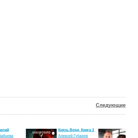
Следующие
силий
Князь Верд. Книга 2
Пош
нам
Зайцева
Алексей Губарев