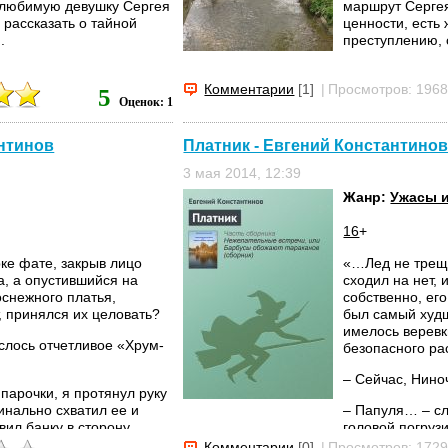
 любимую девушку Сергея
маршрут Серге
 рассказать о тайной
ценности, есть
.
преступлению, 
Комментарии
[1]
|
Просмотров: 196
5
Оценок: 1
нтинов
Платник - Евгений Константино
3 мая 2014, 12:39
Жанр:
Ужасы 
16
+
ке фате, закрыв лицо
«…Лед не треща
а, а опустившийся на
сходил на нет, 
снежного платья,
собственно, ег
, принялся их целовать?
был самый худш
имелось веревк
слось отчетливое «Хрум-
безопасного ра
– Сейчас, Нино
парочки, я протянул руку
инально схватил ее и
– Папуля… – сл
вил банку в сторону,
головой погрузи
рмане бинокль… И вот тут-
Комментарии
[0]
|
Просмотров: 172