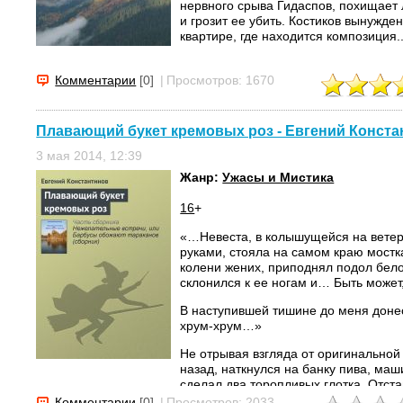
нервного срыва Гидаспов, похищает
и грозит ее убить. Костиков вынужден
квартире, где находится композиция..
Комментарии
[0]
|
Просмотров: 1670
Плавающий букет кремовых роз - Евгений Конста
3 мая 2014, 12:39
Жанр:
Ужасы и Мистика
16
+
«…Невеста, в колышущейся на ветер
руками, стояла на самом краю мостк
колени жених, приподнял подол бело
склонился к ее ногам и… Быть может
В наступившей тишине до меня доне
хрум-хрум…»
Не отрывая взгляда от оригинальной 
назад, наткнулся на банку пива, маш
сделал два торопливых глотка. Отста
дотянулся до рюкзака, нашарил в ка
Комментарии
[0]
|
Просмотров: 2033