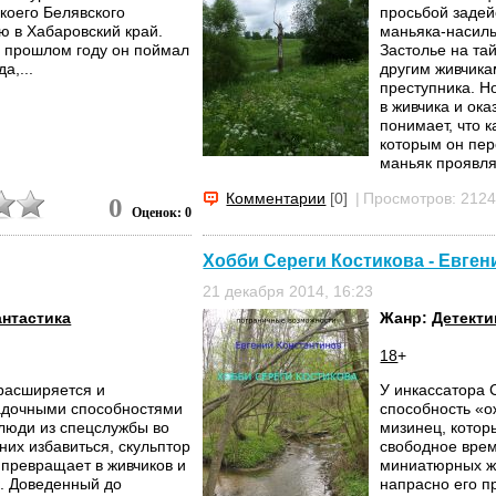
коего Белявского
просьбой задей
ю в Хабаровский край.
маньяка-насиль
в прошлом году он поймал
Застолье на та
а,...
другим живчика
преступника. Н
в живчика и ок
понимает, что к
которым он пер
маньяк проявляе
Комментарии
[0]
|
Просмотров: 212
0
Оценок: 0
Хобби Сереги Костикова - Евге
21 декабря 2014, 16:23
нтастика
Жанр:
Детекти
18
+
 расширяется и
У инкассатора 
гадочными способностями
способность «о
 люди из спецслужбы во
мизинец, котор
них избавиться, скульптор
свободное врем
 превращает в живчиков и
миниатюрных жи
к. Доведенный до
напрасно его п