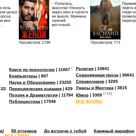
– Попалась,
Прижима
ю ночь
красотка! Улизнуть
лифта и
али целых
через окно в туалете
глядя н
Мороза…
не вышло. Мужчина
громилу
ли мое
горячей,
перего
И…
восточной…
Просмотров: 1798
Просмотров: 773
(+4)
Религия
| 10841
Книги по психологии
| 11067
Современная проза
| 36641
Компьютеры
| 807
Справочники
| 3205
Наука и Образование
| 23255
Ужасы и Мистика
| 3815
13284
Периодические издания
| 629
(+10)
Поэзия и Драматургия
| 11784
Юмор
| 3309
Публицистика
| 17546
ВСЕ ЖАНРЫ
д)
50 оттенков
До встречи с тобой
Книжный марафон
ВСЕ СЕРИИ