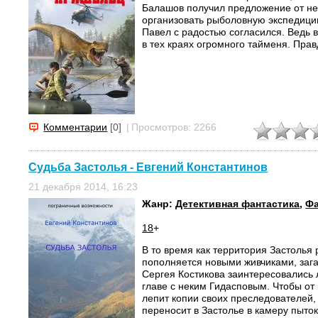
Балашов получил предложение от не
организовать рыболовную экспедици
Павел с радостью согласился. Ведь 
в тех краях огромного тайменя. Правд
Комментарии
[0]
|
Просмотров: 2266
Судьба Застолья - Евгений Константинов
21 декабря 2014, 16:23
Жанр:
Детективная фантастика
,
Фа
18
+
В то время как территория Застолья
пополняется новыми живчиками, за
Сергея Костикова заинтересовались
главе с неким Гидасповым. Чтобы от 
лепит копии своих преследователей,
переносит в Застолье в камеру пыто