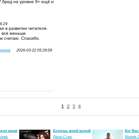
,бред на уровне 9+ ещё и
26:29
я в развитии читателя.
я всё меньше
ак считаю. Спасибо.
вников
2026-03-22 05:29:09
1
2
3
4
 для меня
Будешь моей женой
Кот Ва
цева
Дана Стар
Мария 