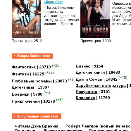
Айрин Лакс
Однажды в
а
– Ты разбила мою
новогодню
новую тачку! –
меня пойм
лого
угрожает здоровяк,
два Деда 
быть
взгляд мечет темные
И исполни
сех
молнии. – Просто…
желание. 
уг –…
Просмотров: 2512
Просмотров: 1838
Жанры библиотеки
(+25)
Бизнес
| 9154
Фантастика
| 28710
Детские книги
| 16469
(+32)
Фэнтези
| 16225
(+15)
Дом и Семья
| 14342
(+349)
Любовные романы
| 28073
Зарубежная литература
| 
Детективы
| 13397
Искусство
| 3151
(+4)
Боевики
| 5780
Классика
| 11760
(+3)
Приключения
| 10176
Популярные серии книг
Читаем Дэна Брауна!
Роберт Ленгдон (новый перево
Один день
Русская канарейка
Гринтаунский цикл