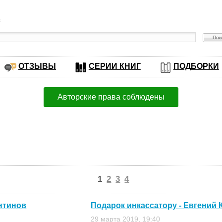
в
ОТЗЫВЫ
СЕРИИ КНИГ
ПОДБОРКИ
Авторские права соблюдены
1
2
3
4
нтинов
Подарок инкассатору - Евгений
29 марта 2019, 19:40