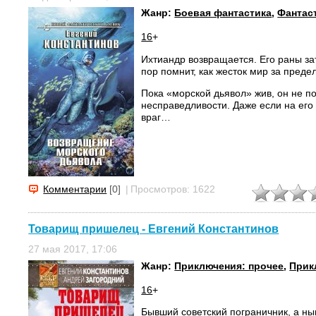
Жанр:
Боевая фантастика
,
Фантас
16
+
Ихтиандр возвращается. Его раны за
пор помнит, как жесток мир за преде
Пока «морской дьявол» жив, он не п
несправедливости. Даже если на его
враг…
Комментарии
[0]
|
Просмотров: 1622
Товарищ пришелец - Евгений Константинов
27 мая 2017, 17:06
Жанр:
Приключения: прочее
,
Прик
16
+
Бывший советский пограничник, а н