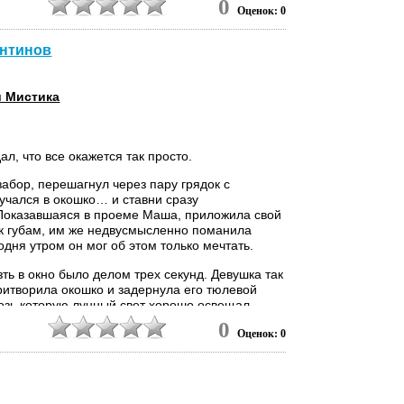
0
 заорал Ефим, сбрасывая куртку, чтобы
Оценок: 0
гнуть в полынью.
антинов
билось. Ниночка вдруг как-то вся разом с
лась на поверхность, причем, не просто так, а
и Мистика
л, что все окажется так просто.
забор, перешагнул через пару грядок с
тучался в окошко… и ставни сразу
Показавшаяся в проеме Маша, приложила свой
 к губам, им же недвусмысленно поманила
одня утром он мог об этом только мечтать.
ть в окно было делом трех секунд. Девушка так
итворила окошко и задернула его тюлевой
возь которую лунный свет хорошо освещал
омно обставленную...
0
0
Оценок: 0