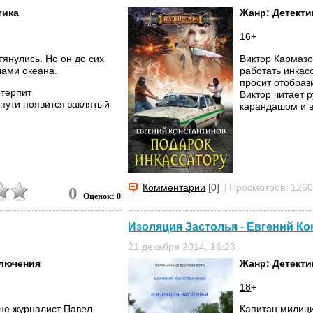
тика
Жанр:
Детекти
16
+
тянулись. Но он до сих
Виктор Кармазо
лами океана.
работать инкас
просит отобраз
отерпит
Виктор читает р
 пути появится заклятый
карандашом и вс
Комментарии
[0]
|
Просмотров: 126
0
Оценок: 0
Изоляция Застолья - Евгений К
21 декабря 2014, 16:23
лючения
Жанр:
Детекти
18
+
ыне журналист Павел
Капитан милици