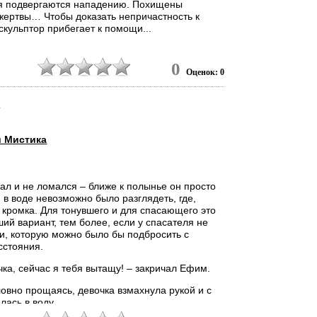
я подвергаются нападению. Похищены
 жертвы… Чтобы доказать непричастность к
скульптор прибегает к помощи...
8
0
Оценок: 0
в
и Мистика
л и не ломался – ближе к полынье он просто
и в воде невозможно было разглядеть, где,
о кромка. Для тонувшего и для спасающего это
ий вариант, тем более, если у спасателя не
и, которую можно было бы подбросить с
сстояния.
чка, сейчас я тебя вытащу! – закричал Ефим.
овно прощаясь, девочка взмахнула рукой и с
лась в воду.
9