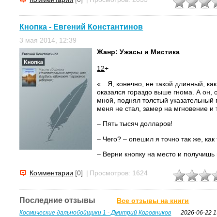
то жених отпрянул от своей куколки,
бочком соскользнул с мостка в...
Кнопка - Евгений Константинов
3 мая 2014, 12:39
Жанр:
Ужасы и Мистика
12
+
«…Я, конечно, не такой длинный, как
оказался гораздо выше гнома. А он,
мной, поднял толстый указательный 
меня не стал, замер на мгновение и
– Пять тысяч долларов!
– Чего? – опешил я точно так же, как
– Верни кнопку на место и получишь 
– Кхым! – выдавил я из себя. – Вы п
Комментарии
[0]
|
Просмотров: 1624
– Ты с этим не затягивай! – неожида
гном. – Срочно верни кнопку и прихо
Последние отзывы
Все отзывы на книги
Спросишь Спартака. Там я с тобой...
Космические дальнобойщики 1 - Дмитрий Коровников
2026-06-22 1