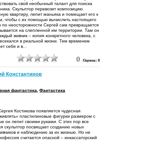
ствовать свой необычный талант для поиска
ника. Скульптор перевозит композицию
йную квартиру, лепит маньяка и помещает его к
м, чтобы с их помощью вычислить настоящего
о по неосторожности Сергей сам превращается
азывается на слепленной им территории. Там он
аждый живчик – копия конкретного человека, с
есекался в реальной жизни. Тем временем
т себя и в...
4
0
Оценок: 0
ний Константинов
вная фантастика
,
Фантастика
Сергея Костикова появляется чудесная
живлять» пластилиновые фигурки размером с
ые он лепит своими руками. С этих пор все
я скульптор посвящает созданию новых
вчиков и наблюдению за их жизнью. Но не
рофессия считается опасной – инкассаторский