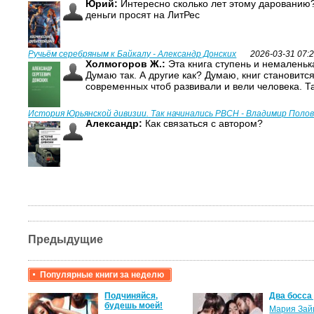
Юрий:
Интересно сколько лет этому дарованию?
деньги просят на ЛитРес
Ручьём серебряным к Байкалу - Александр Донских
2026-03-31 07:
Холмогоров Ж.:
Эта книга ступень и немаленька
Думаю так. А другие как? Думаю, книг становитс
современных чтоб развивали и вели человека. Т
История Юрьянской дивизии. Так начинались РВСН - Владимир Поло
Александр:
Как связаться с автором?
Предыдущие
Популярные книги за неделю
крови,
Подчиняйся,
Два босса
будешь моей!
Мария Зай