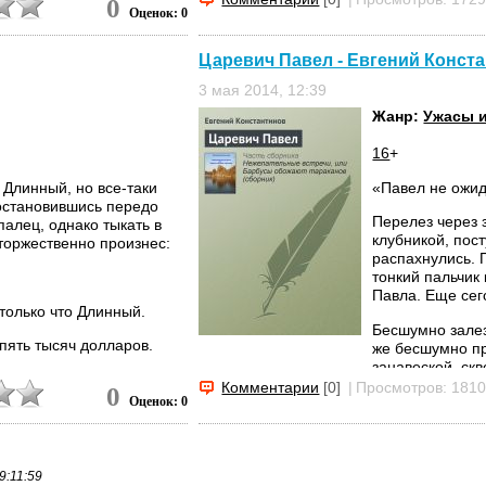
0
– Нет! Нет!!! –
Оценок: 0
 плавно развернулся и
немедленно пры
Царевич Павел - Евгений Конст
Этого не понадо
шумом выплесну
3 мая 2014, 12:39
восседая на...
Жанр:
Ужасы 
16
+
 Длинный, но все-таки
«Павел не ожида
 остановившись передо
Перелез через 
палец, однако тыкать в
клубникой, пос
 торжественно произнес:
распахнулись. 
тонкий пальчик
Павла. Еще сег
 только что Длинный.
Бесшумно залез
пять тысяч долларов.
же бесшумно пр
занавеской, ск
ро что, уважаемый?
маленькую, скр
Комментарии
[0]
|
Просмотров: 181
0
Оценок: 0
нно перешел на крик
ди во второй барак.
9:11:59