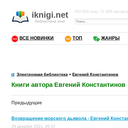
282 000 книг, 71 000 авторо
iknigi.net
библиотека книг
ВСЕ НОВИНКИ
ТОП
ЖАНРЫ
Электронная библиотека
»
Евгений Константинов
Книги автора Евгений Константинов
Предыдущие
Возвращение морского дьявола - Евгений Конста
29 декабря 2021, 05:37