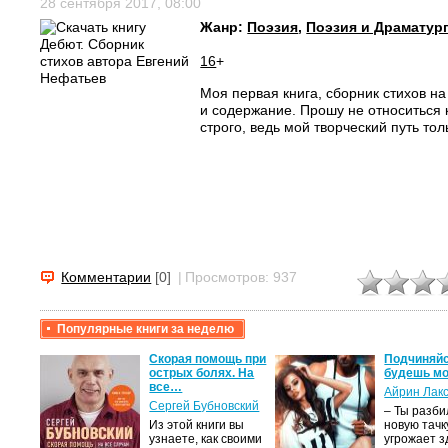
28 сентября 2017, 08:00
Жанр:
Поэзия
,
Поэзия и Драматур
16
+
Моя первая книга, сборник стихов н
и содержание. Прошу не относиться 
строго, ведь мой творческий путь тол
Комментарии
[0]
|
Просмотров: 937
Популярные книги за неделю
крови,
Скорая помощь при
Подчиняйс
острых болях. На
будешь мо
все…
Айрин Лак
а
Сергей Бубновский
– Ты разб
Из этой книги вы
новую тачку
лого
узнаете, как своими
угрожает з