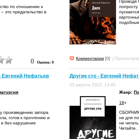
Проводя б
ьство по отношению к
попросту 
 – это предательство в
пускается
карточный
подобные
Комментарии
[0]
|
Просмотров
0
Оценок: 0
- Евгений Нефатьев
Другие сто - Евгений Нефа
23 августа 2023, 13:40
матургия
Жанр:
По
18
+
у произведению автора
СБОРНИК 
ла, готов к прочтению и
не для п
 и без нарушения
не читат
Читайте