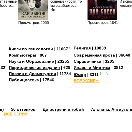
ет темные
современности, то
И испо
 Просто…
вы ошибаетесь.
желан
Им…
Просмотров: 2055
Просмотров: 1841
(+3)
Религия
| 10839
Книги по психологии
| 11067
Компьютеры
| 807
Современная проза
| 36640
Наука и Образование
| 23255
Справочники
| 3205
13273
Периодические издания
| 629
Ужасы и Мистика
| 3812
Поэзия и Драматургия
| 11784
(+12)
Юмор
| 3311
Публицистика
| 17546
ВСЕ ЖАНРЫ
д)
50 оттенков
До встречи с тобой
Альпина. Антиутоп
ВСЕ СЕРИИ