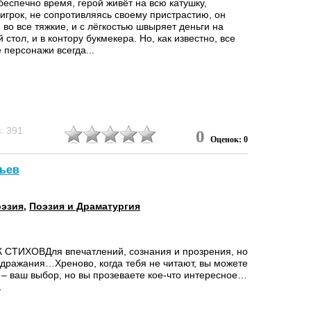
еспечно время, герой живёт на всю катушку,
игрок, не сопротивляясь своему пристрастию, он
 во все тяжкие, и с лёгкостью швыряет деньги на
 стол, и в контору букмекера. Но, как известно, все
 персонажи всегда...
: 391
0
Оценок: 0
тьев
эзия
,
Поэзия и Драматургия
СТИХОВДля впечатлений, сознания и прозрения, но
одражания…Хреново, когда тебя не читают, вы можете
ь – ваш выбор, но вы прозеваете кое-что интересное…
…