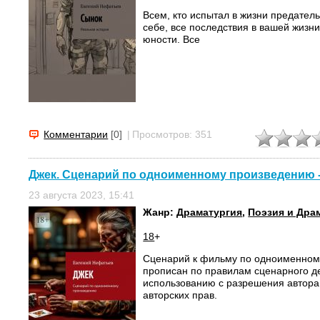
Всем, кто испытал в жизни предател
себе, все последствия в вашей жизни
юности. Все
Комментарии
[0]
|
Просмотров: 351
Джек. Сценарий по одноименному произведению 
23 августа 2023, 15:41
Жанр:
Драматургия
,
Поэзия и Дра
18
+
Сценарий к фильму по одноименном
прописан по правилам сценарного де
использованию с разрешения автора
авторских прав.