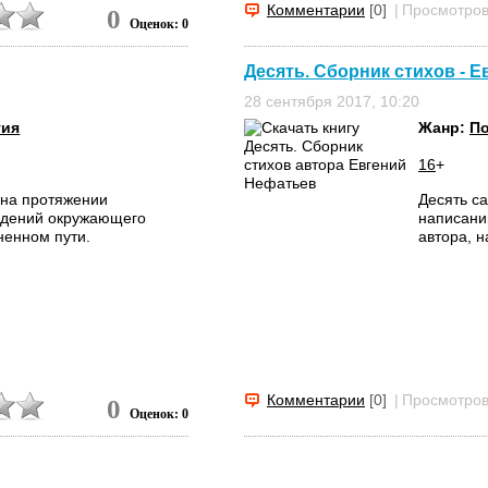
Комментарии
[0]
|
Просмотров
0
Оценок: 0
Десять. Сборник стихов - 
28 сентября 2017, 10:20
гия
Жанр:
По
16
+
 на протяжении
Десять с
юдений окружающего
написани
ненном пути.
автора, 
Комментарии
[0]
|
Просмотров
0
Оценок: 0