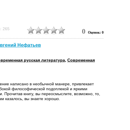
: 265
0
Оценок: 0
 Евгений Нефатьев
временная русская литература
,
Современная
ение написано в необычной манере, привлекает
убокой философической подоплекой и яркими
. Прочитав книгу, вы переосмыслите, возможно, то,
вам казалось, вы знаете хорошо.