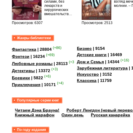
быть
силами, без
взгляд меч
сех
лекарств и
молнии. –
уг –…
хирургических
вмешательств…
Просмотров: 6307
Просмотров: 2513
Жанры библиотеки
(+86)
Бизнес
| 9154
Фантастика
| 28804
Детские книги
| 16469
(+69)
Фэнтези
| 16234
(+16)
Дом и Семья
| 14344
(+358)
Любовные романы
| 28113
Зарубежная литература
| 
(+3)
Детективы
| 13372
Искусство
| 3152
(+6)
Боевики
| 5822
Классика
| 11759
(+4)
Приключения
| 10171
Популярные серии книг
Читаем Дэна Брауна!
Роберт Ленгдон (новый перево
Книжный марафон
Один день
Русская канарейка
По году издания