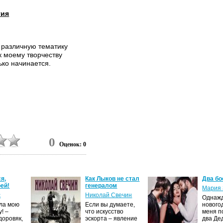
гия
а различную тематику
к моему творчеству
ько начинается.
0
Оценок: 0
я,
Как Лыков не стал
Два бо
ей!
генералом
Мария 
с
Николай Свечин
Однаж
ила мою
Если вы думаете,
нового
! –
что искусство
меня п
доровяк,
эскорта – явление
два Де