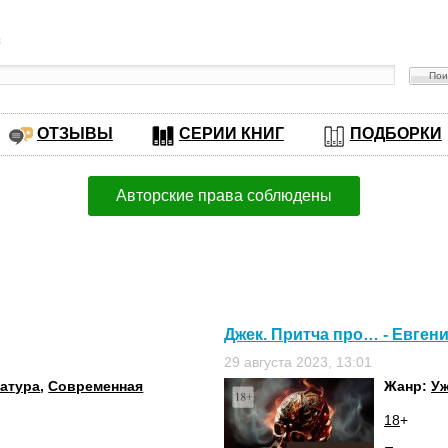
в
ОТЗЫВЫ
СЕРИИ КНИГ
ПОДБОРКИ
Авторские права соблюдены
Джек. Притча про… - Евген
29 августа 2023, 13:01
ратура
,
Современная
Жанр:
Уж
18
+