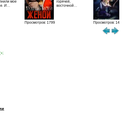
лнили мое
горячей,
из
ие. И…
восточной…
иск
см
Просмотров: 1799
Просмотров: 1460
(+2)
ии