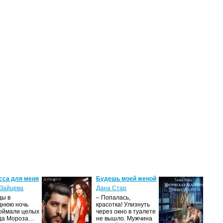
сса для меня
Будешь моей женой
Ма
ак
Зайцева
Дана Стар
ис
ды в
– Попалась,
Та
днюю ночь
красотка! Улизнуть
оймали целых
через окно в туалете
Ака
да Мороза…
не вышло. Мужчина
не 