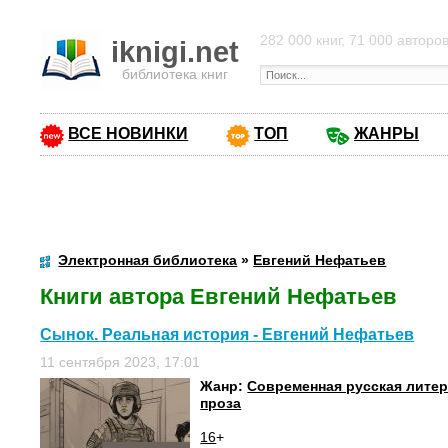
282 000 книг, 71 000 авторо
iknigi.net
библиотека книг
ВСЕ НОВИНКИ
ТОП
ЖАНРЫ
Электронная библиотека
»
Евгений Нефатьев
Книги автора Евгений Нефатьев
Сынок. Реальная история - Евгений Нефатьев
11 сентября 2023, 17:01
Жанр:
Современная русская лите
проза
16
+