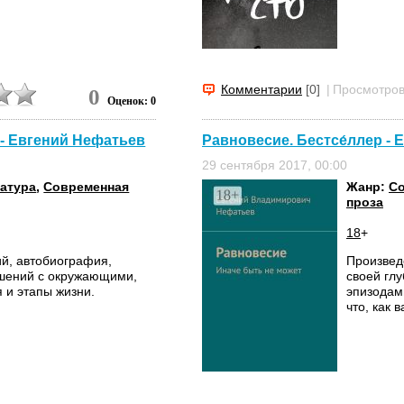
Комментарии
[0]
|
Просмотров
0
Оценок: 0
 - Евгений Нефатьев
Равновесие. Бестсе́ллер -
29 сентября 2017, 00:00
ратура
,
Современная
Жанр:
Со
проза
18
+
ий, автобиография,
Произвед
ошений с окружающими,
своей гл
 и этапы жизни.
эпизодами
что, как 