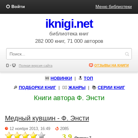
Войти
Меню библиотеки
iknigi.net
библиотека книг
282 000 книг, 71 000 авторов
ОТЗЫВЫ НА КНИГИ
Полная версия сайта
🆕
НОВИНКИ
| 🔝
ТОП
🔎
ПОДБОРКИ КНИГ
|
🧝‍♀️
ЖАНРЫ
| 📚
СЕРИИ КНИГ
Книги автора Ф. Энсти
Медный кувшин - Ф. Энсти
12 ноября 2013, 16:49
2085
3.9