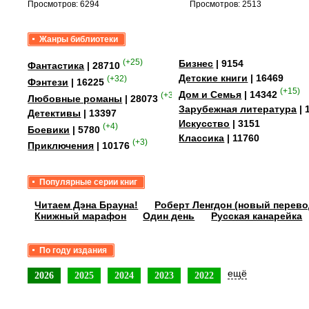
Просмотров: 6294
Просмотров: 2513
Жанры библиотеки
(+25)
Бизнес
| 9154
Фантастика
| 28710
Детские книги
| 16469
(+32)
Фэнтези
| 16225
(+15)
Дом и Семья
| 14342
(+349)
Любовные романы
| 28073
Зарубежная литература
| 
Детективы
| 13397
Искусство
| 3151
(+4)
Боевики
| 5780
Классика
| 11760
(+3)
Приключения
| 10176
Популярные серии книг
Читаем Дэна Брауна!
Роберт Ленгдон (новый перево
Книжный марафон
Один день
Русская канарейка
По году издания
ещё
2026
2025
2024
2023
2022