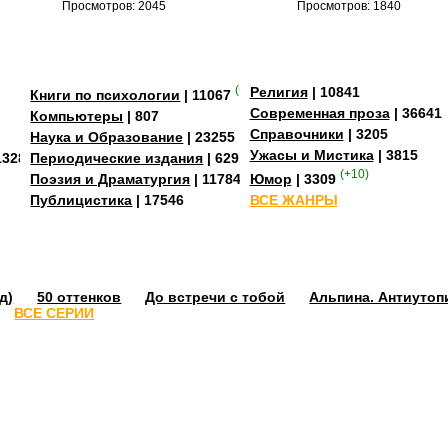
Просмотров: 2045
Просмотров: 1840
(+4)
Религия
| 10841
Книги по психологии
| 11067
Современная проза
| 36641
Компьютеры
| 807
Справочники
| 3205
Наука и Образование
| 23255
Ужасы и Мистика
| 3815
13284
Периодические издания
| 629
(+10)
Поэзия и Драматургия
| 11784
Юмор
| 3309
Публицистика
| 17546
ВСЕ ЖАНРЫ
д)
50 оттенков
До встречи с тобой
Альпина. Антиутоп
ВСЕ СЕРИИ