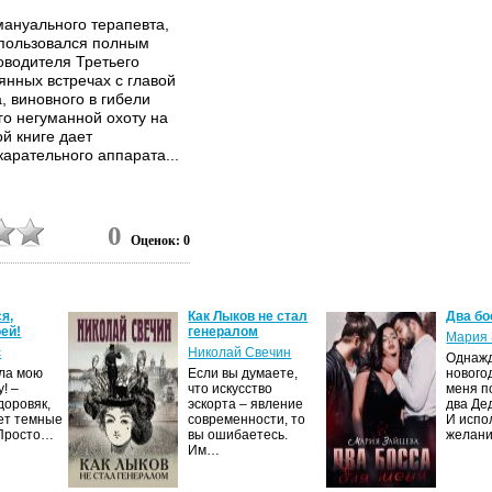
мануального терапевта,
 пользовался полным
оводителя Третьего
янных встречах с главой
, виновного в гибели
го негуманной охоту на
й книге дает
карательного аппарата...
0
Оценок: 0
я,
Как Лыков не стал
Два бо
ей!
генералом
Мария 
с
Николай Свечин
Однаж
ила мою
Если вы думаете,
нового
! –
что искусство
меня п
доровяк,
эскорта – явление
два Де
ет темные
современности, то
И испо
 Просто…
вы ошибаетесь.
желан
Им…