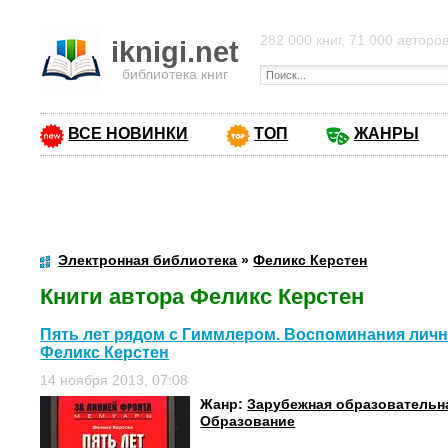
282 000 книг, 71 000 авторо
iknigi.net
библиотека книг
ВСЕ НОВИНКИ
ТОП
ЖАНРЫ
Электронная библиотека
»
Феликс Керстен
Книги автора Феликс Керстен
Пять лет рядом с Гиммлером. Воспоминания личног
Феликс Керстен
14 ноября 2013, 07:08
Жанр:
Зарубежная образовательн
Образование