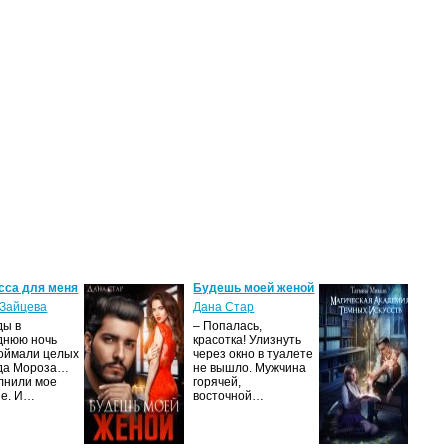
сса для меня
Будешь моей женой
Ма
ак
Зайцева
Дана Стар
ис
ды в
– Попалась,
Та
днюю ночь
красотка! Улизнуть
оймали целых
через окно в туалете
Ака
да Мороза…
не вышло. Мужчина
не 
лнили мое
горячей,
из
ие. И…
восточной…
иск
см