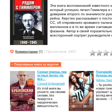
Эта книга воспоминаний известного 
который успешно лечил Гиммлера и
доверием второго по значимости рук
рейха. Керстен рассказывает о посто
СС, об откровениях кровавого палача
миллионов и в то же время считавше
фазанов. Автор в своей поразительно
всесторонний портрет руководителя 
Комментарии
[0]
|
Просмотров: 4407
Популярные книги за неделю
крови,
Скорая помощь при
Подчиняйс
острых болях. На
будешь мо
все…
Айрин Лак
а
Сергей Бубновский
– Ты разб
Из этой книги вы
новую тачку
лого
узнаете, как своими
угрожает з
быть
силами, без
взгляд меч
сех
лекарств и
молнии. –
уг –…
хирургических
вмешательств…