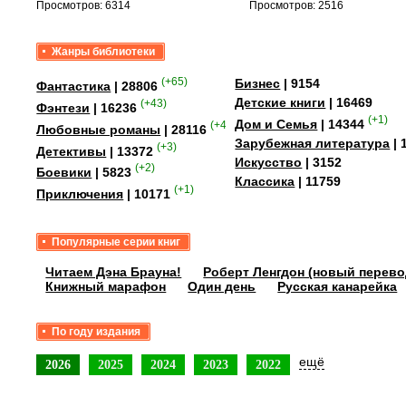
Просмотров: 6314
Просмотров: 2516
Жанры библиотеки
(+65)
Бизнес
| 9154
Фантастика
| 28806
Детские книги
| 16469
(+43)
Фэнтези
| 16236
(+1)
Дом и Семья
| 14344
(+41)
Любовные романы
| 28116
Зарубежная литература
| 
(+3)
Детективы
| 13372
Искусство
| 3152
(+2)
Боевики
| 5823
Классика
| 11759
(+1)
Приключения
| 10171
Популярные серии книг
Читаем Дэна Брауна!
Роберт Ленгдон (новый перево
Книжный марафон
Один день
Русская канарейка
По году издания
ещё
2026
2025
2024
2023
2022