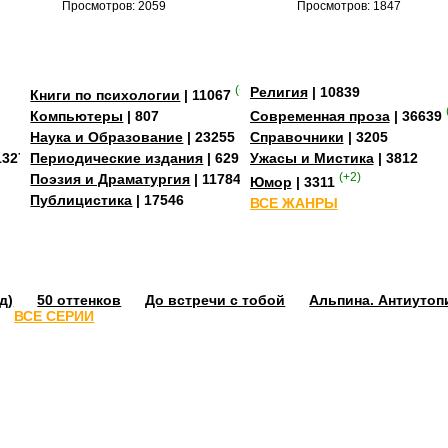
Просмотров: 2059
Просмотров: 1847
(+2)
Религия
| 10839
Книги по психологии
| 11067
Компьютеры
| 807
Современная проза
| 36639
Наука и Образование
| 23255
Справочники
| 3205
13273
Периодические издания
| 629
Ужасы и Мистика
| 3812
Поэзия и Драматургия
| 11784
(+2)
Юмор
| 3311
Публицистика
| 17546
ВСЕ ЖАНРЫ
д)
50 оттенков
До встречи с тобой
Альпина. Антиутоп
ВСЕ СЕРИИ