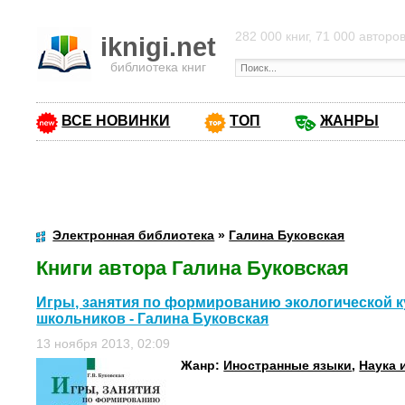
282 000 книг, 71 000 авторо
iknigi.net
библиотека книг
ВСЕ НОВИНКИ
ТОП
ЖАНРЫ
Электронная библиотека
»
Галина Буковская
Книги автора Галина Буковская
Игры, занятия по формированию экологической 
школьников - Галина Буковская
13 ноября 2013, 02:09
Жанр:
Иностранные языки
,
Наука 