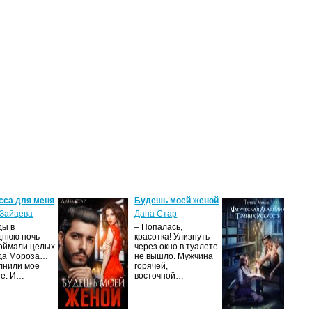
сса для меня
Будешь моей женой
Ма
ак
Зайцева
Дана Стар
ис
ды в
– Попалась,
Та
днюю ночь
красотка! Улизнуть
оймали целых
через окно в туалете
Ака
да Мороза…
не вышло. Мужчина
не 
лнили мое
горячей,
из
ие. И…
восточной…
иск
см