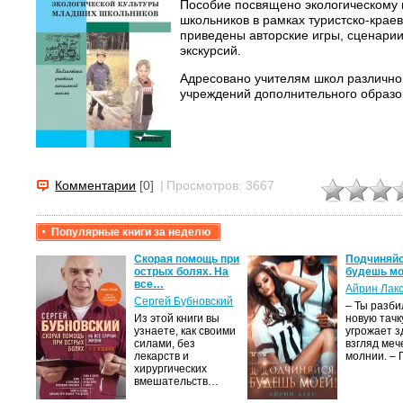
Пособие посвящено экологическому
школьников в рамках туристско-крае
приведены авторские игры, сценарии
экскурсий.
Адресовано учителям школ различног
учреждений дополнительного образов
Комментарии
[0]
|
Просмотров: 3667
Популярные книги за неделю
крови,
Скорая помощь при
Подчиняйс
острых болях. На
будешь мо
все…
Айрин Лак
а
Сергей Бубновский
– Ты разб
Из этой книги вы
новую тачку
лого
узнаете, как своими
угрожает з
быть
силами, без
взгляд меч
сех
лекарств и
молнии. –
уг –…
хирургических
вмешательств…