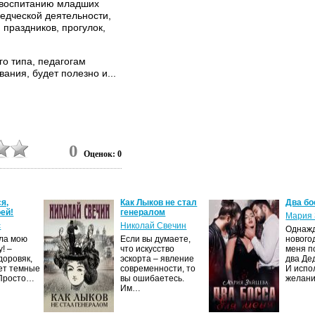
 воспитанию младших
ведческой деятельности,
 праздников, прогулок,
о типа, педагогам
ания, будет полезно и...
0
Оценок: 0
я,
Как Лыков не стал
Два бо
ей!
генералом
Мария 
с
Николай Свечин
Однаж
ила мою
Если вы думаете,
нового
! –
что искусство
меня п
доровяк,
эскорта – явление
два Де
ет темные
современности, то
И испо
 Просто…
вы ошибаетесь.
желан
Им…