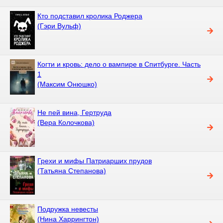
Кто подставил кролика Роджера
(Гэри Вульф)
Когти и кровь: дело о вампире в Спитбурге. Часть
1
(Максим Онюшко)
Не пей вина, Гертруда
(Вера Колочкова)
Грехи и мифы Патриарших прудов
(Татьяна Степанова)
Подружка невесты
(Нина Харрингтон)