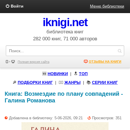
Войти
Меню библиотеки
iknigi.net
библиотека книг
282 000 книг, 71 000 авторов
ОТЗЫВЫ НА КНИГИ
Полная версия сайта
🆕
НОВИНКИ
| 🔝
ТОП
🔎
ПОДБОРКИ КНИГ
|
🧝‍♀️
ЖАНРЫ
| 📚
СЕРИИ КНИГ
Книга:
Возмездие по плану совпадений
-
Галина Романова
Добавлена в библиотеку: 5-06-2026, 09:21
Просмотров: 351