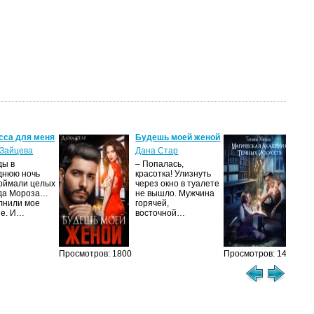
сса для меня
Будешь моей женой
Ма
ак
Зайцева
Дана Стар
ис
ды в
– Попалась,
Та
днюю ночь
красотка! Улизнуть
оймали целых
через окно в туалете
Ака
да Мороза…
не вышло. Мужчина
не 
лнили мое
горячей,
из
ие. И…
восточной…
иск
см
Просмотров: 1800
Просмотров: 1462