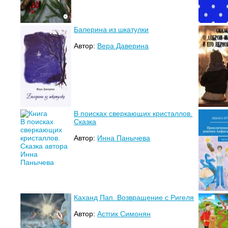
Балерина из шкатулки
Автор:
Вера Даверина
В поисках сверкающих кристаллов.
Сказка
Автор:
Инна Панычева
Каханд Пап. Возвращение с Ригеля
Автор:
Астгик Симонян