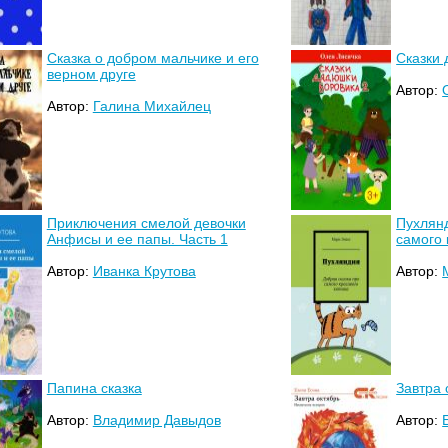
Сказка о добром мальчике и его
Сказки 
верном друге
Автор:
Автор:
Галина Михайлец
Приключения смелой девочки
Пухлянд
Анфисы и ее папы. Часть 1
самого 
Автор:
Иванка Крутова
Автор:
Папина сказка
Завтра 
Автор:
Владимир Давыдов
Автор: