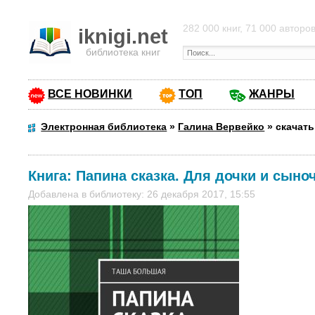
282 000 книг, 71 000 авторо
iknigi.net
библиотека книг
ВСЕ НОВИНКИ
ТОП
ЖАНРЫ
Электронная библиотека
»
Галина Вервейко
»
скачать
Книга:
Папина сказка. Для дочки и сыно
Добавлена в библиотеку: 26 декабря 2017, 15:55