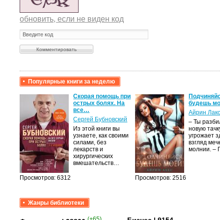
обновить, если не виден код
Популярные книги за неделю
крови,
Скорая помощь при
Подчиняйс
острых болях. На
будешь мо
все…
Айрин Лак
а
Сергей Бубновский
– Ты разб
Из этой книги вы
новую тачку
лого
узнаете, как своими
угрожает з
быть
силами, без
взгляд меч
сех
лекарств и
молнии. –
уг –…
хирургических
вмешательств…
Просмотров: 6312
Просмотров: 2516
Жанры библиотеки
(+65)