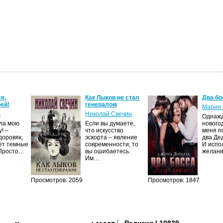
я,
Как Лыков не стал
Два бо
ей!
генералом
Мария 
с
Николай Свечин
Однаж
ила мою
Если вы думаете,
нового
! –
что искусство
меня п
доровяк,
эскорта – явление
два Де
ет темные
современности, то
И испо
 Просто…
вы ошибаетесь.
желан
Им…
Просмотров: 2059
Просмотров: 1847
(+2)