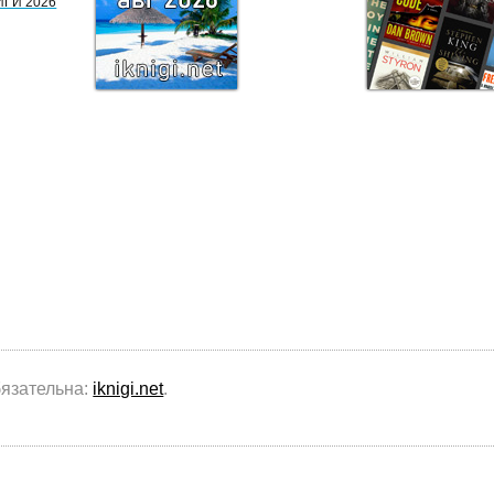
ИГИ 2026
бязательна:
iknigi.net
.