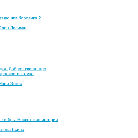
дядюшки боровика 2
Олен Лисичка
ия. Добрая сказка про
красивого котика
Мэри Эгнес
октябрь. Несветские истории
Елена Есина