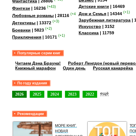
Бизнес
| 9154
Фантастика
| 28806
Детские книги
| 16469
(+43)
Фэнтези
| 16236
(+1)
Дом и Семья
| 14344
(+41)
Любовные романы
| 28116
Зарубежная литература
| 
(+3)
Детективы
| 13372
Искусство
| 3152
(+2)
Боевики
| 5823
Классика
| 11759
(+1)
Приключения
| 10171
Популярные серии книг
Читаем Дэна Брауна!
Роберт Ленгдон (новый перево
Книжный марафон
Один день
Русская канарейка
По году издания
ещё
2026
2025
2024
2023
2022
Рекомендации
МОРЕ КНИГ.
ТО
НОВАЯ
ПО