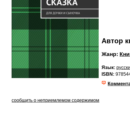
Автор к
Жанр:
Кни
Язык:
русск
ISBN:
97854
Коммент
сообщить о неприемлемом содержимом