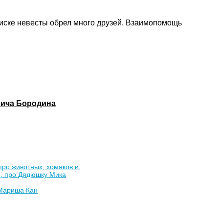
оиске невесты обрел много друзей. Взаимопомощь
овича Бородина
про животных, хомяков и,
о, про Дядюшку Мика
Мариша Кан