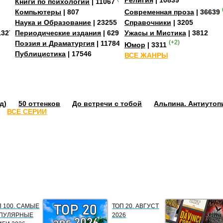
Религия
| 10839
Книги по психологии
| 11067
Компьютеры
| 807
Современная проза
| 36639
Наука и Образование
| 23255
Справочники
| 3205
13273
Периодические издания
| 629
Ужасы и Мистика
| 3812
Поэзия и Драматургия
| 11784
(+2)
Юмор
| 3311
Публицистика
| 17546
ВСЕ ЖАНРЫ
д)
50 оттенков
До встречи с тобой
Альпина. Антиутоп
ВСЕ СЕРИИ
П 100. САМЫЕ
ТОП 20. АВГУСТ
ПУЛЯРНЫЕ
2026