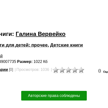
ниги:
Галина Вервейко
ги для детей: прочее
,
Детские книги
ий
49007735
Размер:
1022 Кб
арии
[0]
|
Просмотров: 1036
|
0
Оце
Авторские права соблюдены