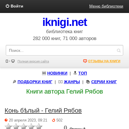
Войти
Меню библиотеки
iknigi.net
библиотека книг
282 000 книг, 71 000 авторов
ОТЗЫВЫ НА КНИГИ
Полная версия сайта
🆕
НОВИНКИ
| 🔝
ТОП
🔎
ПОДБОРКИ КНИГ
|
🧝‍♀️
ЖАНРЫ
| 📚
СЕРИИ КНИГ
Книги автора Гелий Рябов
Конь бѣлый - Гелий Рябов
20 апреля 2023, 09:21
502
0