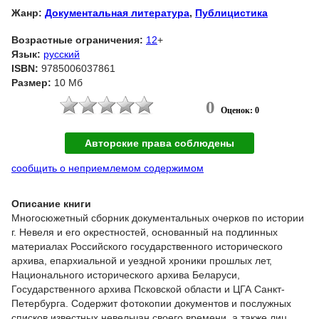
Жанр:
Документальная литература
,
Публицистика
Возрастные ограничения:
12
+
Язык:
русский
ISBN:
9785006037861
Размер:
10 Мб
0
Оценок: 0
Авторские права соблюдены
сообщить о неприемлемом содержимом
Описание книги
Многосюжетный сборник документальных очерков по истории
г. Невеля и его окрестностей, основанный на подлинных
материалах Российского государственного исторического
архива, епархиальной и уездной хроники прошлых лет,
Национального исторического архива Беларуси,
Государственного архива Псковской области и ЦГА Санкт-
Петербурга. Содержит фотокопии документов и послужных
списков известных невельчан своего времени, а также лиц,