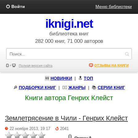
Войти
Меню библиотеки
iknigi.net
библиотека книг
282 000 книг, 71 000 авторов
ОТЗЫВЫ НА КНИГИ
Полная версия сайта
🆕
НОВИНКИ
| 🔝
ТОП
🔎
ПОДБОРКИ КНИГ
|
🧝‍♀️
ЖАНРЫ
| 📚
СЕРИИ КНИГ
Книги автора Генрих Клейст
Землетрясение в Чили - Генрих Клейст
22 ноября 2013, 19:17
2041
0