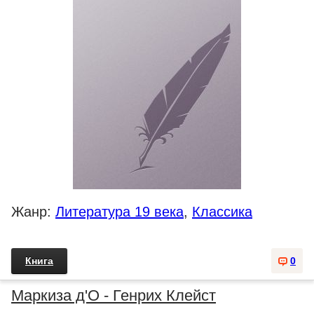
Жанр:
Литература 19 века
,
Классика
Книга
0
Маркиза д'О - Генрих Клейст