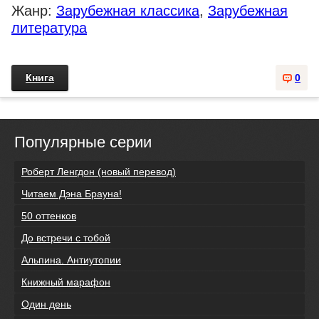
Жанр:
Зарубежная классика
,
Зарубежная
литература
Книга
0
Популярные серии
Роберт Ленгдон (новый перевод)
Читаем Дэна Брауна!
50 оттенков
До встречи с тобой
Альпина. Антиутопии
Книжный марафон
Один день