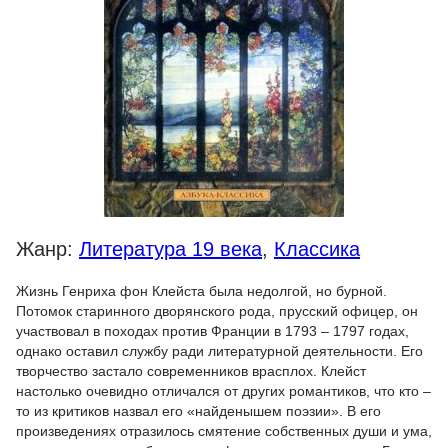
Жанр:
Литература 19 века
,
Классика
Жизнь Генриха фон Клейста была недолгой, но бурной.
Потомок старинного дворянского рода, прусский офицер, он
участвовал в походах против Франции в 1793 – 1797 годах,
однако оставил службу ради литературной деятельности. Его
творчество застало современников врасплох. Клейст
настолько очевидно отличался от других романтиков, что кто –
то из критиков назвал его «найденышем поэзии». В его
произведениях отразилось смятение собственных души и ума,