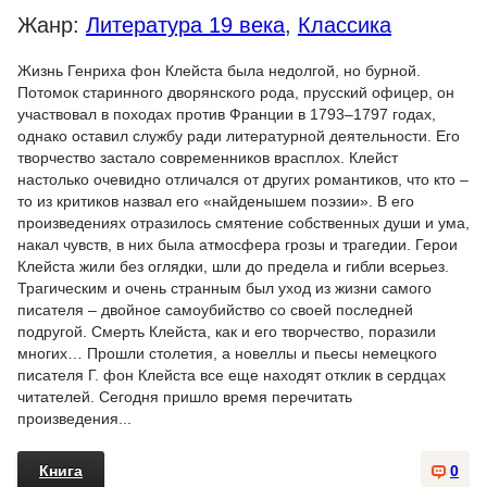
Жанр:
Литература 19 века
,
Классика
Жизнь Генриха фон Клейста была недолгой, но бурной.
Потомок старинного дворянского рода, прусский офицер, он
участвовал в походах против Франции в 1793–1797 годах,
однако оставил службу ради литературной деятельности. Его
творчество застало современников врасплох. Клейст
настолько очевидно отличался от других романтиков, что кто –
то из критиков назвал его «найденышем поэзии». В его
произведениях отразилось смятение собственных души и ума,
накал чувств, в них была атмосфера грозы и трагедии. Герои
Клейста жили без оглядки, шли до предела и гибли всерьез.
Трагическим и очень странным был уход из жизни самого
писателя – двойное самоубийство со своей последней
подругой. Смерть Клейста, как и его творчество, поразили
многих… Прошли столетия, а новеллы и пьесы немецкого
писателя Г. фон Клейста все еще находят отклик в сердцах
читателей. Сегодня пришло время перечитать
произведения...
Книга
0