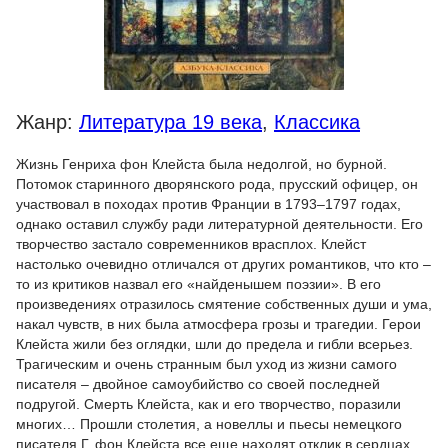
Жанр:
Литература 19 века
,
Классика
Жизнь Генриха фон Клейста была недолгой, но бурной.
Потомок старинного дворянского рода, прусский офицер, он
участвовал в походах против Франции в 1793–1797 годах,
однако оставил службу ради литературной деятельности. Его
творчество застало современников врасплох. Клейст
настолько очевидно отличался от других романтиков, что кто –
то из критиков назвал его «найденышем поэзии». В его
произведениях отразилось смятение собственных души и ума,
накал чувств, в них была атмосфера грозы и трагедии. Герои
Клейста жили без оглядки, шли до предела и гибли всерьез.
Трагическим и очень странным был уход из жизни самого
писателя – двойное самоубийство со своей последней
подругой. Смерть Клейста, как и его творчество, поразили
многих… Прошли столетия, а новеллы и пьесы немецкого
писателя Г. фон Клейста все еще находят отклик в сердцах