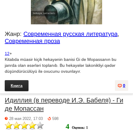
Жанр:
Современная русская литература
,
Современная проза
12
+
Kitabda müasir kiçik hekayənin banisi Gi de Mopassanın bu
janrda olan əsərləri toplanıb. Bu hekayələr lakonikliyi qədər
düşündürücülüyü ilə oxucunu ovsunlayır.
Книга
0
Идиллия (в переводе И.Э. Бабеля) - Ги
де Мопассан
28 мая 2022, 17:03
598
4
Оценок: 1