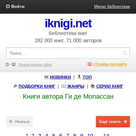
Войти
Меню библиотеки
iknigi.net
библиотека книг
282 000 книг, 71 000 авторов
ОТЗЫВЫ НА КНИГИ
Полная версия сайта
🆕
НОВИНКИ
| 🔝
ТОП
🔎
ПОДБОРКИ КНИГ
|
🧝‍♀️
ЖАНРЫ
| 📚
СЕРИИ КНИГ
Книги автора Ги де Мопассан
Новые
Ещё книги
1
2
3
4
5
6
7
8
9
10
...
14