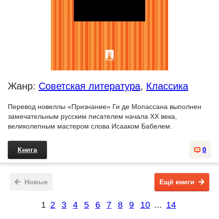
Жанр:
Советская литература
,
Классика
Перевод новеллы «Признание» Ги де Мопассана выполнен
замечательным русским писателем начала XX века,
великолепным мастером слова Исааком Бабелем.
Книга
0
Новые
Ещё книги
1
2
3
4
5
6
7
8
9
10
...
14