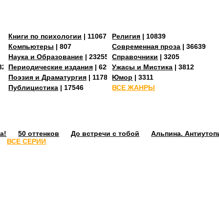
Книги по психологии
| 11067
Религия
| 10839
Компьютеры
| 807
Современная проза
| 36639
Наука и Образование
| 23255
Справочники
| 3205
3273
Периодические издания
| 629
Ужасы и Мистика
| 3812
Поэзия и Драматургия
| 11784
Юмор
| 3311
Публицистика
| 17546
ВСЕ ЖАНРЫ
а!
50 оттенков
До встречи с тобой
Альпина. Антиутоп
ВСЕ СЕРИИ