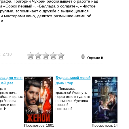
графа, Григорий Чухрай рассказывает о работе над
 «Сорок первый», «Баллада о солдате», «Чистое
другими, вспоминает о дружбе с выдающимися
 и мастерами кино, делится размышлениями об
и...
: 2718
0
Оценок: 0
сса для меня
Будешь моей женой
Ма
ак
Зайцева
Дана Стар
ис
ды в
– Попалась,
Та
днюю ночь
красотка! Улизнуть
оймали целых
через окно в туалете
Ака
да Мороза…
не вышло. Мужчина
не 
лнили мое
горячей,
из
ие. И…
восточной…
иск
см
Просмотров: 1801
Просмотров: 1464