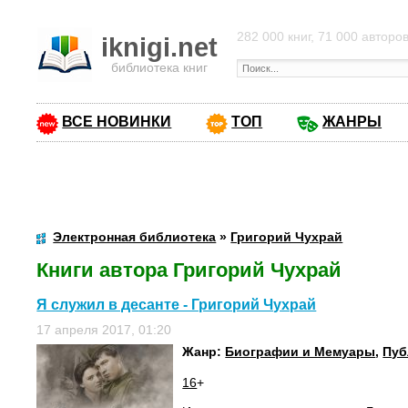
282 000 книг, 71 000 авторо
iknigi.net
библиотека книг
ВСЕ НОВИНКИ
ТОП
ЖАНРЫ
Электронная библиотека
»
Григорий Чухрай
Книги автора Григорий Чухрай
Я служил в десанте - Григорий Чухрай
17 апреля 2017, 01:20
Жанр:
Биографии и Мемуары
,
Пуб
16
+