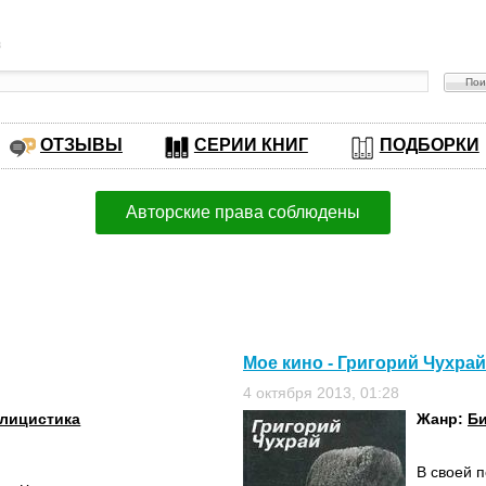
в
ОТЗЫВЫ
СЕРИИ КНИГ
ПОДБОРКИ
Авторские права соблюдены
Мое кино - Григорий Чухрай
4 октября 2013, 01:28
лицистика
Жанр:
Б
В своей п