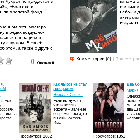
ия Чухрая не нуждается в
кинемато
ый», «Баллада о
фильмами
ошли в золотой фонд
небо» и 
актерами
искусстве 
изненном пути мастера.
ну в рядах воздушно-
опасных операциях и
ку с врагом. В своей
об этом, а также о других
Комментарии
[0]
|
Просмотров
0
Оценок: 0
я,
Как Лыков не стал
Два бо
ей!
генералом
Мария 
с
Николай Свечин
Однаж
ила мою
Если вы думаете,
нового
! –
что искусство
меня п
доровяк,
эскорта – явление
два Де
ет темные
современности, то
И испо
 Просто…
вы ошибаетесь.
желан
Им…
Просмотров: 2062
Просмотров: 1851