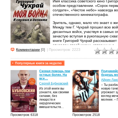
Имя классика советского кино Григор
особом представлении. «Сорок перв
солдате», «Чистое небо» навсегда в
отечественного кинематографа.
Зритель, однако, мало что знает о ж
Между тем Г. Чухрай прошел всю вой
десантных войск, участвуя в самых 
зачастую вступая в рукопашную схват
книге Григорий Чухрай рассказывает 
эпизодах своей жизни, связанных с...
Комментарии
[0]
|
Просмотров: 2223
Популярные книги за неделю
крови,
Скорая помощь при
Подчиняйс
острых болях. На
будешь мо
все…
Айрин Лак
а
Сергей Бубновский
– Ты разб
Из этой книги вы
новую тачку
лого
узнаете, как своими
угрожает з
быть
силами, без
взгляд меч
сех
лекарств и
молнии. –
уг –…
хирургических
вмешательств…
Просмотров: 6318
Просмотров: 2518