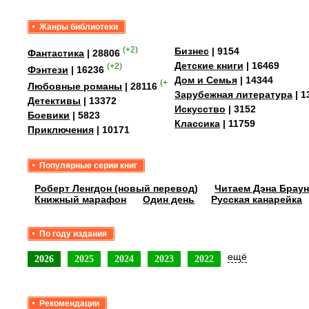
Жанры библиотеки
(+2)
Бизнес
| 9154
Фантастика
| 28806
Детские книги
| 16469
(+2)
Фэнтези
| 16236
Дом и Семья
| 14344
(+4)
Любовные романы
| 28116
Зарубежная литература
| 1
Детективы
| 13372
Искусство
| 3152
Боевики
| 5823
Классика
| 11759
Приключения
| 10171
Популярные серии книг
Роберт Ленгдон (новый перевод)
Читаем Дэна Браун
Книжный марафон
Один день
Русская канарейка
По году издания
ещё
2026
2025
2024
2023
2022
Рекомендации