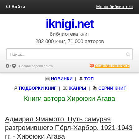
Войти
Меню библиотеки
iknigi.net
библиотека книг
282 000 книг, 71 000 авторов
ОТЗЫВЫ НА КНИГИ
Полная версия сайта
🆕
НОВИНКИ
| 🔝
ТОП
🔎
ПОДБОРКИ КНИГ
|
🧝‍♀️
ЖАНРЫ
| 📚
СЕРИИ КНИГ
Книги автора Хироюки Агава
Адмирал Ямамото. Путь самурая,
разгромившего Пёрл-Харбор. 1921-1943
гг. - Хироюки Агава