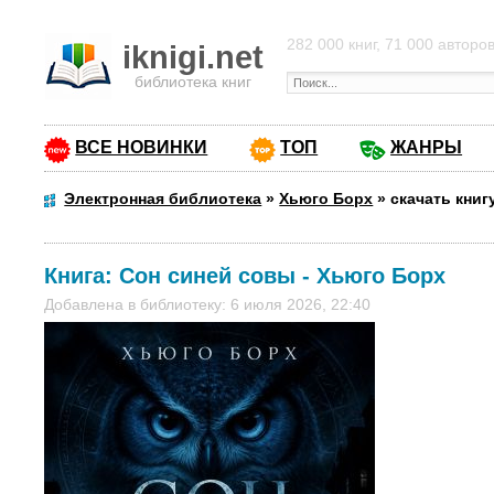
282 000 книг, 71 000 авторо
iknigi.net
библиотека книг
ВСЕ НОВИНКИ
ТОП
ЖАНРЫ
Электронная библиотека
»
Хьюго Борх
»
скачать книг
Книга:
Сон синей совы
-
Хьюго Борх
Добавлена в библиотеку: 6 июля 2026, 22:40