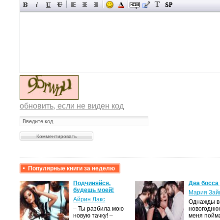
обновить, если не виден код
Популярные книги за неделю
крови,
Подчиняйся,
Два босса
будешь моей!
Мария Зай
Айрин Лакс
Однажды в
а
– Ты разбила мою
новогодню
новую тачку! –
меня пойм