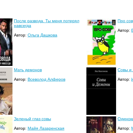
После развода. Ты меня потерял
Про сов
навсегда
Автор:
Автор:
Ольга Дашкова
Мать демонов
Совы и
Автор:
Всеволод Алферов
Автор:
Зеленый глаз совы
Одинок
Автор:
Майя Лазаренская
Автор: