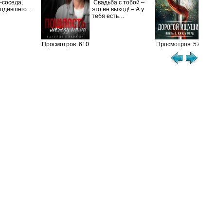
-соседа,
Свадьба с тобой –
уби
родившего…
это не выход! – А у
Ост
тебя есть…
Просмотров: 610
Просмотров: 573