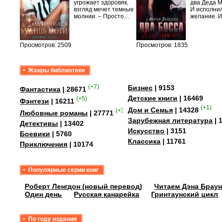
лого
угрожает здоровяк,
два Деда 
быть
взгляд мечет темные
И исполни
сех
молнии. – Просто…
желание. 
уг –…
Просмотров: 2509
Просмотров: 1835
Жанры библиотеки
(+7)
Бизнес
| 9153
Фантастика
| 28671
Детские книги
| 16469
(+5)
Фэнтези
| 16211
(+1)
Дом и Семья
| 14328
(+35)
Любовные романы
| 27771
Зарубежная литература
| 
Детективы
| 13402
Искусство
| 3151
Боевики
| 5760
Классика
| 11761
Приключения
| 10174
Популярные серии книг
Роберт Ленгдон (новый перевод)
Читаем Дэна Браун
Один день
Русская канарейка
Гринтаунский цикл
По году издания