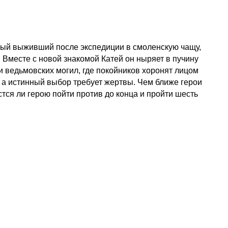
нный выживший после экспедиции в смоленскую чащу,
. Вместе с новой знакомой Катей он ныряет в пучину
 ведьмовских могил, где покойников хоронят лицом
у, а истинный выбор требует жертвы. Чем ближе герои
астся ли герою пойти против до конца и пройти шесть