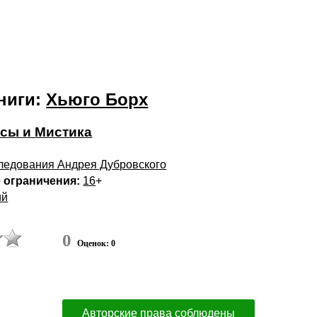
ниги:
Хьюго Борх
сы и Мистика
ледования Андрея Дубровского
 ограничения:
16
+
ий
0
Оценок: 0
Авторские права соблюдены