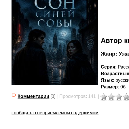
Автор к
Жанр:
Ужа
Серия:
Расс
Возрастные
Язык:
русск
Размер:
0б
Комментарии
[0]
|
Просмотров: 141
|
сообщить о неприемлемом содержимом