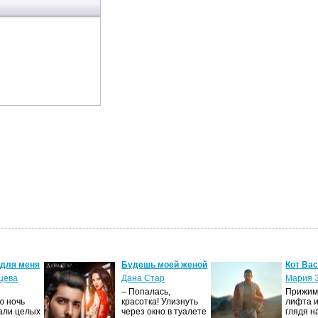
 для меня
Будешь моей женой
Кот Ва
цева
Дана Стар
Мария 
– Попалась,
Прижима
ю ночь
красотка! Улизнуть
лифта и
али целых
через окно в туалете
глядя н