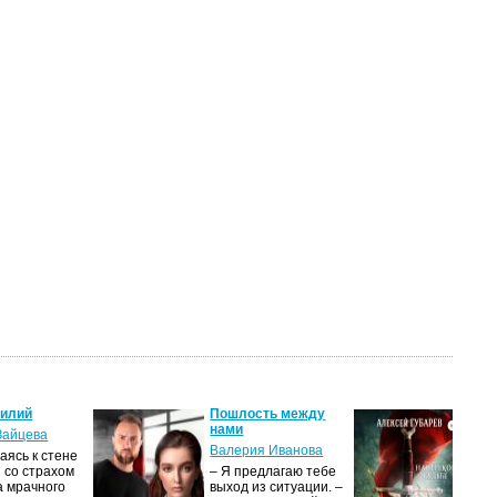
силий
Пошлость между
Кня
нами
Зайцева
Але
Валерия Иванова
ясь к стене
Ког
 со страхом
– Я предлагаю тебе
уни
а мрачного
выход из ситуации. –
род