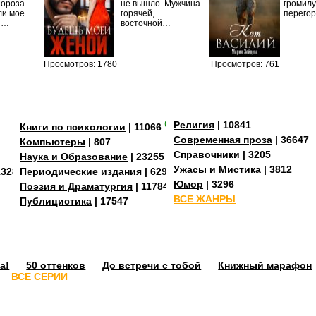
Мороза…
не вышло. Мужчина
громилу
ли мое
горячей,
перего
И…
восточной…
Просмотров: 1780
Просмотров: 761
(+3)
Религия
| 10841
Книги по психологии
| 11066
Современная проза
| 36647
Компьютеры
| 807
Справочники
| 3205
Наука и Образование
| 23255
Ужасы и Мистика
| 3812
13288
Периодические издания
| 629
Юмор
| 3296
Поэзия и Драматургия
| 11784
ВСЕ ЖАНРЫ
Публицистика
| 17547
а!
50 оттенков
До встречи с тобой
Книжный марафон
ВСЕ СЕРИИ