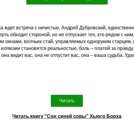
ка ждет встреча с нечистью. Андрей Дубровский, единстве
ть обходит стороной, но не отпускает тех, кто рядом с ним
 окнами, волчьих стай, управляемых одноруким старцем, и
е иллюзии становятся реальностью, боль – платой за правд
она видит вас, она не отпустит вас, она – ваша судьба. Уд
Читать
Читать книгу "Сон синей совы" Хьюго Борха