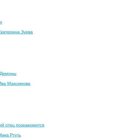
у
Екатерина Зуева
 Демоны
Ива Максимова
ий отец познакомится
Мика Ртуть