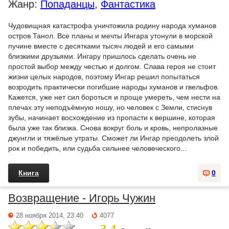
Жанр:
Попаданцы
,
Фантастика
Чудовищная катастрофа уничтожила родину народа хуманов
остров Танол. Все планы и мечты Ингара утонули в морской
пучине вместе с десятками тысяч людей и его самыми
близкими друзьями. Ингару пришлось сделать очень не
простой выбор между честью и долгом. Слава героя не стоит
жизни целых народов, поэтому Ингар решил попытаться
возродить практически погибшие народы хуманов и гвельфов.
Кажется, уже нет сил бороться и проще умереть, чем нести на
плечах эту неподъёмную ношу, но человек с Земли, стиснув
зубы, начинает восхождение из пропасти к вершине, которая
была уже так близка. Снова вокруг боль и кровь, непролазные
джунгли и тяжёлые утраты. Сможет ли Ингар преодолеть злой
рок и победить, или судьба сильнее человеческого...
Книга
0
Возвращение - Игорь Чужин
28 ноября 2014, 23:40
4077
3.4