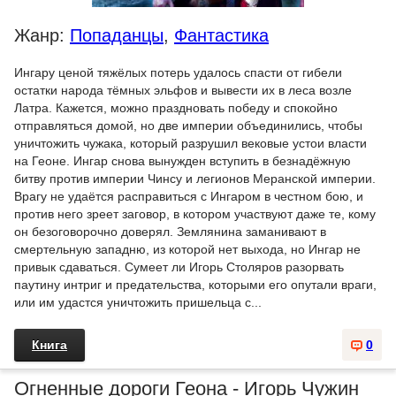
Жанр:
Попаданцы
,
Фантастика
Ингару ценой тяжёлых потерь удалось спасти от гибели
остатки народа тёмных эльфов и вывести их в леса возле
Латра. Кажется, можно праздновать победу и спокойно
отправляться домой, но две империи объединились, чтобы
уничтожить чужака, который разрушил вековые устои власти
на Геоне. Ингар снова вынужден вступить в безнадёжную
битву против империи Чинсу и легионов Меранской империи.
Врагу не удаётся расправиться с Ингаром в честном бою, и
против него зреет заговор, в котором участвуют даже те, кому
он безоговорочно доверял. Землянина заманивают в
смертельную западню, из которой нет выхода, но Ингар не
привык сдаваться. Сумеет ли Игорь Столяров разорвать
паутину интриг и предательства, которыми его опутали враги,
или им удастся уничтожить пришельца с...
Книга
0
Огненные дороги Геона - Игорь Чужин