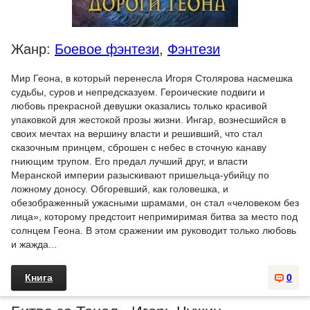
Жанр:
Боевое фэнтези
,
Фэнтези
Мир Геона, в который перенесла Игоря Столярова насмешка
судьбы, суров и непредсказуем. Героические подвиги и
любовь прекрасной девушки оказались только красивой
упаковкой для жестокой прозы жизни. Ингар, вознесшийся в
своих мечтах на вершину власти и решивший, что стал
сказочным принцем, сброшен с небес в сточную канаву
гниющим трупом. Его предал лучший друг, и власти
Меранской империи разыскивают пришельца-убийцу по
ложному доносу. Обгоревший, как головешка, и
обезображенный ужасными шрамами, он стал «человеком без
лица», которому предстоит непримиримая битва за место под
солнцем Геона. В этом сражении им руководит только любовь
и жажда...
Книга
0