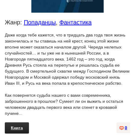
Жанр:
Попаданцы
,
Фантастика
Даже когда тебе кажется, что в тридцать два года твоя жизнь
закончилась и ты ставишь на ней крест, конец этой жизни
вполне может оказаться началом другой. Череда нелепых
случайностей… и ты уже не в нынешней России, а в
Новгороде пятнадцатого века. 1462 год – это год, когда
Древняя Русь стояла на перепутье и решалась судьба ее
будущего. В смертельной схватке между Господином Великим
Новгородом и Москвой одержал победу московский князь
Иван III, и Русь на века попала в крепостническое рабство.
Как повернется судьба нашего с вами современника,
заброшенного в прошлое? Сумеет ли он выжить и остаться
человеком двадцать первого века или сгинет в кровавой
пучине...
Книга
0