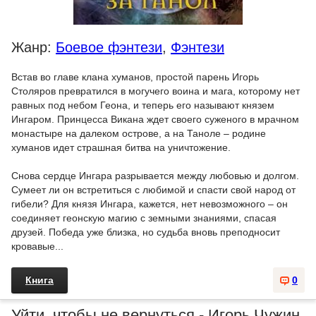
Жанр:
Боевое фэнтези
,
Фэнтези
Встав во главе клана хуманов, простой парень Игорь
Столяров превратился в могучего воина и мага, которому нет
равных под небом Геона, и теперь его называют князем
Ингаром. Принцесса Викана ждет своего суженого в мрачном
монастыре на далеком острове, а на Таноле – родине
хуманов идет страшная битва на уничтожение.
Снова сердце Ингара разрывается между любовью и долгом.
Сумеет ли он встретиться с любимой и спасти свой народ от
гибели? Для князя Ингара, кажется, нет невозможного – он
соединяет геонскую магию с земными знаниями, спасая
друзей. Победа уже близка, но судьба вновь преподносит
кровавые...
Книга
0
Уйти, чтобы не вернуться - Игорь Чужин