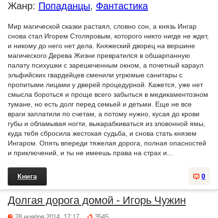
Жанр:
Попаданцы
,
Фантастика
Мир магической сказки растаял, словно сон, а князь Ингар
снова стал Игорем Столяровым, которого никто нигде не ждет,
и никому до него нет дела. Княжеский дворец на вершине
магического Дерева Жизни превратился в обшарпанную
палату психушки с зарешеченным окном, а почетный караул
эльфийских гвардейцев сменили угрюмые санитары с
пропитыми лицами у дверей процедурной. Кажется, уже нет
смысла бороться и проще всего забыться в медикаментозном
тумане, но есть долг перед семьей и детьми. Еще не все
враги заплатили по счетам, а потому нужно, кусая до крови
губы и обламывая ногти, выкарабкиваться из зловонной ямы,
куда тебя сбросила жестокая судьба, и снова стать князем
Ингаром. Опять впереди тяжелая дорога, полная опасностей
и приключений, и ты не имеешь права на страх и...
Книга
0
Долгая дорога домой - Игорь Чужин
28 ноября 2014, 17:17
3545