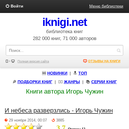
Войти
Меню библиотеки
iknigi.net
библиотека книг
282 000 книг, 71 000 авторов
ОТЗЫВЫ НА КНИГИ
Полная версия сайта
🆕
НОВИНКИ
| 🔝
ТОП
🔎
ПОДБОРКИ КНИГ
|
🧝‍♀️
ЖАНРЫ
| 📚
СЕРИИ КНИГ
Книги автора Игорь Чужин
И небеса разверзлись - Игорь Чужин
29 ноября 2014, 00:07
3885
3.7