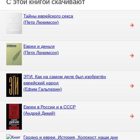
С этой книгой скачивают
Тайны еврейского секса
(Петр Люкимсон)
Евреи и деньги
(Петр Люкимсон)
ЭТИ. Как на самом деле был изобретён
еврейский народ
(Ефим Гальперин)
Евреи в России и в СССР
(Андрей Дикий)
Гродно и евреи. История, Холокост, наши дни