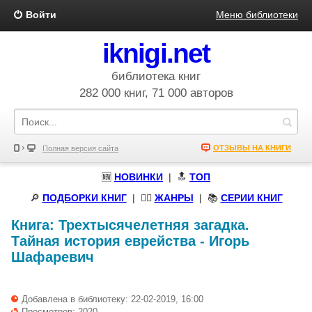
Войти
Меню библиотеки
iknigi.net
библиотека книг
282 000 книг, 71 000 авторов
ОТЗЫВЫ НА КНИГИ
Полная версия сайта
🆕
НОВИНКИ
| 🔝
ТОП
🔎
ПОДБОРКИ КНИГ
|
🧝‍♀️
ЖАНРЫ
| 📚
СЕРИИ КНИГ
Книга:
Трехтысячелетняя загадка.
Тайная история еврейства
-
Игорь
Шафаревич
Добавлена в библиотеку: 22-02-2019, 16:00
Просмотров: 2020