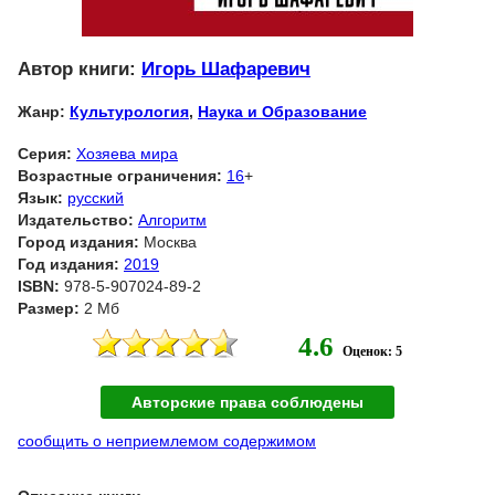
Автор книги:
Игорь Шафаревич
Жанр:
Культурология
,
Наука и Образование
Серия:
Хозяева мира
Возрастные ограничения:
16
+
Язык:
русский
Издательство:
Алгоритм
Город издания:
Москва
Год издания:
2019
ISBN:
978-5-907024-89-2
Размер:
2 Мб
4.6
Оценок: 5
Авторские права соблюдены
сообщить о неприемлемом содержимом