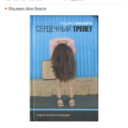
Ильдико фон Кюрти