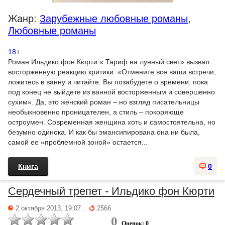
Жанр:
Зарубежные любовные романы
,
Любовные романы
18
+
Роман Ильдико фон Кюрти « Тариф на лунный свет» вызвал
восторженную реакцию критики. «Отмените все ваши встречи,
ложитесь в ванну и читайте. Вы позабудете о времени, пока
под конец не выйдете из ванной восторженным и совершенно
сухим». Да, это женский роман – но взгляд писательницы
необыкновенно проницателен, а стиль – покоряюще
остроумен. Современная женщина хоть и самостоятельна, но
безумно одинока. И как бы эмансипирована она ни была,
самой ее «проблемной зоной» остается...
Книга
0
Сердечный трепет - Ильдико фон Кюрти
2 октября 2013, 19:07
2566
0
Оценок: 0