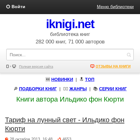
Войти
Меню библиотеки
iknigi.net
библиотека книг
282 000 книг, 71 000 авторов
ОТЗЫВЫ НА КНИГИ
Полная версия сайта
🆕
НОВИНКИ
| 🔝
ТОП
🔎
ПОДБОРКИ КНИГ
|
🧝‍♀️
ЖАНРЫ
| 📚
СЕРИИ КНИГ
Книги автора Ильдико фон Кюрти
Тариф на лунный свет - Ильдико фон
Кюрти
28 октября 2013, 16:48
4653