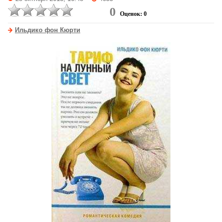
0
Оценок: 0
Ильдико фон Кюрти