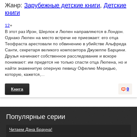
Жанр:
Зарубежные детские книги
,
Детские
книги
12
+
В этот раз Ирэн, Шерлок и Люпен направляются в Лондон.
Однако Люпен на место встречи не приезжает: его отца
Теофраста арестовали по обвинению в убийстве Альфреда
Санти, секретаря великого композитора Джузеппе Барцини.
Друзья начинают собственное расследование и вскоре
понимают: им придется не только спасти отца Люпена, но и
найти знаменитую оперную певицу Офелию Меридью,
которую, кажется,...
Книга
0
Популярные серии
Читаем Дэна Брауна!