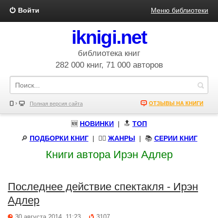
Войти
Меню библиотеки
iknigi.net
библиотека книг
282 000 книг, 71 000 авторов
ОТЗЫВЫ НА КНИГИ
Полная версия сайта
🆕
НОВИНКИ
| 🔝
ТОП
🔎
ПОДБОРКИ КНИГ
|
🧝‍♀️
ЖАНРЫ
| 📚
СЕРИИ КНИГ
Книги автора Ирэн Адлер
Последнее действие спектакля - Ирэн
Адлер
30 августа 2014, 11:23
3107