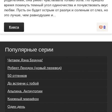
родителями, она умеет чувствовать только боль. Но пришло
время покинуть темный угол одиночества и почувствовать вкус
любви. Пусть он будет острым от разлук и соленым от слез, но
это лучше, чем равнодушие и...
Книга
0
Популярные серии
Читаем Дэна Брауна!
Роберт Ленгдон (новый перевод)
50 оттенков
До встречи с тобой
Альпина. Антиутопии
Книжный марафон
Один день