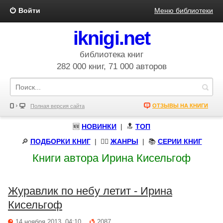
Войти
Меню библиотеки
iknigi.net
библиотека книг
282 000 книг, 71 000 авторов
ОТЗЫВЫ НА КНИГИ
Полная версия сайта
🆕
НОВИНКИ
| 🔝
ТОП
🔎
ПОДБОРКИ КНИГ
|
🧝‍♀️
ЖАНРЫ
| 📚
СЕРИИ КНИГ
Книги автора Ирина Кисельгоф
Журавлик по небу летит - Ирина
Кисельгоф
14 ноября 2013, 04:10
2087