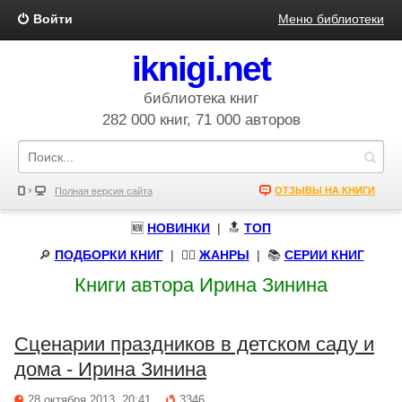
Войти
Меню библиотеки
iknigi.net
библиотека книг
282 000 книг, 71 000 авторов
ОТЗЫВЫ НА КНИГИ
Полная версия сайта
🆕
НОВИНКИ
| 🔝
ТОП
🔎
ПОДБОРКИ КНИГ
|
🧝‍♀️
ЖАНРЫ
| 📚
СЕРИИ КНИГ
Книги автора Ирина Зинина
Сценарии праздников в детском саду и
дома - Ирина Зинина
28 октября 2013, 20:41
3346