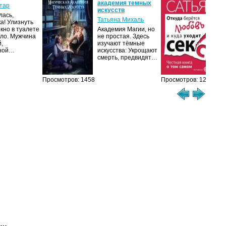
академия темных
лю
тар
искусств
ух
лась,
Татьяна Михаль
Са
ка! Улизнуть
окно в туалете
Академия Магии, но
Люб
ло. Мужчина
не простая. Здесь
чув
й,
изучают тёмные
нап
чной…
искусства: Укрощают
ром
смерть, предвидят…
ми
М
Просмотров: 1458
Просмотров: 1210