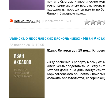
принять быстрые и энергические мер
точно таким же злым врагом, готовы
народность, мерещится нам (и не бе
Литве и Западном крае...
Комментарии
[0]
|
Просмотров: 1521
Записка о ярославских раскольниках - Иван Акса
22 ноября 2013, 19:05
Жанр:
Литература 19 века
,
Класси
«В дополнение к рапорту моему от 1
имею честь представить Вашему сият
которая должна на днях поступить о
Борисоглебского общества к начальн
изложить обязательства, совершающ