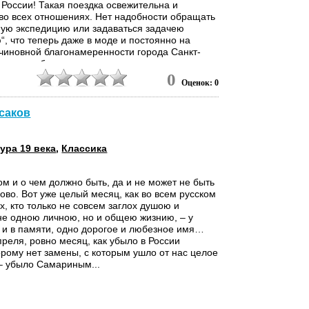
 России! Такая поездка освежительна и
во всех отношениях. Нет надобности обращать
ную экспедицию или задаваться задачею
“, что теперь даже в моде и постоянно на
 чиновной благонамеренности города Санкт-
торая воображает, что, прокатившись по двум-
2
м, она, a la Цезарь, пришла, увидела,
0
Оценок: 0
ксаков
ура 19 века
,
Классика
ом и о чем должно быть, да и не может не быть
ово. Вот уже целый месяц, как во всем русском
х, кто только не совсем заглох душою и
не одною личною, но и общею жизнию, – у
ах и в памяти, одно дорогое и любезное имя…
преля, ровно месяц, как убыло в России
орому нет замены, с которым ушло от нас целое
 – убыло Самариным...