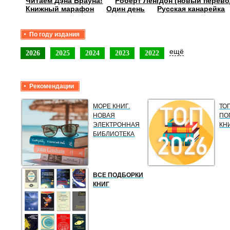
Читаем Дэна Брауна!
Роберт Ленгдон (новый перево
Книжный марафон
Один день
Русская канарейка
По году издания
ещё
2026
2025
2024
2023
2022
Рекомендации
МОРЕ КНИГ.
ТО
НОВАЯ
ПО
ЭЛЕКТРОННАЯ
КН
БИБЛИОТЕКА
ВСЕ ПОДБОРКИ
КНИГ