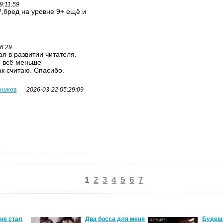
9:11:59
,бред на уровне 9+ ещё и
26:29
я в развитии читателя.
я всё меньше
ак считаю. Спасибо.
вников
2026-03-22 05:29:09
1
2
3
4
5
6
7
 не стал
Два босса для меня
Будеш