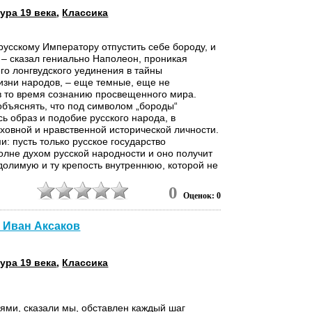
ура 19 века
,
Классика
 русскому Императору отпустить себе бороду, и
 – сказал гениально Наполеон, проникая
го лонгвудского уединения в тайны
изни народов, – еще темные, еще не
 то время сознанию просвещенного мира.
объяснять, что под символом „бороды“
сь образ и подобие русского народа, в
уховной и нравственной исторической личности.
и: пусть только русское государство
олне духом русской народности и оно получит
долимую и ту крепость внутреннюю, которой не
никакому натиску ополчившегося...
3
0
Оценок: 0
- Иван Аксаков
ура 19 века
,
Классика
ми, сказали мы, обставлен каждый шаг