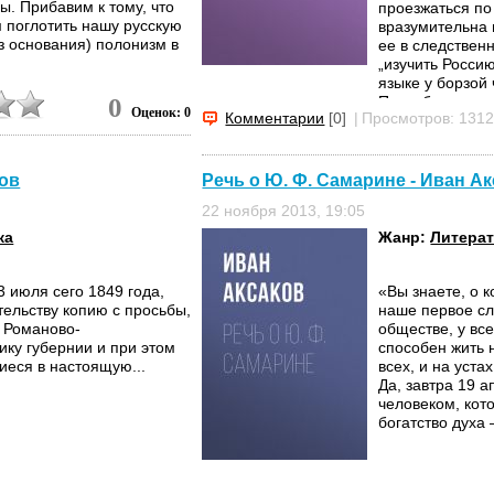
ы. Прибавим к тому, что
проезжаться по
м поглотить нашу русскую
вразумительна 
з основания) полонизм в
ее в следствен
„изучить Россию
языке у борзой
0
Петербурга, ко
Оценок: 0
Комментарии
[0]
|
Просмотров: 131
трем провинция
„изучила“ и...
ков
Речь о Ю. Ф. Самарине - Иван А
22 ноября 2013, 19:05
ка
Жанр:
Литерат
3 июля сего 1849 года,
«Вы знаете, о к
ельству копию с просьбы,
наше первое сл
т Романово-
обществе, у все
ику губернии и при этом
способен жить 
иеся в настоящую...
всех, и на уст
Да, завтра 19 а
человеком, кот
богатство духа