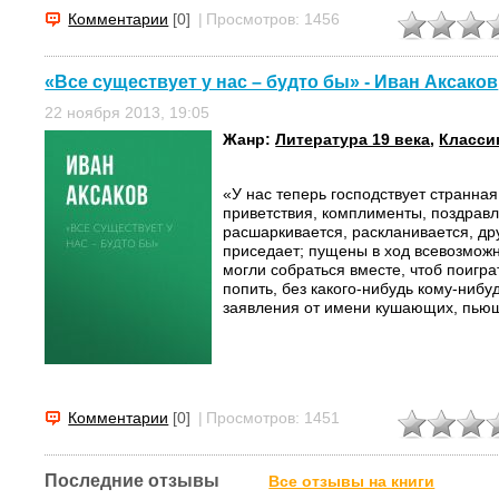
Комментарии
[0]
|
Просмотров: 1456
«Все существует у нас – будто бы» - Иван Аксаков
22 ноября 2013, 19:05
Жанр:
Литература 19 века
,
Класси
«У нас теперь господствует странна
приветствия, комплименты, поздравл
расшаркивается, раскланивается, др
приседает; пущены в ход всевозмож
могли собраться вместе, чтоб поиграт
попить, без какого-нибудь кому-нибу
заявления от имени кушающих, пьющ
Комментарии
[0]
|
Просмотров: 1451
Последние отзывы
Все отзывы на книги