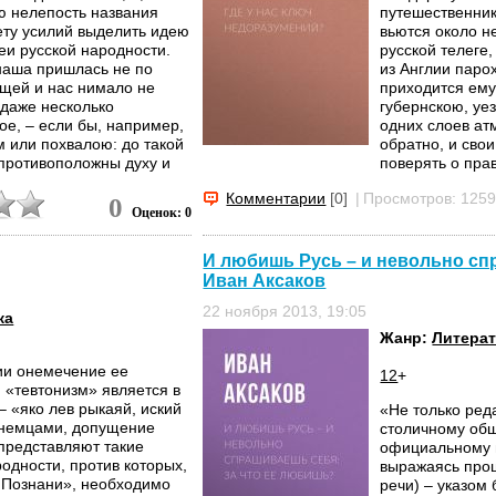
сю нелепость названия
путешественни
ету усилий выделить идею
вьются около не
еи русской народности.
русской телеге
наша пришлась не по
из Англии парох
ещей и нас нимало не
приходится ему
 даже несколько
губернскою, уе
ое, – если бы, например,
одних слоев ат
м или похвалою: до такой
обратно, и сво
 противоположны духу и
поверять о прав
Комментарии
[0]
|
Просмотров: 125
0
Оценок: 0
И любишь Русь – и невольно спр
Иван Аксаков
22 ноября 2013, 19:05
ка
Жанр:
Литерат
сии онемечение ее
12
+
 «тевтонизм» является в
– «яко лев рыкаяй, иский
«Не только ред
с немцами, допущение
столичному об
представляют такие
официальному и
одности, против которых,
выражаясь про
 Познани», необходимо
речи) – указом 