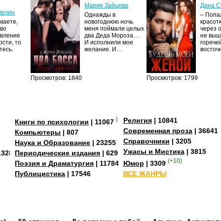
м
Мария Зайцева
Дана С
вечин
Однажды в
– Попа
маете,
новогоднюю ночь
красот
тво
меня поймали целых
через 
явление
два Деда Мороза…
не выш
сти, то
И исполнили мое
горяче
тесь.
желание. И…
восто
Просмотров: 1840
Просмотров: 1799
(+4)
Религия
| 10841
Книги по психологии
| 11067
Современная проза
| 36641
Компьютеры
| 807
Справочники
| 3205
Наука и Образование
| 23255
Ужасы и Мистика
| 3815
13284
Периодические издания
| 629
(+10)
Поэзия и Драматургия
| 11784
Юмор
| 3309
Публицистика
| 17546
ВСЕ ЖАНРЫ