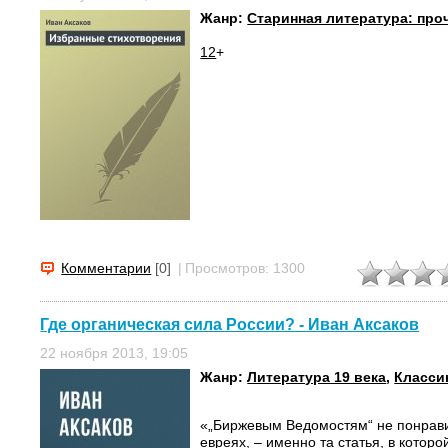
Жанр:
Старинная литература: про
12
+
Комментарии
[0]
|
Просмотров: 1300
Где органическая сила России? - Иван Аксаков
22 ноября 2013, 19:05
Жанр:
Литература 19 века
,
Класси
«„Биржевым Ведомостям“ не понрави
евреях, – именно та статья, в которо