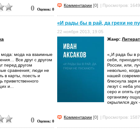
Комментарии
[0]
|
Просмотров: 164
0
Оценок: 0
«И рады бы в рай, да грехи не п
22 ноября 2013, 19:05
ка
Жанр:
Литерат
я мода: мода на взаимные
«„И рада бы в р
ения… Все друг с другом
себя, приходит
уг перед другом
России, или, лу
ные сравнения; люди не
невольно, когд
ь в карты, поесть и
нашей современ
дь приветственного
блеснула заря 
их и...
лезут с неба уп
серо и опять с
организму ощущ
окрылился дух –
Комментарии
[0]
|
Просмотров: 158
0
Оценок: 0