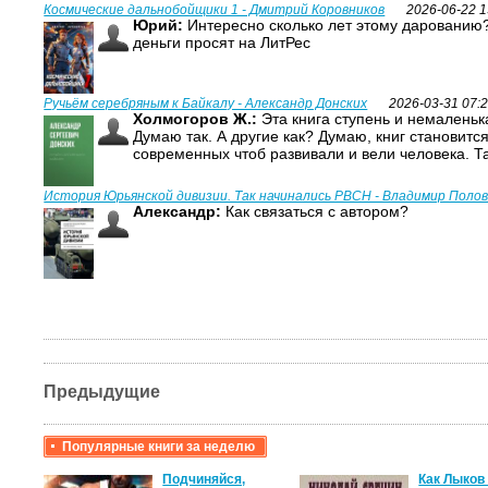
Космические дальнобойщики 1 - Дмитрий Коровников
2026-06-22 1
Юрий:
Интересно сколько лет этому дарованию?
деньги просят на ЛитРес
Ручьём серебряным к Байкалу - Александр Донских
2026-03-31 07:
Холмогоров Ж.:
Эта книга ступень и немаленька
Думаю так. А другие как? Думаю, книг становитс
современных чтоб развивали и вели человека. Т
История Юрьянской дивизии. Так начинались РВСН - Владимир Поло
Александр:
Как связаться с автором?
Предыдущие
Популярные книги за неделю
крови,
Подчиняйся,
Как Лыков