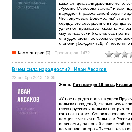
кажется, доказали довольно ясно, в
„Русские Моисеева закона“ и всю тщ
народной (православной) веры из ид
Что „Биржевым Ведомостям“ статья 
сердцу, это совершенно в порядке в
удивляет: признаться сказать, мы бы
смутились, если б случилось противн
они удостоили нас своим сочувствие
степени убеждения „Дня“ постоянно
направлению сей почтенной...
Комментарии
[0]
|
Просмотров: 1472
В чем сила народности? - Иван Аксаков
22 ноября 2013, 19:05
Жанр:
Литература 19 века
,
Класси
«У нас нередко ставят в упрек Прус
польских владений; «германизм» или
глазах русских и польских патриотов 
кого поглотити». Соприкосновение 
немцев селиться в Польше и России 
опасности для нашей славянской нар
по мнению автора «Писем поляка из