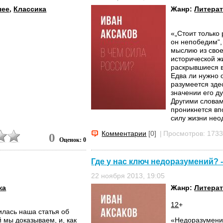
чее
,
Классика
Жанр:
Литерат
«„Стоит только
он непобедим“,
мыслию из свое
исторической ж
раскрывшиеся в
Едва ли нужно 
разумеется зде
значении его д
Другими словам
проникнется вп
силу жизни нео
сломить извне 
Комментарии
[0]
|
Просмотров: 173
0
Оценок: 0
Где у нас ключ недоразумений? 
22 ноября 2013, 19:05
ка
Жанр:
Литерат
12
+
лась наша статья об
й мы доказываем, и, как
«Недоразумения