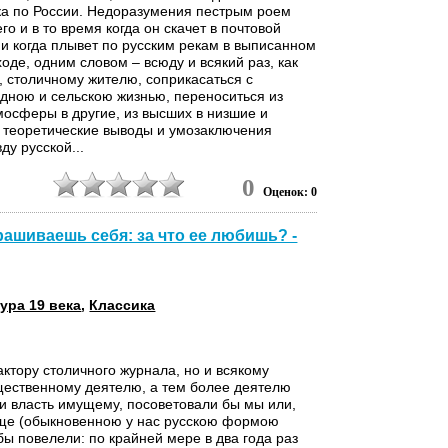
ка по России. Недоразумения пестрым роем
го и в то время когда он скачет в почтовой
, и когда плывет по русским рекам в выписанном
оде, одним словом – всюду и всякий раз, как
, столичному жителю, соприкасаться с
здною и сельскою жизнью, переноситься из
мосферы в другие, из высших в низшие и
и теоретические выводы и умозаключения
ду русской...
9
0
Оценок: 0
ашиваешь себя: за что ее любишь? -
ура 19 века
,
Классика
актору столичного журнала, но и всякому
щественному деятелю, а тем более деятелю
 власть имущему, посоветовали бы мы или,
ще (обыкновенною у нас русскою формою
бы повелели: по крайней мере в два года раз