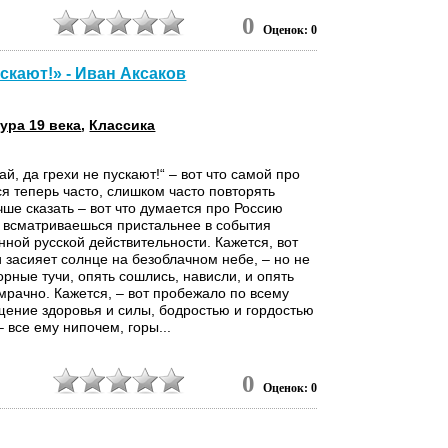
9
0
Оценок: 0
ускают!» - Иван Аксаков
ура 19 века
,
Классика
ай, да грехи не пускают!“ – вот что самой про
ся теперь часто, слишком часто повторять
чше сказать – вот что думается про Россию
а всматриваешься пристальнее в события
ной русской действительности. Кажется, вот
и засияет солнце на безоблачном небе, – но не
орные тучи, опять сошлись, нависли, и опять
умрачно. Кажется, – вот пробежало по всему
ение здоровья и силы, бодростью и гордостью
 все ему нипочем, горы...
7
0
Оценок: 0