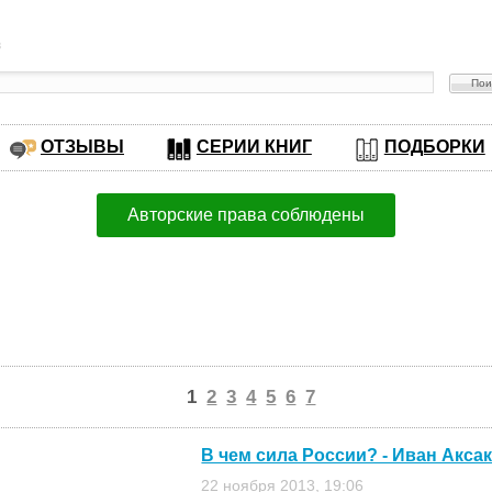
в
ОТЗЫВЫ
СЕРИИ КНИГ
ПОДБОРКИ
Авторские права соблюдены
1
2
3
4
5
6
7
В чем сила России? - Иван Акса
22 ноября 2013, 19:06