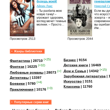
будешь моей!
генерало
Айрин Лакс
Николай С
а
– Ты разбила мою
Если вы ду
новую тачку! –
что искусс
лого
угрожает здоровяк,
эскорта – 
быть
взгляд мечет темные
современно
сех
молнии. – Просто…
вы ошибае
уг –…
Им…
Просмотров: 2513
Просмотров: 2044
Жанры библиотеки
(+25)
Бизнес
| 9154
Фантастика
| 28710
Детские книги
| 16469
(+32)
Фэнтези
| 16225
(+15)
Дом и Семья
| 14342
(+349)
Любовные романы
| 28073
Зарубежная литература
| 
Детективы
| 13397
Искусство
| 3151
(+4)
Боевики
| 5780
Классика
| 11760
(+3)
Приключения
| 10176
Популярные серии книг