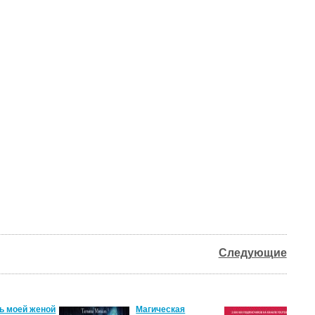
Следующие
ь моей женой
Магическая
От