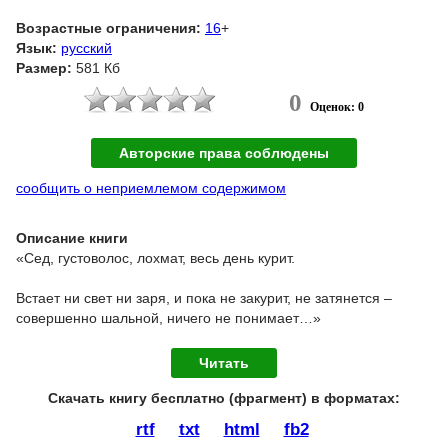
Возрастные ограничения:
16
+
Язык:
русский
Размер:
581 Кб
0
Оценок: 0
Авторские права соблюдены
сообщить о неприемлемом содержимом
Описание книги
«Сед, густоволос, лохмат, весь день курит.
Встает ни свет ни заря, и пока не закурит, не затянется –
совершенно шальной, ничего не понимает…»
Читать
Скачать книгу бесплатно (фрагмент) в форматах :
rtf
txt
html
fb2