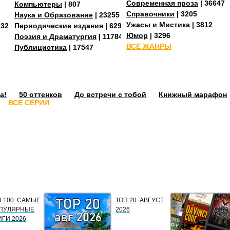
Современная проза
| 36647
Компьютеры
| 807
Справочники
| 3205
Наука и Образование
| 23255
Ужасы и Мистика
| 3812
13288
Периодические издания
| 629
Юмор
| 3296
Поэзия и Драматургия
| 11784
ВСЕ ЖАНРЫ
Публицистика
| 17547
а!
50 оттенков
До встречи с тобой
Книжный марафон
ВСЕ СЕРИИ
П 100. САМЫЕ
ТОП 20. АВГУСТ
ПУЛЯРНЫЕ
2026
ИГИ 2026