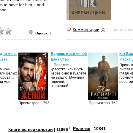
em to have for him – and
and...
Комментарии
[0]
|
Просмотров
0
Оценок: 0
 для меня
Будешь моей женой
Кот Ва
цева
Дана Стар
Мария 
– Попалась,
Прижима
ю ночь
красотка! Улизнуть
лифта и
али целых
через окно в туалете
глядя н
Мороза…
не вышло. Мужчина
громилу
ли мое
горячей,
перего
И…
восточной…
Просмотров: 1793
Просмотров: 762
(+3)
Религия
| 10841
Книги по психологии
| 11066