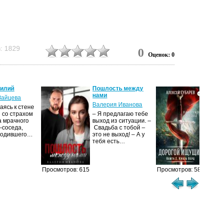
: 1829
0
Оценок: 0
силий
Пошлость между
Кня
нами
Зайцева
Але
Валерия Иванова
ясь к стене
Ког
 со страхом
– Я предлагаю тебе
уни
а мрачного
выход из ситуации. –
род
-соседа,
Свадьба с тобой –
уби
родившего…
это не выход! – А у
Ост
тебя есть…
Просмотров: 615
Просмотров: 584