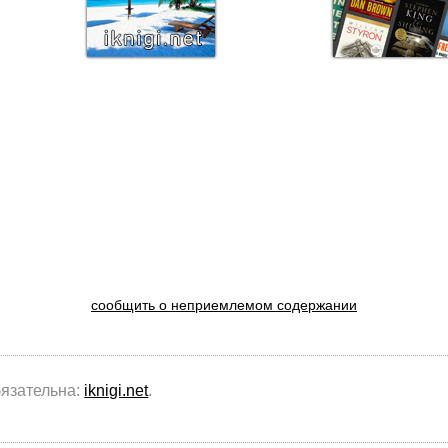
сообщить о неприемлемом содержании
бязательна:
iknigi.net
.