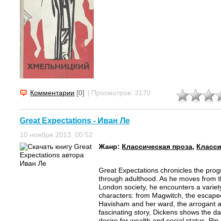
Комментарии
[0]
|
Просмотров: 3170
Great Expectations - Иван Ле
10 ноября 2013, 00:52
Жанр:
Классическая проза
,
Класси
Great Expectations chronicles the prog
through adulthood. As he moves from t
London society, he encounters a variet
characters: from Magwitch, the escaped
Havisham and her ward, the arrogant and
fascinating story, Dickens shows the d
desire for wealth and social status. Pip