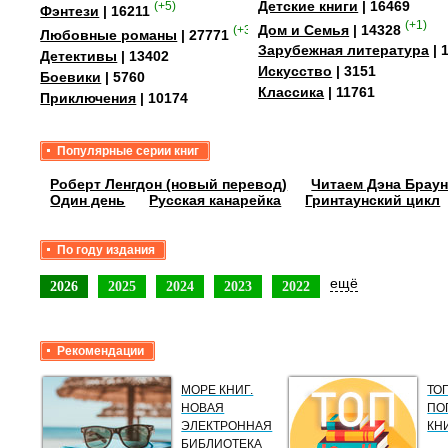
Детские книги
| 16469
(+5)
Фэнтези
| 16211
(+1)
Дом и Семья
| 14328
(+35)
Любовные романы
| 27771
Зарубежная литература
| 
Детективы
| 13402
Искусство
| 3151
Боевики
| 5760
Классика
| 11761
Приключения
| 10174
Популярные серии книг
Роберт Ленгдон (новый перевод)
Читаем Дэна Браун
Один день
Русская канарейка
Гринтаунский цикл
По году издания
ещё
2026
2025
2024
2023
2022
Рекомендации
МОРЕ КНИГ.
ТО
НОВАЯ
ПО
ЭЛЕКТРОННАЯ
КН
БИБЛИОТЕКА