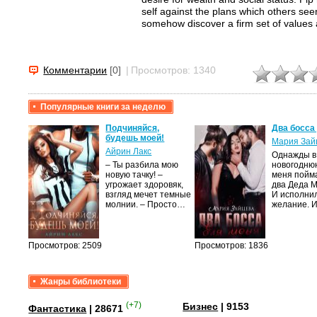
self against the plans which others se
somehow discover a firm set of values 
Комментарии
[0]
|
Просмотров: 1340
Популярные книги за неделю
крови,
Подчиняйся,
Два босса
будешь моей!
Мария Зай
Айрин Лакс
Однажды в
а
– Ты разбила мою
новогодню
новую тачку! –
меня пойм
лого
угрожает здоровяк,
два Деда 
быть
взгляд мечет темные
И исполни
сех
молнии. – Просто…
желание. 
уг –…
Просмотров: 2509
Просмотров: 1836
Жанры библиотеки
(+7)
Бизнес
| 9153
Фантастика
| 28671