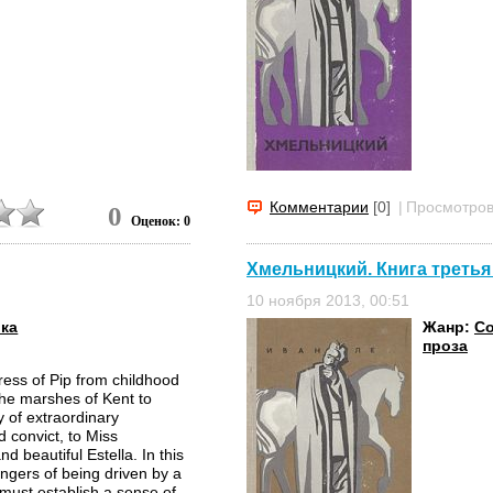
Комментарии
[0]
|
Просмотров
0
Оценок: 0
Хмельницкий. Книга третья 
10 ноября 2013, 00:51
ка
Жанр:
Со
проза
ress of Pip from childhood
he marshes of Kent to
y of extraordinary
 convict, to Miss
 beautiful Estella. In this
angers of being driven by a
 must establish a sense of