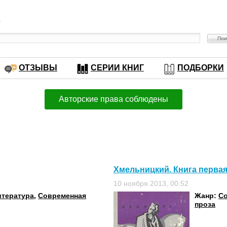
в
ОТЗЫВЫ
СЕРИИ КНИГ
ПОДБОРКИ
Авторские права соблюдены
Хмельницкий. Книга первая
10 ноября 2013, 00:52
итература
,
Современная
Жанр:
Со
проза