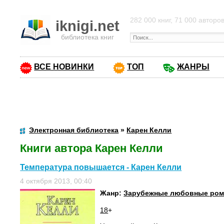
282 000 книг, 71 000 авторо
iknigi.net
библиотека книг
ВСЕ НОВИНКИ
ТОП
ЖАНРЫ
Электронная библиотека
»
Карен Келли
Книги автора Карен Келли
Температура повышается - Карен Келли
4 октября 2013, 00:40
Жанр:
Зарубежные любовные ро
18
+