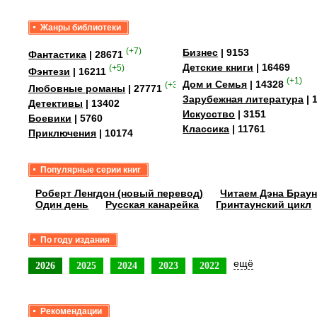
Жанры библиотеки
(+7)
Бизнес
| 9153
Фантастика
| 28671
Детские книги
| 16469
(+5)
Фэнтези
| 16211
(+1)
Дом и Семья
| 14328
(+35)
Любовные романы
| 27771
Зарубежная литература
| 
Детективы
| 13402
Искусство
| 3151
Боевики
| 5760
Классика
| 11761
Приключения
| 10174
Популярные серии книг
Роберт Ленгдон (новый перевод)
Читаем Дэна Браун
Один день
Русская канарейка
Гринтаунский цикл
По году издания
ещё
2026
2025
2024
2023
2022
Рекомендации