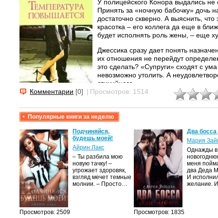
У полицейского Конора выдались не
Принять за «ночную бабочку» дочь н
достаточно скверно. А выяснить, что
красотка – его коллега да еще в бл
будет исполнять роль жены, – еще х
Джессика сразу дает понять назначен
их отношения не перейдут определен
это сделать? «Супруги» сходят с ума
невозможно утолить. А неудовлетвор
стихийного...
Комментарии
[0]
|
Просмотров: 1514
Популярные книги за неделю
крови,
Подчиняйся,
Два босса
будешь моей!
Мария Зай
Айрин Лакс
Однажды в
а
– Ты разбила мою
новогодню
новую тачку! –
меня пойм
лого
угрожает здоровяк,
два Деда 
быть
взгляд мечет темные
И исполни
сех
молнии. – Просто…
желание. 
уг –…
Просмотров: 2509
Просмотров: 1835