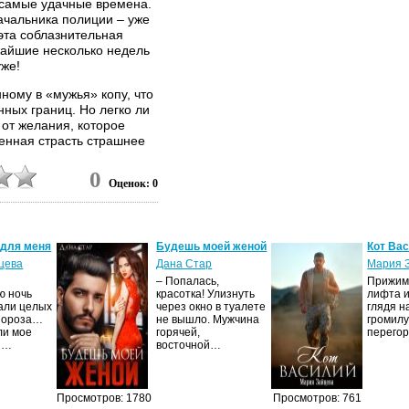
 самые удачные времена.
ачальника полиции – уже
 эта соблазнительная
ижайшие несколько недель
уже!
ному в «мужья» копу, что
ных границ. Но легко ли
 от желания, которое
енная страсть страшнее
0
Оценок: 0
 для меня
Будешь моей женой
Кот Ва
цева
Дана Стар
Мария 
– Попалась,
Прижима
ю ночь
красотка! Улизнуть
лифта и
али целых
через окно в туалете
глядя н
Мороза…
не вышло. Мужчина
громилу
ли мое
горячей,
перего
И…
восточной…
Просмотров: 1780
Просмотров: 761