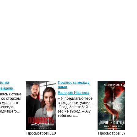
силий
Пошлость между
Кня
нами
Зайцева
Але
Валерия Иванова
ясь к стене
Ког
 со страхом
– Я предлагаю тебе
уни
а мрачного
выход из ситуации. –
род
-соседа,
Свадьба с тобой –
уби
родившего…
это не выход! – А у
Ост
тебя есть…
Просмотров: 610
Просмотров: 573