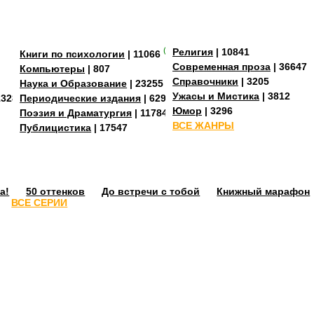
(+3)
Религия
| 10841
Книги по психологии
| 11066
Современная проза
| 36647
Компьютеры
| 807
Справочники
| 3205
Наука и Образование
| 23255
Ужасы и Мистика
| 3812
13288
Периодические издания
| 629
Юмор
| 3296
Поэзия и Драматургия
| 11784
ВСЕ ЖАНРЫ
Публицистика
| 17547
а!
50 оттенков
До встречи с тобой
Книжный марафон
ВСЕ СЕРИИ