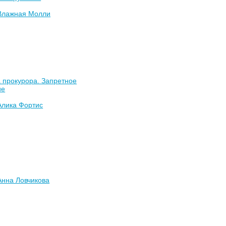
Влажная Молли
 прокурора. Запретное
ие
Алика Фортис
Анна Ловчикова