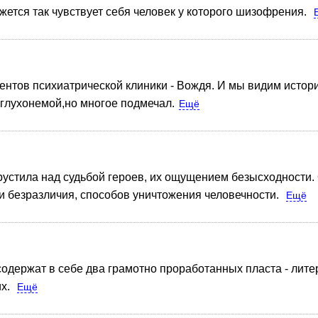
жется так чувствует себя человек у которого шизофрения.
иентов психиатрической клиники - Вождя. И мы видим исто
 глухонемой,но многое подмечал.
Ещё
Грустила над судьбой героев, их ощущением безысходности. 
и безразличия, способов уничтожения человечности.
Ещё
одержат в себе два грамотно проработанных пласта - лите
х.
Ещё