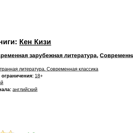
ниги:
Кен Кизи
ременная зарубежная литература
,
Современн
транная литература. Современная классика
 ограничения:
18
+
ий
нала:
английский