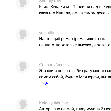
Sherniyazov:
Книга Кена Кизи " Пролетая над гнездо
каким-то Инвалидом на самом деле и 
vrachitto:
Настоящий роман (романище) о сильны
ценного, но которые высоко держат го
GennadyAmosov:
Эта книга несет в себе сразу много с
самим собой, будь то Макмерфи, пыта
Ещё
Knigolyubbursa:
Автор явно не мой, книгу мучила 2 ме