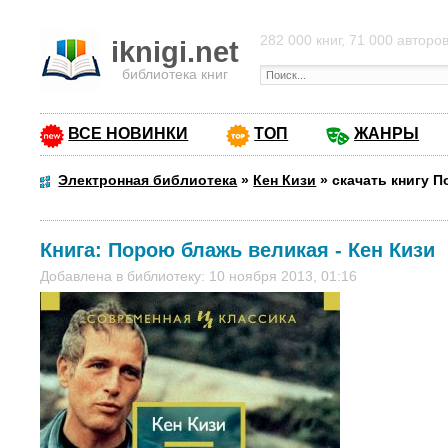
282 000 книг, 71 000 авторо
iknigi.net
библиотека книг
ВСЕ НОВИНКИ
ТОП
ЖАНРЫ
Электронная библиотека
»
Кен Кизи
»
скачать книгу 
Книга:
Порою блажь великая
-
Кен Кизи
Добавлена в библиотеку: 10 ноября 2013, 01:16