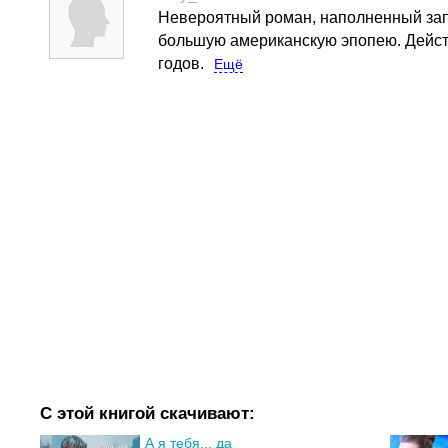
Невероятный роман, наполненный за
большую американскую эпопею.
Дейст
годов.
Ещё
С этой книгой скачивают:
А я тебя... да