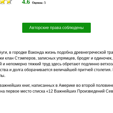
4.6
Оценок: 5
Авторские права соблюдены
Ауги, в городке Ваконда жизнь подобна древнегреческой тра
ки клан Стэмперов, записных упрямцев, бродяг и одиночек, 
ей и непомерно тяжкий труд здесь обретают подлинно вет
рства и долга оборачивается величайшей притчей столетия.
лы.
ажнейших книг, написанных в Америке во второй половине 
 на первое место списка «12 Важнейших Произведений Се