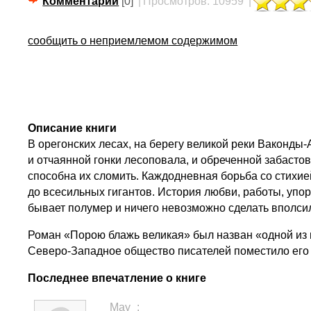
Комментарии
[0]
|
Просмотров: 10959
|
сообщить о неприемлемом содержимом
Описание книги
В орегонских лесах, на берегу великой реки Ваконды-
и отчаянной гонки лесоповала, и обреченной забастов
способна их сломить. Каждодневная борьба со стихи
до всесильных гигантов. История любви, работы, упо
бывает полумер и ничего невозможно сделать вполси
Роман «Порою блажь великая» был назван «одной из в
Северо-Западное общество писателей поместило его
Последнее впечатление о книге
May_: