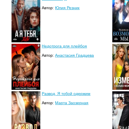
Автор:
Юлия Резник
Недотрога для плейбоя
Автор:
Анастасия Градцева
Развод. Я тобой одержим
Автор:
Марта Заозерная