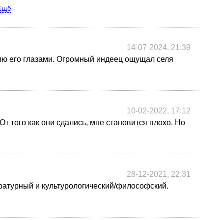
Ещё
14-07-2024, 21:39
рию его глазами. Огромный индеец ощущал селя
10-02-2022, 17:12
От того как они сдались, мне становится плохо. Но
28-12-2021, 22:31
ратурный и культурологический/философский.