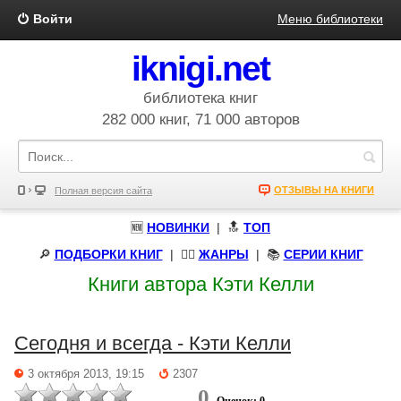
Войти
Меню библиотеки
iknigi.net
библиотека книг
282 000 книг, 71 000 авторов
ОТЗЫВЫ НА КНИГИ
Полная версия сайта
🆕
НОВИНКИ
| 🔝
ТОП
🔎
ПОДБОРКИ КНИГ
|
🧝‍♀️
ЖАНРЫ
| 📚
СЕРИИ КНИГ
Книги автора Кэти Келли
Сегодня и всегда - Кэти Келли
3 октября 2013, 19:15
2307
0