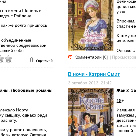
ина.
Великосв
ценил св
н по имени Шапель и
узах.
рюденс Райленд.
Впрочем,
 как же долго пришлось
спасти ее
К тому же
ь, объединенные
их мамаш
ственной средневековой
тавший себя
Однако с
нял: нет сердец,
влюбляет
Комментарии
[0]
|
Просмотров
0
 возродило к жизни пламя
преиспол
Оценок: 0
есть весь
В ночи - Кэтрин Смит
3 октября 2013, 21:42
маны
,
Любовные романы
Жанр:
З
18
+
длежало Норту
Изящная 
у сыщику, однако ради
замужем д
 расчету.
девственн
талантли
вии угрожает опасность,
юношей.
юбовь, которую Октавия