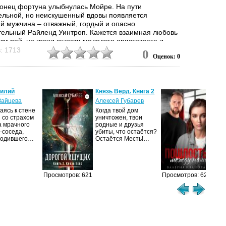
аконец фортуна улыбнулась Мойре. На пути
ельной, но неискушенный вдовы появляется
й мужчина – отважный, гордый и опасно
тельный Райленд Уинтроп. Кажется взаимная любовь
им рай, но грехи юности молодого аристократа и
е виконтессы к мужчинам мешают зародившемуся
: 1713
0
Оценок: 0
 не все потеряно – ведь любовь уже заявила права на
силий
Князь Верд. Книга 2
Пош
нам
Зайцева
Алексей Губарев
Вал
ясь к стене
Когда твой дом
 со страхом
уничтожен, твои
– Я
а мрачного
родные и друзья
вых
-соседа,
убиты, что остаётся?
Сва
родившего…
Остаётся Месть!…
это 
теб
Просмотров: 621
Просмотров: 620