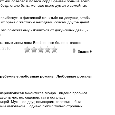
етский ловелас и повеса лорд Брейвен больше всего
ободу, стало быть, меньше всего думал о семейных
 прибегнуть к фиктивной женитьбе на девушке, чтобы
 от брака с жестоким негодяем, совсем другое дело!
 это поможет ему избавиться от докучливых девиц и
.
 каждым днем лорд Брейвен все более страстно
ся в синеглазую красавицу Рейчел Эштон – и
: 2310
0
няется желания доказать ей, что в браке настоящем
Оценок: 0
ма приятные...
арубежные любовные романы
,
Любовные романы
черноволосая виконтесса Мойра Тиндейл пробыла
есять лет, но, овдовев, так и осталась
ицей. Муж – ее друг, помощник, советчик – был
вым человеком… однако любил только стройных