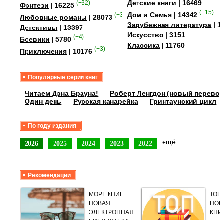
Детские книги
| 16469
(+32)
Фэнтези
| 16225
(+15)
Дом и Семья
| 14342
(+349)
Любовные романы
| 28073
Зарубежная литература
| 
Детективы
| 13397
Искусство
| 3151
(+4)
Боевики
| 5780
Классика
| 11760
(+3)
Приключения
| 10176
Популярные серии книг
Читаем Дэна Брауна!
Роберт Ленгдон (новый перево
Один день
Русская канарейка
Гринтаунский цикл
По году издания
ещё
2026
2025
2024
2023
2022
Рекомендации
МОРЕ КНИГ.
ТО
НОВАЯ
ПО
ЭЛЕКТРОННАЯ
КН