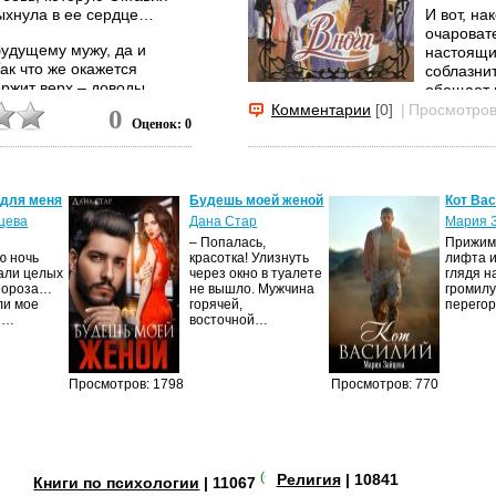
пыхнула в ее сердце…
И вот, н
очароват
будущему мужу, да и
настоящи
ак что же окажется
соблазни
ержит верх – доводы
обещает 
недовери
Комментарии
[0]
|
Просмотров
0
Оценок: 0
чувству.
Впрочем,
своих...
 для меня
Будешь моей женой
Кот Ва
цева
Дана Стар
Мария 
– Попалась,
Прижима
ю ночь
красотка! Улизнуть
лифта и
али целых
через окно в туалете
глядя н
Мороза…
не вышло. Мужчина
громилу
ли мое
горячей,
перего
И…
восточной…
Просмотров: 1798
Просмотров: 770
(+4)
Религия
| 10841
Книги по психологии
| 11067