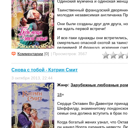
Одинокий мужчина и одинокая женщ
Таинственный французский дворяни
молодая независимая англичанка П
Они были созданы друг для друга, но
им ждать первой встречи!
И все-таки однажды они встретилис
смертельно опасной охотой за таин
реликвией. И француз, искренне счи
безжалостным порождением Тьмы, по
Комментарии
[0]
|
Просмотров: 3567
окаменевших настолько, чтобы их не
настоящей, страстной...
Снова с тобой - Кэтрин Смит
3 октября 2013, 22:44
Жанр:
Зарубежные любовные ро
18
+
Сердце Октавин Bo-Давентри прина
Шеффилду, знаменитому лондонском
семьи она должна вступить в брак по
Когда богатый жених узнал, что Окта
он нанял Норта охранять невесту. Л