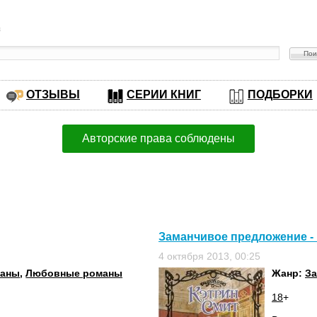
в
ОТЗЫВЫ
СЕРИИ КНИГ
ПОДБОРКИ
Авторские права соблюдены
Заманчивое предложение -
4 октября 2013, 00:25
маны
,
Любовные романы
Жанр:
З
18
+