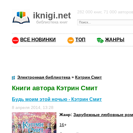
282 000 книг, 71 000 авторо
iknigi.net
библиотека книг
ВСЕ НОВИНКИ
ТОП
ЖАНРЫ
Электронная библиотека
»
Кэтрин Смит
Книги автора Кэтрин Смит
Будь моим этой ночью - Кэтрин Смит
8 апреля 2014, 13:28
Жанр:
Зарубежные любовные ро
16
+