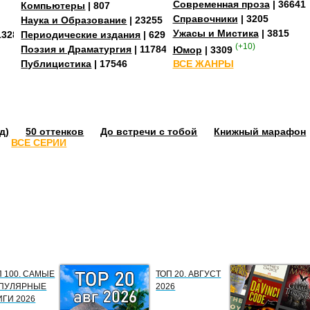
Современная проза
| 36641
Компьютеры
| 807
Справочники
| 3205
Наука и Образование
| 23255
Ужасы и Мистика
| 3815
13284
Периодические издания
| 629
(+10)
Поэзия и Драматургия
| 11784
Юмор
| 3309
Публицистика
| 17546
ВСЕ ЖАНРЫ
д)
50 оттенков
До встречи с тобой
Книжный марафон
ВСЕ СЕРИИ
П 100. САМЫЕ
ТОП 20. АВГУСТ
ПУЛЯРНЫЕ
2026
ИГИ 2026