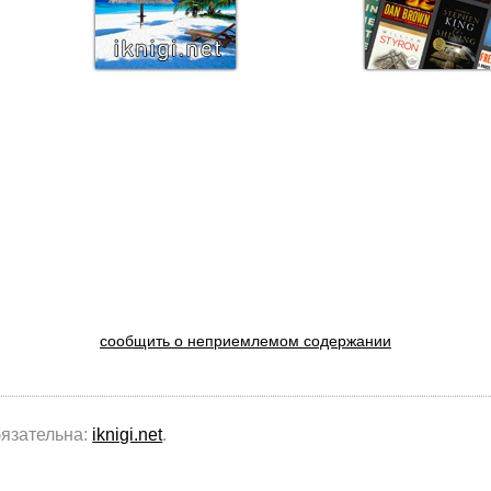
сообщить о неприемлемом содержании
бязательна:
iknigi.net
.