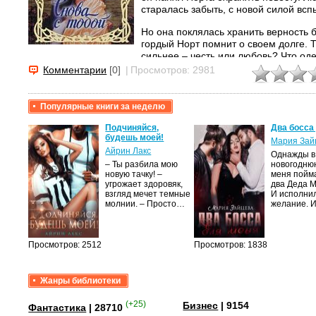
старалась забыть, с новой силой вс
Но она поклялась хранить верность 
гордый Норт помнит о своем долге. Т
сильнее – честь или любовь? Что од
рассудка или закон...
Комментарии
[0]
|
Просмотров: 2981
Популярные книги за неделю
крови,
Подчиняйся,
Два босса
будешь моей!
Мария Зай
Айрин Лакс
Однажды в
а
– Ты разбила мою
новогодню
новую тачку! –
меня пойм
лого
угрожает здоровяк,
два Деда 
быть
взгляд мечет темные
И исполни
сех
молнии. – Просто…
желание. 
уг –…
Просмотров: 2512
Просмотров: 1838
Жанры библиотеки
(+25)
Бизнес
| 9154
Фантастика
| 28710