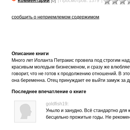
Комментарии
[0]
|
Просмотров: 1379
|
сообщить о неприемлемом содержимом
Описание книги
Много лет Иоланта Петракис провела под строгим надз
красивым молодым бизнесменом, и сразу же влюбляетс
говорит, что не готов к продолжению отношений. В эт
она беременна. Отец принуждает ее выйти замуж за 
Последнее впечатление о книге
goldfish19:
Уныло и занудно. Всё стандартно для
бесцельно прожитые годы. Не рекомен