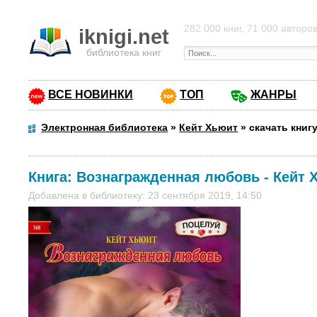
282 000 книг, 71 000 авторо
iknigi.net
библиотека книг
ВСЕ НОВИНКИ
ТОП
ЖАНРЫ
Электронная библиотека
»
Кейт Хьюит
»
скачать книг
Книга:
Вознагражденная любовь
-
Кейт 
Добавлена в библиотеку: 23 сентября 2019, 14:50