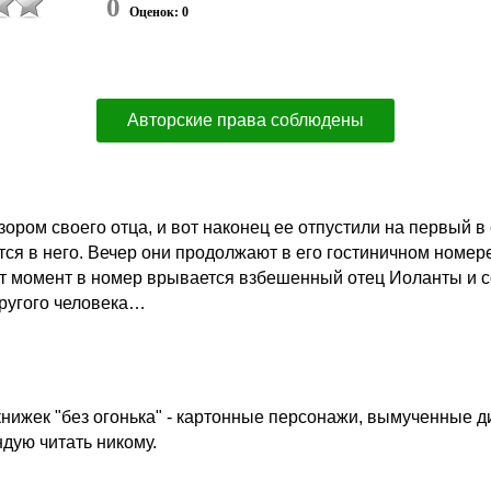
0
Оценок: 0
Авторские права соблюдены
ором своего отца, и вот наконец ее отпустили на первый в 
я в него. Вечер они продолжают в его гостиничном номере.
от момент в номер врывается взбешенный отец Иоланты и со
другого человека…
 книжек "без огонька" - картонные персонажи, вымученные 
дую читать никому.