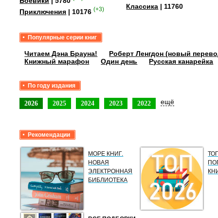
Боевики
| 5780
Классика
| 11760
(+3)
Приключения
| 10176
Популярные серии книг
Читаем Дэна Брауна!
Роберт Ленгдон (новый перево
Книжный марафон
Один день
Русская канарейка
По году издания
ещё
2026
2025
2024
2023
2022
Рекомендации
МОРЕ КНИГ.
ТО
НОВАЯ
ПО
ЭЛЕКТРОННАЯ
КН
БИБЛИОТЕКА