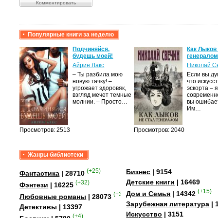
Популярные книги за неделю
крови,
Подчиняйся,
Как Лыков
будешь моей!
генерало
Айрин Лакс
Николай С
а
– Ты разбила мою
Если вы ду
новую тачку! –
что искусс
лого
угрожает здоровяк,
эскорта – 
быть
взгляд мечет темные
современно
сех
молнии. – Просто…
вы ошибае
уг –…
Им…
Просмотров: 2513
Просмотров: 2040
Жанры библиотеки
(+25)
Бизнес
| 9154
Фантастика
| 28710
Детские книги
| 16469
(+32)
Фэнтези
| 16225
(+15)
Дом и Семья
| 14342
(+349)
Любовные романы
| 28073
Зарубежная литература
| 
Детективы
| 13397
Искусство
| 3151
(+4)