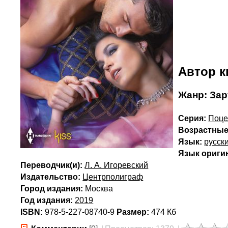
Автор к
Жанр:
Зар
Серия:
Поце
Возрастные
Язык:
русск
Язык ориги
Переводчик(и):
Л. А. Игоревский
Издательство:
Центрполиграф
Город издания:
Москва
Год издания:
2019
ISBN:
978-5-227-08740-9
Размер:
474 Кб