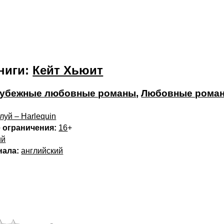
ниги:
Кейт Хьюит
убежные любовные романы
,
Любовные рома
луй – Harlequin
 ограничения:
16
+
ий
нала:
английский