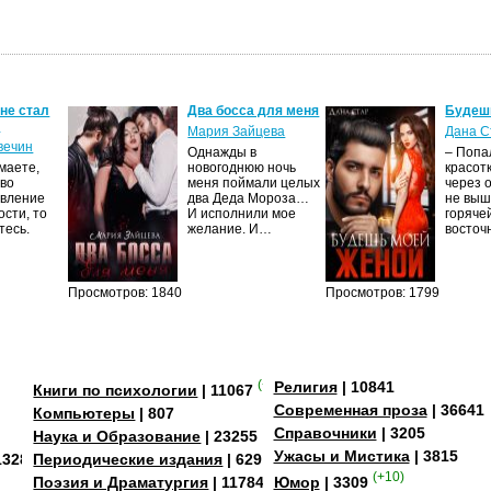
 не стал
Два босса для меня
Будеш
м
Мария Зайцева
Дана С
вечин
Однажды в
– Попа
маете,
новогоднюю ночь
красот
тво
меня поймали целых
через 
явление
два Деда Мороза…
не выш
сти, то
И исполнили мое
горяче
тесь.
желание. И…
восто
Просмотров: 1840
Просмотров: 1799
(+4)
Религия
| 10841
Книги по психологии
| 11067
Современная проза
| 36641
Компьютеры
| 807
Справочники
| 3205
Наука и Образование
| 23255
Ужасы и Мистика
| 3815
13284
Периодические издания
| 629
(+10)
Поэзия и Драматургия
| 11784
Юмор
| 3309