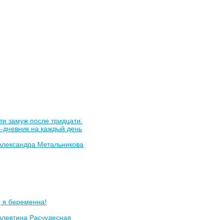
ти замуж после тридцати.
-дневник на каждый день
Александра Метальникова
 я беременна!
Алевтина Расчудесная