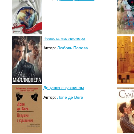
Невеста миллионера
Автор:
Любовь Попова
Девушка с кувшином
Автор:
Лопе де Вега