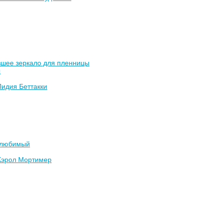
вшее зеркало для пленницы
ы
Лидия Беттакки
 любимый
Кэрол Мортимер