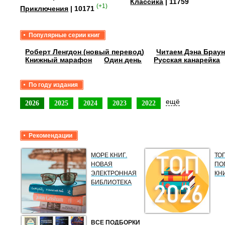
Классика
| 11759
(+1)
Приключения
| 10171
Популярные серии книг
Роберт Ленгдон (новый перевод)
Читаем Дэна Браун
Книжный марафон
Один день
Русская канарейка
По году издания
ещё
2026
2025
2024
2023
2022
Рекомендации
МОРЕ КНИГ.
ТО
НОВАЯ
ПО
ЭЛЕКТРОННАЯ
КН
БИБЛИОТЕКА
ВСЕ ПОДБОРКИ