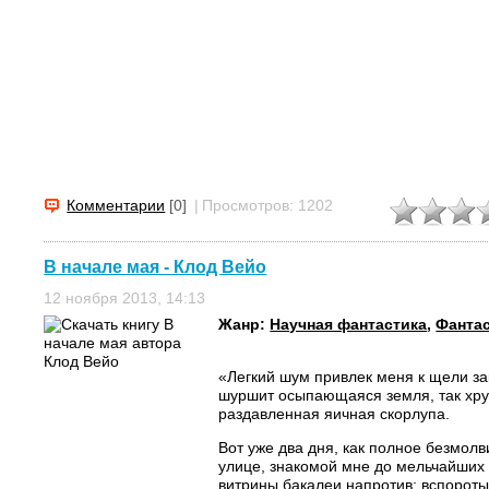
Комментарии
[0]
|
Просмотров: 1202
В начале мая - Клод Вейо
12 ноября 2013, 14:13
Жанр:
Научная фантастика
,
Фанта
«Легкий шум привлек меня к щели за
шуршит осыпающаяся земля, так хру
раздавленная яичная скорлупа.
Вот уже два дня, как полное безмолв
улице, знакомой мне до мельчайших
витрины бакалеи напротив; вспороты