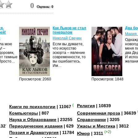
0
Оценок: 0
я,
Как Лыков не стал
Два бо
ей!
генералом
Мария 
с
Николай Свечин
Однаж
ила мою
Если вы думаете,
нового
! –
что искусство
меня п
доровяк,
эскорта – явление
два Де
ет темные
современности, то
И испо
 Просто…
вы ошибаетесь.
желан
Им…
Просмотров: 2060
Просмотров: 1848
(+2)
Религия
| 10839
Книги по психологии
| 11067
Компьютеры
| 807
Современная проза
| 36639
Наука и Образование
| 23255
Справочники
| 3205
13273
Периодические издания
| 629
Ужасы и Мистика
| 3812
Поэзия и Драматургия
| 11784
(+2)
Юмор
| 3311