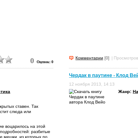
Комментарии
[0]
|
Просмотров
0
Оценок: 0
Чердак в паутине - Клод Ве
12 ноября 2013, 14:13
стика
Жанр:
На
крытых ставен. Так
стит слюда или
ие воцарилось на этой
 подробностей: разбитые
е мешки, из которых по