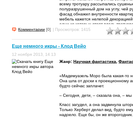
всему тротуару рассыпались сушены
полуразрушенный дом на углу, чей 
фасад обнажил внутренности квартир
мебель кажется нелепой декорацие
одни из которых стоят вдоль тротуара
спущенными шинами, посреди дороги
Комментарии
[0]
|
Просмотров: 1415
асфальт мостовой, где в неожиданно
дамские сумочки и узлы с бельем, де
одеяло, разрозненная обувь и швейна
Еще немного икры - Клод Вейо
12 ноября 2013, 14:13
Жанр:
Научная фантастика
,
Фанта
«Мадемуазель Моро была какая-то не
Она шла от доски к проекционному а
будто сейчас заплачет.
– Сегодня, дети, – сказала она, – м
Класс загудел, а она задвинула штор
Только Херберт делал вид, будто ему
надоело. Еще бы, он же второгодник. 