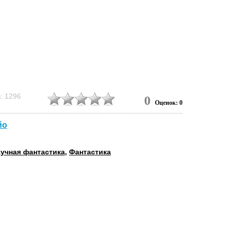
: 1296
0
Оценок: 0
йо
учная фантастика
,
Фантастика