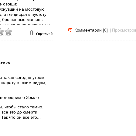
е овощи;
рухнувший на мостовую
, и глядящая в пустоту
й; брошенные машины,
, а другие оставлены, со
; плиты тротуара и
Комментарии
[0]
|
Просмотров
0
Оценок: 0
м соседстве оказались
тская коляска и свернутое
я...
стика
 такая сегодня утром.
ппарату с таким видом,
ы поговорим о Земле.
ы, чтобы стало темно.
 все это до смерти
Так что он все это...