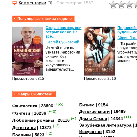
Комментарии
[0]
|
Просмотров: 1537
Популярные книги за неделю
крови,
Скорая помощь при
Подчиняйс
острых болях. На
будешь мо
все…
Айрин Лак
а
Сергей Бубновский
– Ты разб
Из этой книги вы
новую тачку
лого
узнаете, как своими
угрожает з
быть
силами, без
взгляд меч
сех
лекарств и
молнии. –
уг –…
хирургических
вмешательств…
Просмотров: 6315
Просмотров: 2516
Жанры библиотеки
(+65)
Бизнес
| 9154
Фантастика
| 28806
Детские книги
| 16469
(+43)
Фэнтези
| 16236
(+1)
Дом и Семья
| 14344
(+41)
Любовные романы
| 28116
Зарубежная литература
| 
(+3)
Детективы
| 13372
Искусство
| 3152
(+2)
Боевики
| 5823