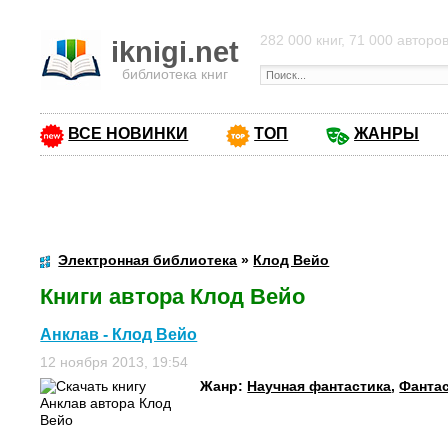
282 000 книг, 71 000 авторо
iknigi.net
библиотека книг
ВСЕ НОВИНКИ
ТОП
ЖАНРЫ
Электронная библиотека
»
Клод Вейо
Книги автора Клод Вейо
Анклав - Клод Вейо
12 ноября 2013, 19:54
Жанр:
Научная фантастика
,
Фанта