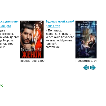
сса для меня
Будешь моей женой
Ма
ак
Зайцева
Дана Стар
ис
ды в
– Попалась,
Та
днюю ночь
красотка! Улизнуть
оймали целых
через окно в туалете
Ака
да Мороза…
не вышло. Мужчина
не 
лнили мое
горячей,
из
ие. И…
восточной…
иск
см
Просмотров: 1800
Просмотров: 1462
(+2)