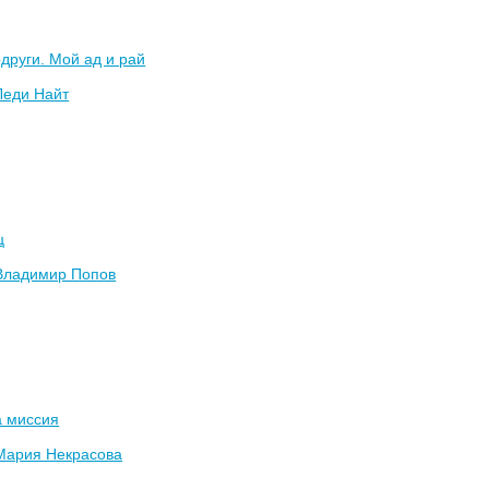
други. Мой ад и рай
Леди Найт
ц
Владимир Попов
а миссия
Мария Некрасова