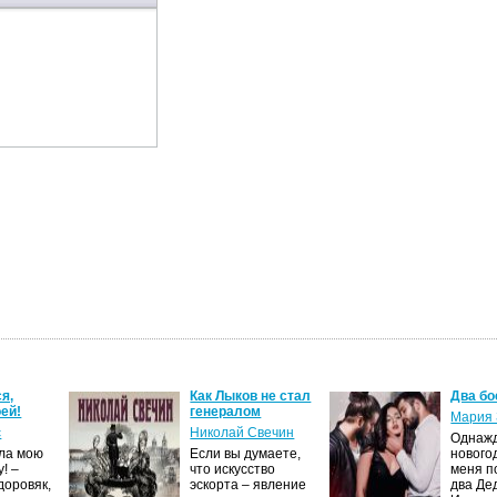
я,
Как Лыков не стал
Два бо
ей!
генералом
Мария 
с
Николай Свечин
Однаж
ила мою
Если вы думаете,
нового
! –
что искусство
меня п
доровяк,
эскорта – явление
два Де