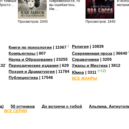
ет темные
современности, то
И испо
 Просто…
вы ошибаетесь.
желан
Им…
Просмотров: 2045
Просмотров: 1840
(+3)
Религия
| 10839
Книги по психологии
| 11067
Компьютеры
| 807
Современная проза
| 36640
Наука и Образование
| 23255
Справочники
| 3205
13273
Периодические издания
| 629
Ужасы и Мистика
| 3812
Поэзия и Драматургия
| 11784
(+12)
Юмор
| 3311
Публицистика
| 17546
ВСЕ ЖАНРЫ
д)
50 оттенков
До встречи с тобой
Альпина. Антиутоп
ВСЕ СЕРИИ