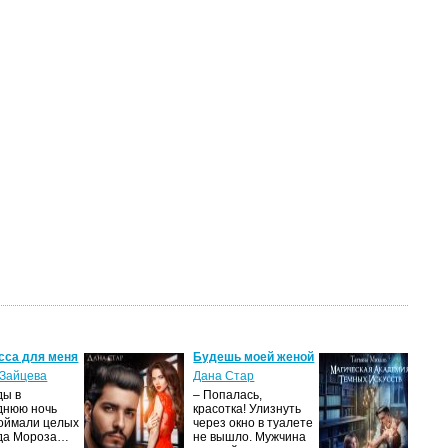
сса для меня
Будешь моей женой
Ма
ак
Зайцева
Дана Стар
ис
ды в
– Попалась,
Та
днюю ночь
красотка! Улизнуть
оймали целых
через окно в туалете
Ака
да Мороза…
не вышло. Мужчина
не 