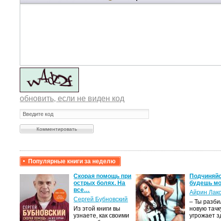
обновить, если не виден код
Популярные книги за неделю
крови,
Скорая помощь при
Подчиняйс
острых болях. На
будешь мо
все…
Айрин Лак
а
Сергей Бубновский
– Ты разб
Из этой книги вы
новую тачку
лого
узнаете, как своими
угрожает з