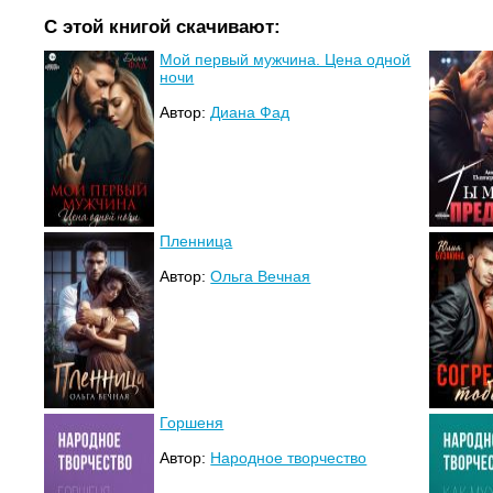
С этой книгой скачивают:
Мой первый мужчина. Цена одной
ночи
Автор:
Диана Фад
Пленница
Автор:
Ольга Вечная
Горшеня
Автор:
Народное творчество