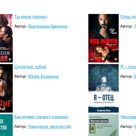
Ты меня предал
Отец по
Автор:
Екатерина Аверина
Автор:
Согретые тобой
Я – оте
Автор:
Юлия Бузакина
Автор:
Как мужик гречиху покорил
Чёртов
Автор:
Народное творчество
Автор: