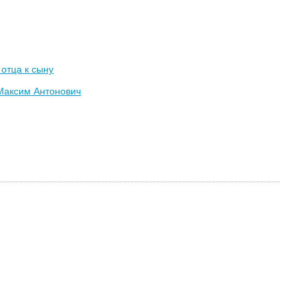
отца к сыну
Максим Антонович