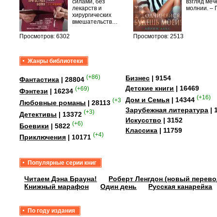
быть
силами, без
взгляд меч
сех
лекарств и
молнии. –
уг –…
хирургических
вмешательств…
Просмотров: 6302
Просмотров: 2513
Жанры библиотеки
(+86)
Бизнес
| 9154
Фантастика
| 28804
Детские книги
| 16469
(+69)
Фэнтези
| 16234
(+16)
Дом и Семья
| 14344
(+358)
Любовные романы
| 28113
Зарубежная литература
| 
(+3)
Детективы
| 13372
Искусство
| 3152
(+6)
Боевики
| 5822
Классика
| 11759
(+4)
Приключения
| 10171
Популярные серии книг
Читаем Дэна Брауна!
Роберт Ленгдон (новый перево
Книжный марафон
Один день
Русская канарейка
По году издания