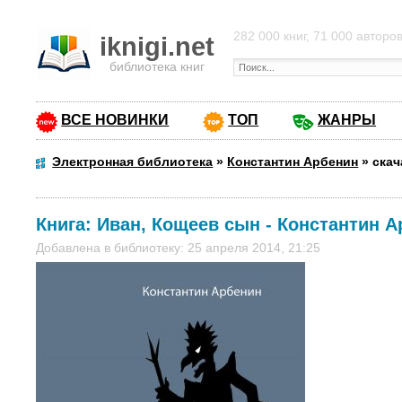
282 000 книг, 71 000 авторо
iknigi.net
библиотека книг
ВСЕ НОВИНКИ
ТОП
ЖАНРЫ
Электронная библиотека
»
Константин Арбенин
»
скач
Книга:
Иван, Кощеев сын
-
Константин А
Добавлена в библиотеку: 25 апреля 2014, 21:25