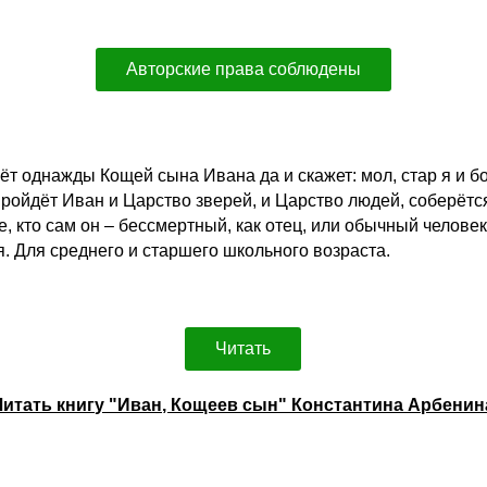
Авторские права соблюдены
ёт однажды Кощей сына Ивана да и скажет: мол, стар я и бо
Пройдёт Иван и Царство зверей, и Царство людей, соберётся
же, кто сам он – бессмертный, как отец, или обычный челове
 Для среднего и старшего школьного возраста.
Читать
Читать книгу "Иван, Кощеев сын" Константина Арбенин