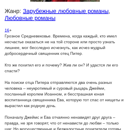
Жанр:
Зарубежные любовные романы
,
Любовные романы
16
+
Грозное Средневековье. Времена, когда каждый, кто имел
несчастье оказаться не на той стороне или просто узнать
лишнее, мог бесследно исчезнуть, как исчез мудрый
добросердечный священник отец Питер.
Кто же похитил его и почему? Жив ли он? И удастся ли его
спасти?
На поиски отца Питера отправляются два очень разных
человека – неукротимый и суровый рыцарь Джейми,
посланный королем Иоанном, и бесстрашная юная
воспитанница священника Ева, которую тот спас от нищеты и
вырастил как родную дочь.
Поначалу Джеймс и Ева отчаянно ненавидят друг друга –
правда, не зря говорят, что от ненависти до любви – только
шаг. Но могущественные и безжалостные похитители готовы