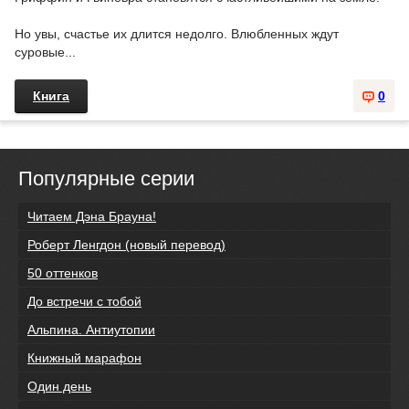
Но увы, счастье их длится недолго. Влюбленных ждут
суровые...
Книга
0
Популярные серии
Читаем Дэна Брауна!
Роберт Ленгдон (новый перевод)
50 оттенков
До встречи с тобой
Альпина. Антиутопии
Книжный марафон
Один день