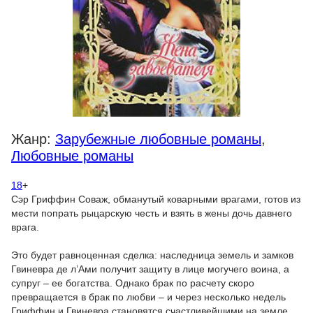
Жанр:
Зарубежные любовные романы
,
Любовные романы
18
+
Сэр Гриффин Соваж, обманутый коварными врагами, готов из
мести попрать рыцарскую честь и взять в жены дочь давнего
врага.
Это будет равноценная сделка: наследница земель и замков
Гвиневра де л’Ами получит защиту в лице могучего воина, а
супруг – ее богатства. Однако брак по расчету скоро
превращается в брак по любви – и через несколько недель
Гриффин и Гвиневра становятся счастливейшими на земле.