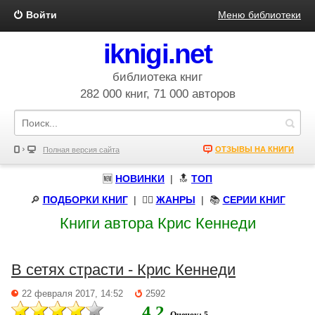
Войти
Меню библиотеки
iknigi.net
библиотека книг
282 000 книг, 71 000 авторов
ОТЗЫВЫ НА КНИГИ
Полная версия сайта
🆕
НОВИНКИ
| 🔝
ТОП
🔎
ПОДБОРКИ КНИГ
|
🧝‍♀️
ЖАНРЫ
| 📚
СЕРИИ КНИГ
Книги автора Крис Кеннеди
В сетях страсти - Крис Кеннеди
22 февраля 2017, 14:52
2592
4.2