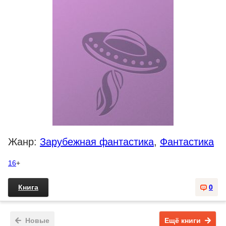
Жанр:
Зарубежная фантастика
,
Фантастика
16
+
Книга
0
Новые
Ещё книги