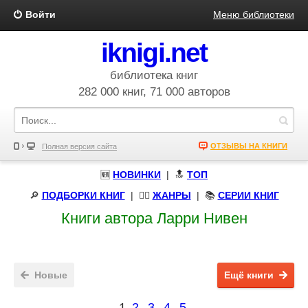
Войти
Меню библиотеки
iknigi.net
библиотека книг
282 000 книг, 71 000 авторов
ОТЗЫВЫ НА КНИГИ
Полная версия сайта
🆕
НОВИНКИ
| 🔝
ТОП
🔎
ПОДБОРКИ КНИГ
|
🧝‍♀️
ЖАНРЫ
| 📚
СЕРИИ КНИГ
Книги автора Ларри Нивен
Новые
Ещё книги
1
2
3
4
5