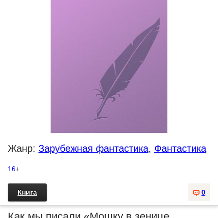
Жанр:
Зарубежная фантастика
,
Фантастика
16
+
Книга
0
Как мы писали «Мошку в зенице