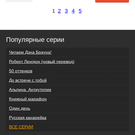
1
2
3
4
5
Популярные серии
Читаем Дэна Брауна!
Роберт Ленгдон (новый перевод)
50 оттенков
До встречи с тобой
Альпина. Антиутопии
Книжный марафон
Один день
Русская канарейка
ВСЕ СЕРИИ