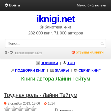
Войти
Меню библиотеки
iknigi.net
библиотека книг
282 000 книг, 71 000 авторов
ОТЗЫВЫ НА КНИГИ
Полная версия сайта
🆕
НОВИНКИ
| 🔝
ТОП
🔎
ПОДБОРКИ КНИГ
|
🧝‍♀️
ЖАНРЫ
| 📚
СЕРИИ КНИГ
Книги автора Лайни Тейтум
Трудная роль - Лайни Тейтум
2 октября 2013, 19:06
1814
0