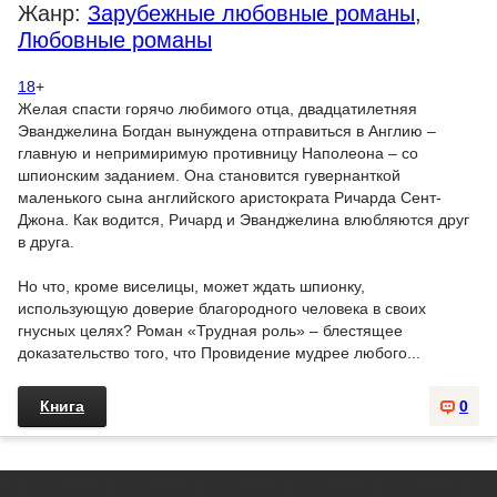
Жанр:
Зарубежные любовные романы
,
Любовные романы
18
+
Желая спасти горячо любимого отца, двадцатилетняя
Эванджелина Богдан вынуждена отправиться в Англию –
главную и непримиримую противницу Наполеона – со
шпионским заданием. Она становится гувернанткой
маленького сына английского аристократа Ричарда Сент-
Джона. Как водится, Ричард и Эванджелина влюбляются друг
в друга.
Но что, кроме виселицы, может ждать шпионку,
использующую доверие благородного человека в своих
гнусных целях? Роман «Трудная роль» – блестящее
доказательство того, что Провидение мудрее любого...
Книга
0