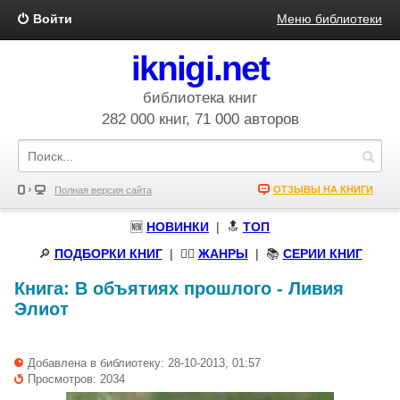
Войти
Меню библиотеки
iknigi.net
библиотека книг
282 000 книг, 71 000 авторов
ОТЗЫВЫ НА КНИГИ
Полная версия сайта
🆕
НОВИНКИ
| 🔝
ТОП
🔎
ПОДБОРКИ КНИГ
|
🧝‍♀️
ЖАНРЫ
| 📚
СЕРИИ КНИГ
Книга:
В объятиях прошлого
-
Ливия
Элиот
Добавлена в библиотеку: 28-10-2013, 01:57
Просмотров: 2034