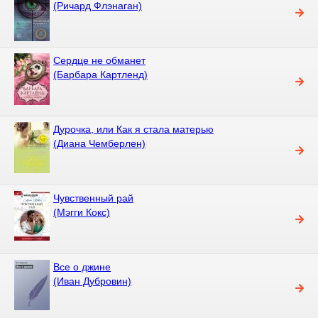
(Ричард Флэнаган)
Сердце не обманет
(Барбара Картленд)
Дурочка, или Как я стала матерью
(Диана Чемберлен)
Чувственный рай
(Мэгги Кокс)
Все о джине
(Иван Дубровин)