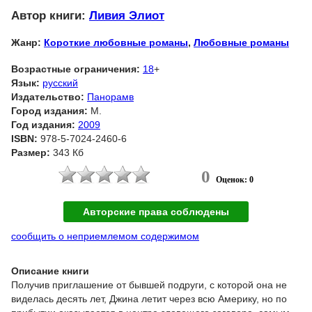
Автор книги:
Ливия Элиот
Жанр:
Короткие любовные романы
,
Любовные романы
Возрастные ограничения:
18
+
Язык:
русский
Издательство:
Панорамв
Город издания:
М.
Год издания:
2009
ISBN:
978-5-7024-2460-6
Размер:
343 Кб
0
Оценок: 0
Авторские права соблюдены
сообщить о неприемлемом содержимом
Описание книги
Получив приглашение от бывшей подруги, с которой она не
виделась десять лет, Джина летит через всю Америку, но по