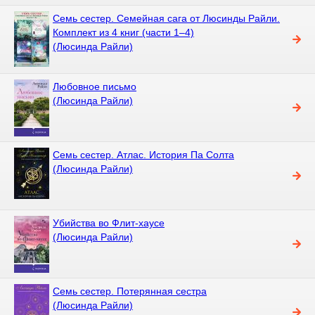
Семь сестер. Семейная сага от Люсинды Райли.
Комплект из 4 книг (части 1–4)
(Люсинда Райли)
Любовное письмо
(Люсинда Райли)
Семь сестер. Атлас. История Па Солта
(Люсинда Райли)
Убийства во Флит-хаусе
(Люсинда Райли)
Семь сестер. Потерянная сестра
(Люсинда Райли)