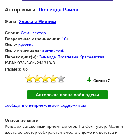
Автор книги:
Люсинда Райли
Жанр:
Ужасы и Мистика
Серия:
Семь сестер
Возрастные ограничения:
16
+
Язык:
русский
Язык оригинала:
английский
Переводчик(и):
Зинаида Яковлевна Красневская
ISBN:
978-5-04-244318-3
Размер:
0б
4
Оценок: 7
Авторские права соблюдены
сообщить о неприемлемом содержимом
Описание книги
Когда их загадочный приемный отец Па Солт умер, Майя и
шесть ее сестер собираются вместе в доме их детства и