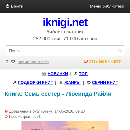
Войти
Меню библиотеки
iknigi.net
библиотека книг
282 000 книг, 71 000 авторов
ОТЗЫВЫ НА КНИГИ
Полная версия сайта
🆕
НОВИНКИ
| 🔝
ТОП
🔎
ПОДБОРКИ КНИГ
|
🧝‍♀️
ЖАНРЫ
| 📚
СЕРИИ КНИГ
Книга:
Семь сестер
-
Люсинда Райли
Добавлена в библиотеку: 14-05-2026, 09:20
Просмотров: 8591