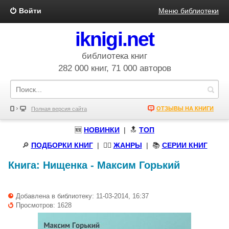
Войти
Меню библиотеки
iknigi.net
библиотека книг
282 000 книг, 71 000 авторов
ОТЗЫВЫ НА КНИГИ
Полная версия сайта
🆕
НОВИНКИ
| 🔝
ТОП
🔎
ПОДБОРКИ КНИГ
|
🧝‍♀️
ЖАНРЫ
| 📚
СЕРИИ КНИГ
Книга:
Нищенка
-
Максим Горький
Добавлена в библиотеку: 11-03-2014, 16:37
Просмотров: 1628