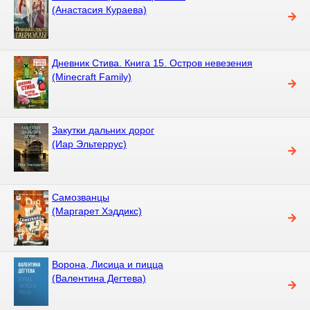
(Анастасия Кураева)
Дневник Стива. Книга 15. Остров невезения
(Minecraft Family)
Закутки дальних дорог
(Иар Эльтеррус)
Самозванцы
(Маргарет Хэддикс)
Ворона, Лисица и пицца
(Валентина Дегтева)