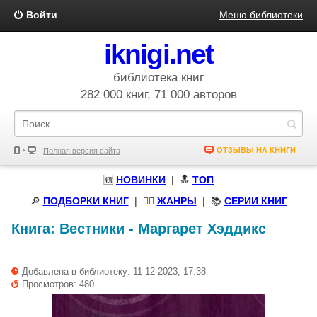
Войти
Меню библиотеки
iknigi.net
библиотека книг
282 000 книг, 71 000 авторов
ОТЗЫВЫ НА КНИГИ
Полная версия сайта
🆕
НОВИНКИ
| 🔝
ТОП
🔎
ПОДБОРКИ КНИГ
|
🧝‍♀️
ЖАНРЫ
| 📚
СЕРИИ КНИГ
Книга:
Вестники
-
Маргарет Хэддикс
Добавлена в библиотеку: 11-12-2023, 17:38
Просмотров: 480