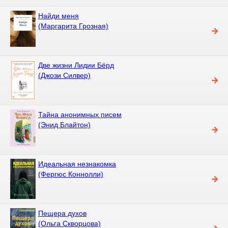
Найди меня
(Маргарита Грозная)
Две жизни Лидии Бёрд
(Джози Силвер)
Тайна анонимных писем
(Энид Блайтон)
Идеальная незнакомка
(Фергюс Коннолли)
Пещера духов
(Ольга Скворцова)