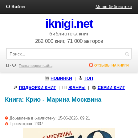
Войти
Меню библиотеки
iknigi.net
библиотека книг
282 000 книг, 71 000 авторов
ОТЗЫВЫ НА КНИГИ
Полная версия сайта
🆕
НОВИНКИ
| 🔝
ТОП
🔎
ПОДБОРКИ КНИГ
|
🧝‍♀️
ЖАНРЫ
| 📚
СЕРИИ КНИГ
Книга:
Крио
-
Марина Москвина
Добавлена в библиотеку: 15-06-2026, 09:21
Просмотров: 2337