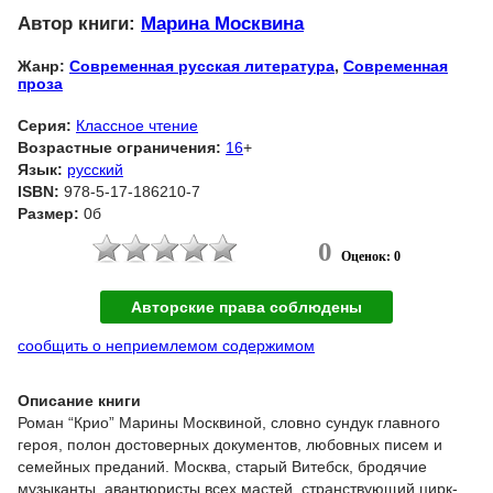
Автор книги:
Марина Москвина
Жанр:
Современная русская литература
,
Современная
проза
Серия:
Классное чтение
Возрастные ограничения:
16
+
Язык:
русский
ISBN:
978-5-17-186210-7
Размер:
0б
0
Оценок: 0
Авторские права соблюдены
сообщить о неприемлемом содержимом
Описание книги
Роман “Крио” Марины Москвиной, словно сундук главного
героя, полон достоверных документов, любовных писем и
семейных преданий. Москва, старый Витебск, бродячие
музыканты, авантюристы всех мастей, странствующий цирк-